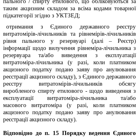
пального / спирту етилового, що обліковуються за
таким акцизним складом за всіма кодами товарної
підкатегорії згідно з УКТЗЕД;
отримання з Єдиного державного реєстру
витратомірів-лічильників та рівнемірів-лічильників
рівня пального у резервуарі (далі – Реєстр)
інформації щодо вилучення рівнеміра-лічильника з
резервуара та/або виведення з експлуатації
витратоміра-лічильника (у разі, коли платником
акцизного податку подано заяву про анулювання
реєстрації акцизного складу), з Єдиного державного
реєстру витратомірів-лічильників обсягу
виробленого спирту етилового - щодо виведення з
експлуатації витратоміра-лічильника та/або
масового витратоміра (у разі, коли платником
акцизного податку подано заяву про анулювання
реєстрації акцизного складу).
Відповідно до п. 15 Порядку ведення Єдиного