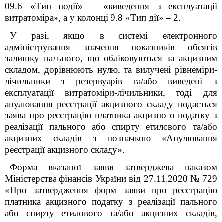
09.6 «Тип події» – «виведення з експлуатації
витратоміра», а у колонці 9.8 «Тип дії» – 2.
У разі, якщо в системі електронного
адміністрування значення показників обсягів
залишку пального, що обліковуються за акцизним
складом, дорівнюють нулю, та вилучені рівнеміри-
лічильники з резервуарів та/або виведені з
експлуатації витратоміри-лічильники, тоді для
анулювання реєстрації акцизного складу подається
заява про реєстрацію платника акцизного податку з
реалізації пального або спирту етилового та/або
акцизних складів з позначкою «Анулювання
реєстрації акцизного складу».
Форма вказаної заяви затверджена наказом
Міністерства фінансів України від 27.11.2020 № 729
«Про затвердження форм заяви про реєстрацію
платника акцизного податку з реалізації пального
або спирту етилового та/або акцизних складів,