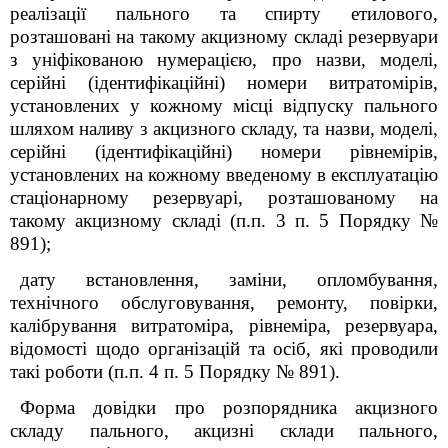
реалізації пального та спирту етилового,
розташовані на такому акцизному складі резервуари
з уніфікованою нумерацією, про назви, моделі,
серійні (ідентифікаційні) номери витратомірів,
установлених у кожному місці відпуску пального
шляхом наливу з акцизного складу, та назви, моделі,
серійні (ідентифікаційні) номери рівнемірів,
установлених на кожному введеному в експлуатацію
стаціонарному резервуарі, розташованому на
такому акцизному складі (п.п. 3 п. 5
Порядку №
891);
дату встановлення, заміни, опломбування,
технічного обслуговування, ремонту, повірки,
калібрування витратоміра, рівнеміра, резервуара,
відомості щодо організацій та осіб, які проводили
такі роботи (п.п. 4 п. 5
Порядку № 891).
Форма довідки про розпорядника акцизного
складу пального, акцизні склади пального,