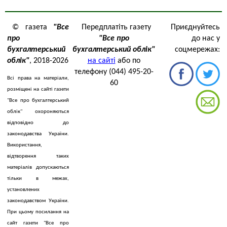
© газета
"Все
Передплатіть газету
Приєднуйтесь
про
"Все про
до нас у
бухгалтерський
бухгалтерський облік"
соцмережах:
облік"
, 2018-2026
на сайті
або по
телефону (044) 495-20-
Всі права на матеріали,
60
розміщені на сайті газети
"Все про бухгалтерський
облік" охороняються
відповідно до
законодавства України.
Використання,
відтворення таких
матеріалів допускаються
тільки в межах,
установлених
законодавством України.
При цьому посилання на
сайт газети "Все про