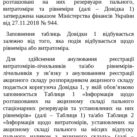
розташовані на них резервуари пального,
витратоміри та рівнеміри (далі – Довідка 1)
затверджена наказом Міністерства фінансів України
від 27.11.2018 № 944.
Заповнення таблиць Довідки 1 відбувається
залежно від того, яка подія відбувається щодо
рівнеміра або витратоміра.
Для здійснення анулювання реєстрації
витратомірів-лічильників та/або рівнемірів-
лічильників у зв’язку з анулюванням реєстрації
акцизного складу розпорядником акцизного складу
подається коригуюча Довідка 1, у якій обов’язково
заповнюється Таблиця 1 «Інформація щодо
розташованих на акцизному складі пального
стаціонарних резервуарів та установлених на них
рівнемірів» (далі – Таблиця 1) та/або Таблиця 2
«Інформація щодо витратомірів, установлених на
акцизному складі пального на місцях відпуску
пального наливом з акцизного складу» (далі –