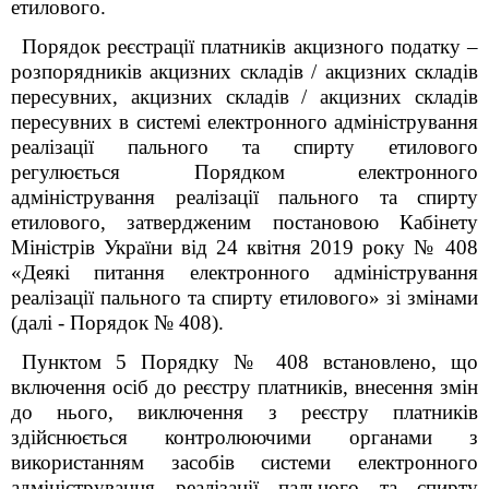
етилового.
Порядок реєстрації платників акцизного податку –
розпорядників акцизних складів / акцизних складів
пересувних, акцизних складів / акцизних складів
пересувних
в системі електронного адміністрування
реалізації пального та спирту етилового
регулюється Порядком електронного
адміністрування реалізації пального та спирту
етилового, затвердженим постановою Кабінету
Міністрів України від 24 квітня 2019 року № 408
«Деякі питання електронного адміністрування
реалізації пального та спирту етилового» зі змінами
(далі - Порядок № 408).
Пунктом 5 Порядку № 408 встановлено, що
включення осіб до реєстру платників, внесення змін
до нього, виключення з реєстру платників
здійснюється контролюючими органами з
використанням засобів системи електронного
адміністрування реалізації пального та спирту