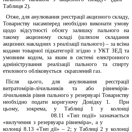
Таблиця 2).
Отже, для анулювання реєстрації акцизного складу,
Товариству насамперед необхідно виконати умову
щодо відсутності обсягу залишку пального на
такому акцизному складі (шляхом складання
акцизних накладних з реалізації пального) – за всіма
кодами товарної підкатегорії згідно з УКТ ЗЕД та
умовним кодом, за яким в системі електронного
адміністрування реалізації пального та спирту
етилового
обліковується скраплений газ.
Після цього, для анулювання реєстрації
витратомірів-лічильників та або рівнемірів-
лічильників рівня пального у резервуарі Товариству
необхідно подати коригуючу Довідку 1. При
цьому, зокрема, у Таблиці 1 у колонці
08.11 «Тип події» зазначається
«вилучення з резервуара рівнеміра», а у
колонці 8.13 «Тип дії» – 2; у Таблиці 2 у колонці