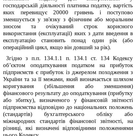
господарській діяльності платника податку, вартість
яких перевищує 20000 гривень і поступово
зменшується у зв'язку з фізичним або моральним
зносом та очікуваний строк корисного
використання (експлуатації) яких з дати введення в
експлуатацію становить понад один рік (або
операційний цикл, якщо він довший за рік).
Згідно з п.п. 134.1.1 п. 134.1 ст. 134 Кодексу
об’єктом оподаткування податком на прибуток
підприємств є прибуток із джерелом походження з
України та за її межами, який визначається шляхом
коригування (збільшення або зменшення)
фінансового результату до оподаткування (прибутку
або збитку), визначеного у фінансовій звітності
підприємства відповідно до національних положень
(стандартів) бухгалтерського обліку або
міжнародних стандартів фінансової звітності, на
різниці, які визначені відповідними положеннями
цього Кодексу.