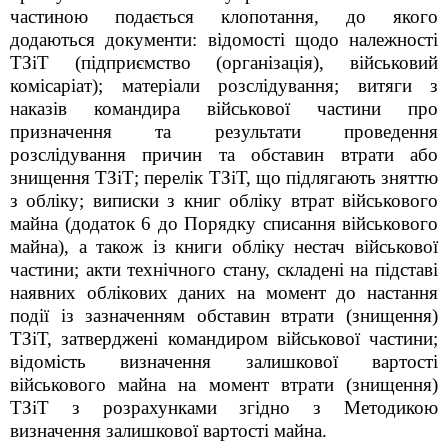
частиною подається клопотання, до якого
додаються документи: відомості щодо належності
ТЗіТ (підприємство (організація), військовий
комісаріат); матеріали розслідування; витяги з
наказів командира військової частини про
призначення та результати проведення
розслідування причин та обставин втрати або
знищення ТЗіТ; перелік ТЗіТ, що підлягають зняттю
з обліку; виписки з книг обліку втрат військового
майна (додаток 6 до Порядку списання військового
майна), а також із книги обліку нестач військової
частини; акти технічного стану, складені на підставі
наявних облікових даних на момент до настання
події із зазначенням обставин втрати (знищення)
ТЗіТ, затверджені командиром військової частини;
відомість визначення залишкової вартості
військового майна на момент втрати (знищення)
ТЗіТ з розрахунками згідно з Методикою
визначення залишкової вартості майна.