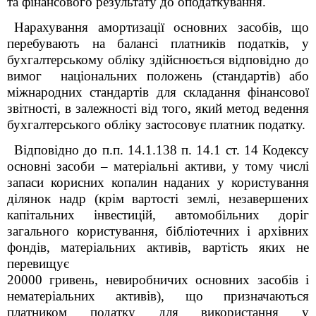
та фінансового результату до оподаткування.
Нарахування амортизації основних засобів, що
перебувають на балансі платників податків, у
бухгалтерському обліку здійснюється відповідно до
вимог національних положень (стандартів) або
міжнародних стандартів для складання фінансової
звітності, в залежності від того, який метод ведення
бухгалтерського обліку застосовує платник податку.
Відповідно до п.п. 14.1.138 п. 14.1 ст. 14 Кодексу
основні засоби – матеріальні активи, у тому числі
запаси корисних копалин наданих у користування
ділянок надр (крім вартості землі, незавершених
капітальних інвестицій, автомобільних доріг
загального користування, бібліотечних і архівних
фондів, матеріальних активів, вартість яких не
перевищує
20000 гривень, невиробничих основних засобів і
нематеріальних активів), що призначаються
платником податку для використання у