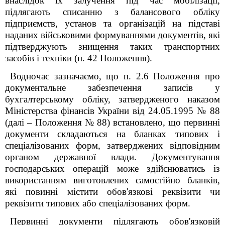
внаслідок їх залучення під час мобілізації,
підлягають списанню з балансового обліку
підприємств, установ та організацій на підставі
наданих військовими формуваннями документів, які
підтверджують знищення таких транспортних
засобів і техніки (п. 42 Положення).
Водночас зазначаємо, що п. 2.6 Положення про
документальне забезпечення записів у
бухгалтерському обліку, затвердженого наказом
Міністерства фінансів України від 24.05.1995 № 88
(далі – Положення № 88) встановлено, що первинні
документи складаються на бланках типових і
спеціалізованих форм, затверджених відповідним
органом державної влади. Документування
господарських операцій може здійснюватись із
використанням виготовлених самостійно бланків,
які повинні містити обов'язкові реквізити чи
реквізити типових або спеціалізованих форм.
Первинні документи підлягають обов'язковій