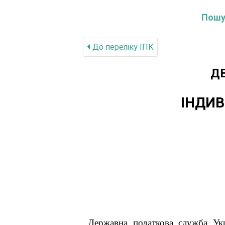
Пошук
До переліку IПК
Д
ІНДИВ
Державна податкова служба Укр