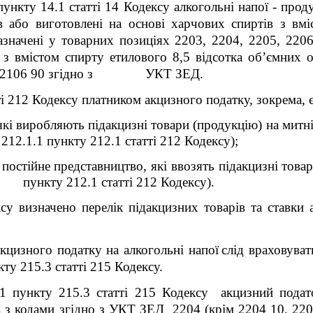
пункту 14.1 статті 14 Кодексу алкогольні напої - про
в або виготовлені на основі харчових спиртів з вм
азначені у товарних позиціях 2203, 2204, 2205, 220
з вмістом спирту етилового 8,5 відсотка об’ємних од
 00, 2106 90 згідно з УКТ ЗЕД.
і 212 Кодексу платником акцизного податку, зокрема, є
які виробляють підакцизні товари (продукцію) на митній
212.1.1 пункту 212.1 статті 212 Кодексу);
 постійне представництво, які ввозять підакцизні това
ункту 212.1 статті 212 Кодексу).
су визначено перелік підакцизних товарів та ставки 
кцизного податку на алкогольні напої
слід враховува
кту 215.3 статті 215 Кодексу.
.1 пункту 215.3 статті 215 Кодексу акцизний подат
їв з кодами згідно з УКТ ЗЕД
2204 (крім 2204 10, 22