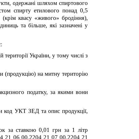
дукти, одержані шляхом спиртового
істом спирту етилового понад 0,5
6 (крім квасу «живого» бродіння),
иниць та більше, які зазначені у
:
 території України, у тому числі з
ри (продукцію) на митну територію
акцизного податку, за якими вони
ти код УКТ ЗЕД та опис продукції,
ок за ставкою 0,01 грн за 1 літр
04 21 06 00,2204 21 07 00,2204 21