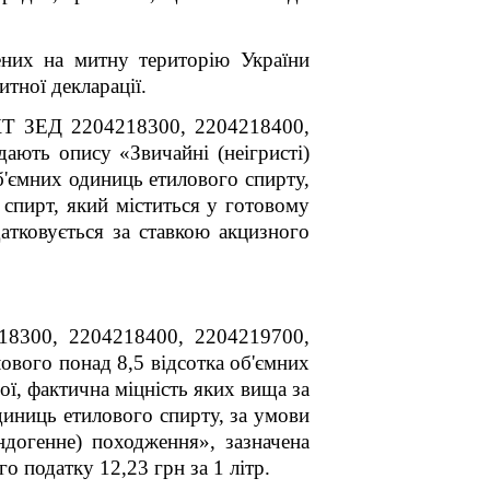
зених на митну територію України
тної декларації.
 ЗЕД 2204218300, 2204218400,
ідають опису
«
Звичайні (неігристі)
об'ємних одиниць етилового спирту,
 спирт, який міститься у готовому
атковується за ставкою акцизного
18300, 2204218400, 2204219700,
лового понад 8,5
відсотка об'ємних
пої, фактична міцність яких вища за
одиниць етилового спирту, за умови
ндогенне) походження», зазначена
о податку 12
,23 грн за 1 літр.