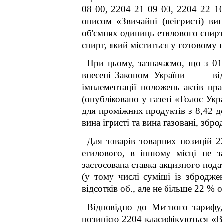
08 00, 2204 21 09 00, 2204 22 1
описом «
Звичайні (неігристі) в
об'ємних одиниць етилового спирт
спирт, який міститься у готовому
При цьому, зазначаємо, що з 01
внесені Законом України від 
імплементації положень актів п
(опубліковано у газеті «Голос Ук
для проміжних продуктів з 8,42 
вина ігристі та вина газовані, збро
Для товарів товарних позицій 2
етилового, в іншому місці не з
застосована ставка акцизного пода
(у тому числі суміші із збродже
відсотків об., але не більше 22 % 
Відповідно до Митного тарифу,
позицією 2204 класифікуються «
В