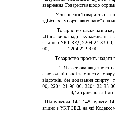
звернення Товариства
щодо отрима
У зверненні Товариство зазнача
здійснює імпорт таких напоїв на м
Товариство також зазначає, що
«Вина виноградні купажовані, з 
згідно з УКТ ЗЕД 2204 21 83 00, 
00, 2204 22 98 00.
Товариство просить надати 
1. Яка ставка акцизного под
алкогольні напої за описом товар
відсотків, без додавання спирту» 
00, 2204 21 98 00, 2204 22 83
8,42 гривень за 1 літр
Підпунктом
14.1.145 п
ункту
14.
згідно з УКТ ЗЕД, на які Кодексом