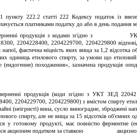
.1
пункту 222.2 статті 222 Кодексу п
одаток із вве
плачується платниками податку до або в день подання ми
у зверненні продукція з кодами згідно з УКТ
28300, 2204228400, 2204229700, 2204229800 відпов
 напої, фактична міцність яких вища за 1,2 відсотка 
мних одиниць етилового спирту, за умови що етиловий
е (ендогенне) походження», зазначена продукція опод
верненні продукція (
коди згідно з УКТ ЗЕД 22042
8400, 2204229700, 2204229800)
з вмістом спирту ети
айні (неігристі) вина, сусло виноградне, зброджені на
лового спирту, але не вища за 15 відсотків об'ємних 
ся у готовому продукті, має повністю ферментне (е
ватися акцизним податком за ставкою акцизног