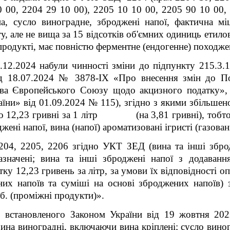
0 00, 2204 29 10 00), 2205 10 10 00, 2205 90 10 00,
ина, сусло виноградне, зброджені напої, фактична мі
у, але не вища за 15 відсотків об'ємних одиниць етило
 продукті, має повністю ферментне (ендогенне) походже
.12.2024 набули чинності зміни до підпункту 215.3.1
18.07.2024 № 3878-ІХ «Про внесення змін до Под
рава Європейського Союзу щодо акцизного податку», 
раїни» від 01.09.2024 № 115), згідно з якими збільшен
до 12,23 гривні за 1 літр (на 3,81 гривні), тобто н
джені напої, вина (напої) ароматизовані ігристі (газовані
204, 2205, 2206
згідно УКТ ЗЕД
(вина та інші збро
азначені; вина та інші зброджені напої з додаван
тку 12,23 гривень за літр, за умови їх відповідності о
них напоїв та суміші на основі зброджених напоїв)
об. (проміжні продукти)».
 встановленого Законом України від
19 жовтня 20
ина виноградні, включаючи вина кріплені; сусло вино