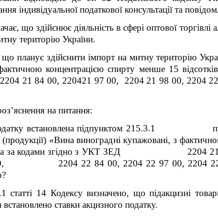
ння індивідуальної податкової консультації та повідом
є, що здійснює діяльність в сфері оптової торгівлі 
итну територію України.
 планує здійснити імпорт на митну територію Украї
фактичною концентрацією спирту менше 15 відсотків
2204 21 84 00, 220421 97 00, 2204 21 98 00, 2204 22
роз
’
яснення на питання:
атку встановлена
підпунктом 215.3.1 пункту 
у (продукції) «Вина виноградні купажовані, з фактич
та за кодами
згідно з УКТ ЗЕД
2204 21
 00, 2204 22 84 00, 2204 22 97 00, 2204 22 98
?
1 ст
атті
14 Кодексу визначено, що підакцизні товар
 встановлено ставки акцизного податку.