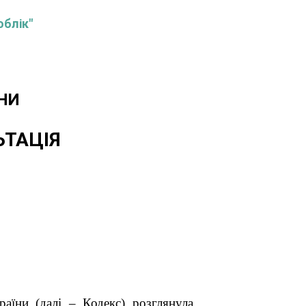
облік"
НИ
ЬТАЦІЯ
аїни (далі – Кодекс) розглянула