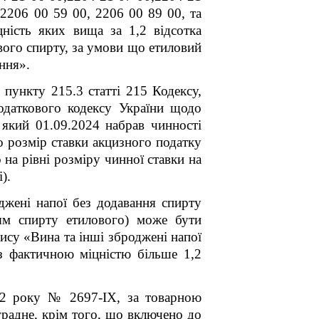
 2206 00 59 00, 2206 00 89 00
, та
цність яких вища за 1,2 відсотка
вого спирту, за умови що етиловий
ння».
 пункту 215.3 статті 215 Кодексу,
аткового кодексу України щодо
який 01.09.2024 набрав чинності
о розмір ставки акцизного податку
а рівні розміру чинної ставки на
).
джені напої без додавання спирту
ням спирту етилового) може бути
пису «Вина та інші зброджені напої
 з фактичною міцністю більше 1,2
22 року № 2697-
IX
, за товарною
градне, крім того, що включено до