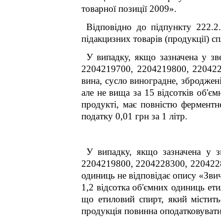
товарної позиції 2009».
Відповідно до підпункту
222.2
підакцизних товарів (продукції) с
У випадку, якщо зазначена 
2204219700, 2204219800, 22042
вина, сусло виноградне, зброджені
але не вища за 15 відсотків об'є
продукті, має повністю ферментн
податку
0,01 грн за 1 літр.
У випадку, якщо зазначена у з
2204219800, 2204228300, 220422
одиниць
не відповідає опису «
Звич
1,2 відсотка об'ємних одиниць ети
що етиловий спирт, який містить
продукція повинна оподаткову