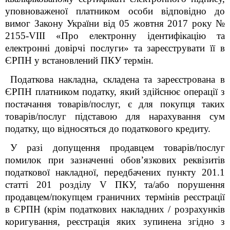
уповноваженої платником особи відповідно до
вимог Закону України від 05 жовтня 2017 року №
2155-VIII «Про електронну ідентифікацію та
електронні довірчі послуги» та зареєструвати її в
ЄРПН у встановлений ПКУ термін.
Податкова накладна, складена та зареєстрована в
ЄРПН платником податку, який здійснює операції з
постачання товарів/послуг, є для покупця таких
товарів/послуг підставою для нарахування сум
податку, що відносяться до податкового кредиту.
У разі допущення продавцем товарів/послуг
помилок при зазначенні обов’язкових реквізитів
податкової накладної, передбачених пункту 201.1
статті 201 розділу V ПКУ, та/або порушення
продавцем/покупцем граничних термінів реєстрації
в ЄРПН (крім податкових накладних / розрахунків
коригування, реєстрація яких зупинена згідно з