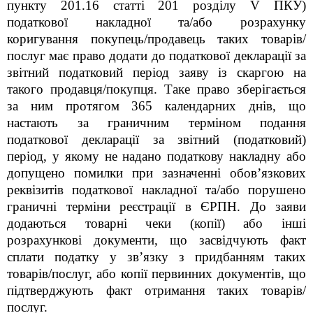
пункту 201.16 статті 201 розділу V ПКУ)
податкової накладної та/або розрахунку
коригування покупець/продавець таких товарів/
послуг має право додати до податкової декларації за
звітний податковий період заяву із скаргою на
такого продавця/покупця. Таке право зберігається
за ним протягом 365 календарних днів, що
настають за граничним терміном подання
податкової декларації за звітний (податковий)
період, у якому не надано податкову накладну або
допущено помилки при зазначенні обов’язкових
реквізитів податкової накладної та/або порушено
граничні терміни реєстрації в ЄРПН. До заяви
додаються товарні чеки (копії) або інші
розрахункові документи, що засвідчують факт
сплати податку у зв’язку з придбанням таких
товарів/послуг, або копії первинних документів, що
підтверджують факт отримання таких товарів/
послуг.