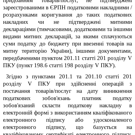
придбанням товарів/послуг, не підтверджені
зареєстрованими в ЄРПН податковими накладними /
розрахунками коригування до таких податкових
накладних чи не підтверджені митними
деклараціями (тимчасовими, додатковими та іншими
видами митних декларацій, за якими сплачуються
суми податку до бюджету при ввезенні товарів на
митну територію України), іншими документами,
передбаченими пунктом 201.11 статті 201 розділу V
ПКУ (пункт 198.6 статті 198 розділу V ПКУ).
Згідно з пунктами 201.1 та 201.10 статті 201
розділу V ПКУ при здійсненні операцій з
постачання товарів/послуг на дату виникнення
податкових зобов'язань платник податку
зобов'язаний скласти податкову накладну в
електронній формі з використанням кваліфікованого
електронного підпису або удосконаленого
електронного підпису, що базується на
кваліфікованому сертифікаті електронного підпису,