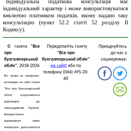
Індивідуальна податкова консультація має
індивідуальний характер і може використовуватися
виключно платником податків, якому надано таку
консультацію (пункт 52.2 статті 52 розділу ІІ
Кодексу).
© газета
"Все
Передплатіть газету
Приєднуйтесь
про
"Все про
до нас у
бухгалтерський
бухгалтерський облік"
соцмережах:
облік"
, 2018-2026
на сайті
або по
телефону (044) 495-20-
Всі права на матеріали,
60
розміщені на сайті газети
"Все про бухгалтерський
облік" охороняються
відповідно до
законодавства України.
Використання,
відтворення таких
матеріалів допускаються