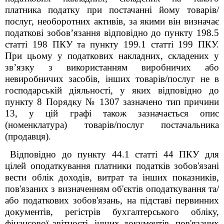
платника податку при постачанні йому товарів/
послуг, необоротних активів, за якими він визначає
податкові зобов’язання відповідно до пункту 198.5
статті 198 ПКУ та пункту 199.1 статті 199 ПКУ.
При цьому у податкових накладних, складених у
зв’язку з використанням виробничих або
невиробничих засобів, інших товарів/послуг не в
господарській діяльності, у яких відповідно до
пункту 8 Порядку № 1307 зазначено тип причини
13, у цій графі також зазначається опис
(номенклатура) товарів/послуг постачальника
(продавця).
Відповідно до пункту 44.1 статті 44 ПКУ для
цілей оподаткування платники податків зобов'язані
вести облік доходів, витрат та інших показників,
пов'язаних з визначенням об'єктів оподаткування та/
або податкових зобов'язань, на підставі первинних
документів, регістрів бухгалтерського обліку,
фінансової звітності, інших документів, пов'язаних