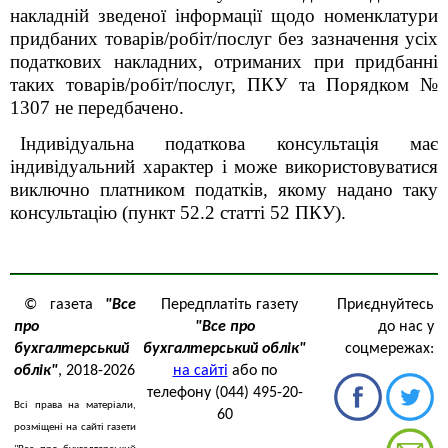
накладній зведеної інформації щодо номенклатури
придбаних товарів/робіт/послуг без зазначення усіх
податкових накладних, отриманих при придбанні
таких товарів/робіт/послуг, ПКУ та Порядком №
1307 не передбачено.
Індивідуальна податкова консультація має
індивідуальний характер і може використовуватися
виключно платником податків, якому надано таку
консультацію (пункт 52.2 статті 52 ПКУ).
© газета
"Все
Передплатіть газету
Приєднуйтесь
про
"Все про
до нас у
бухгалтерський
бухгалтерський облік"
соцмережах:
облік"
, 2018-2026
на сайті
або по
телефону (044) 495-20-
Всі права на матеріали,
60
розміщені на сайті газети