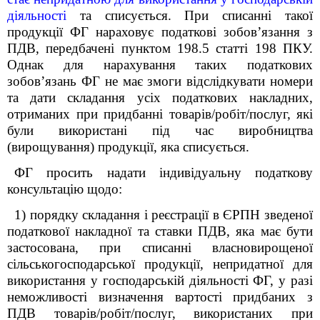
діяльності
та списується. При списанні такої
продукції ФГ нараховує податкові зобов’язання з
ПДВ, передбачені пунктом 198.5 статті 198 ПКУ.
Однак для нарахування таких податкових
зобов’язань ФГ не має змоги відслідкувати номери
та дати складання усіх податкових накладних,
отриманих при придбанні товарів/робіт/послуг, які
були використані під час виробництва
(вирощування) продукції, яка списується.
ФГ просить надати індивідуальну податкову
консультацію щодо:
1) порядку складання і реєстрації в ЄРПН зведеної
податкової накладної та ставки ПДВ, яка має бути
застосована, при списанні власновирощеної
сільськогосподарської продукції, непридатної для
використання у господарській діяльності ФГ, у разі
неможливості визначення вартості придбаних з
ПДВ товарів/робіт/послуг, використаних при