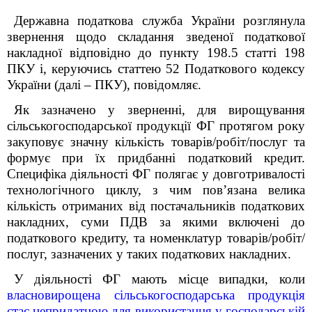
Державна податкова служба України розглянула
звернення щодо складання зведеної податкової
накладної відповідно до пункту 198.5 статті 198
ПКУ і, керуючись статтею 52 Податкового кодексу
України (далі – ПКУ), повідомляє.
Як зазначено у зверненні, для вирощування
сільськогосподарської продукції ФГ протягом року
закуповує значну кількість товарів/робіт/послуг та
формує при їх придбанні податковий кредит.
Специфіка діяльності ФГ полягає у довготривалості
технологічного циклу, з чим пов’язана велика
кількість отриманих від постачальників податкових
накладних, суми ПДВ за якими включені до
податкового кредиту, та номенклатур товарів/робіт/
послуг, зазначених у таких податкових накладних.
У діяльності ФГ мають місце випадки, коли
власновирощена сільськогосподарська продукція
стає непридатною для використання у господарській