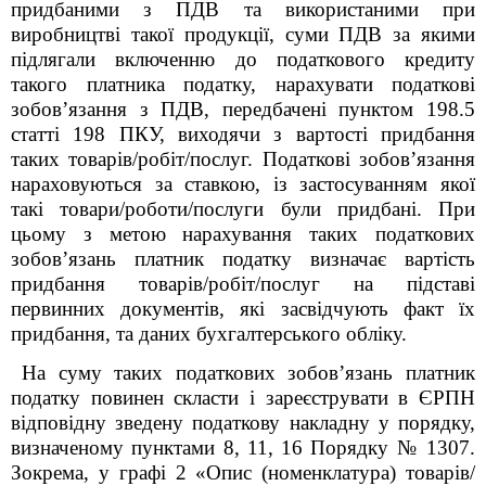
придбаними з ПДВ та використаними при
виробництві такої продукції, суми ПДВ за якими
підлягали включенню до податкового кредиту
такого платника податку, нарахувати податкові
зобов’язання з ПДВ, передбачені пунктом 198.5
статті 198 ПКУ, виходячи з вартості придбання
таких товарів/робіт/послуг. Податкові зобов’язання
нараховуються за ставкою, із застосуванням якої
такі товари/роботи/послуги були придбані. При
цьому з метою нарахування таких податкових
зобов’язань платник податку визначає вартість
придбання товарів/робіт/послуг на підставі
первинних документів, які засвідчують факт їх
придбання, та даних бухгалтерського обліку.
На суму таких податкових зобов’язань платник
податку повинен скласти і зареєструвати в ЄРПН
відповідну зведену податкову накладну у порядку,
визначеному пунктами 8, 11, 16 Порядку № 1307.
Зокрема, у графі 2 «Опис (номенклатура) товарів/