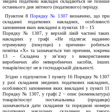
зведені податкові накладні складаються не пізніше
останнього дня звітного (податкового) періоду.
Пунктом 8
Порядку № 1307
визначено, що при
складанні податкових накладних, особливості
заповнення яких викладені в пунктах 10 – 15
Порядку № 1307, у верхній лівій частині таких
накладних у графі «Не підлягає наданню
отримувачу (покупцю) з причини» робиться
помітка «X» та зазначається тип причини, зокрема
13 – Складена у зв’язку з використанням
виробничих або невиробничих засобів, інших
товарів/послуг не в господарській діяльності.
Згідно з підпунктом 1 пункту 16 Порядку № 1307
у разі складання зведених податкових накладних,
особливості заповнення яких викладені у пункті 11
Порядку № 1307, у графі 2 − опис (номенклатура)
товарів/послуг постачальника (продавця)
зазначаються дати складання та порядкові номери
податкових накладних, складених на такого