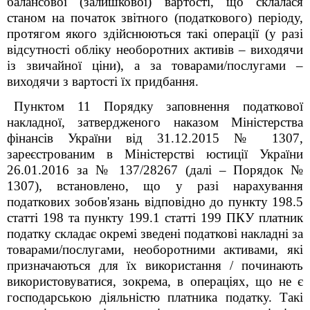
балансової (залишкової) вартості, що склалася
станом на початок звітного (податкового) періоду,
протягом якого здійснюються такі операції (у разі
відсутності обліку необоротних активів – виходячи
із звичайної ціни), а за товарами/послугами –
виходячи з вартості їх придбання.
Пунктом 11 Порядку заповнення податкової
накладної, затвердженого наказом Міністерства
фінансів України від 31.12.2015 № 1307,
зареєстрованим в Міністерстві юстиції України
26.01.2016 за № 137/28267 (далі – Порядок №
1307), встановлено, що у разі нарахування
податкових зобов'язань відповідно до пункту 198.5
статті 198 та пункту 199.1 статті 199 ПКУ платник
податку складає окремі зведені податкові накладні за
товарами/послугами, необоротними активами, які
призначаються для їх використання / починають
використовуватися, зокрема, в операціях, що не є
господарською діяльністю платника податку. Такі