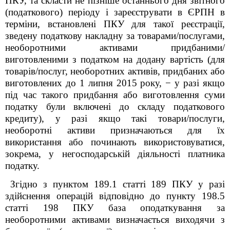
ПКУ, та скласти не пізніше останнього дня звітного
(податкового) періоду і зареєструвати в ЄРПН в
терміни, встановлені ПКУ для такої реєстрації,
зведену податкову накладну за товарами/послугами,
необоротними активами придбаними/
виготовленими з податком на додану вартість (для
товарів/послуг, необоротних активів, придбаних або
виготовлених до 1 липня 2015 року, − у разі якщо
під час такого придбання або виготовлення суми
податку були включені до складу податкового
кредиту), у разі якщо такі товари/послуги,
необоротні активи призначаються для їх
використання або починають використовуватися,
зокрема, у негосподарській діяльності платника
податку.
Згідно з пунктом 189.1 статті 189 ПКУ у разі
здійснення операцій відповідно до пункту 198.5
статті 198 ПКУ база оподаткування за
необоротними активами визначається виходячи з