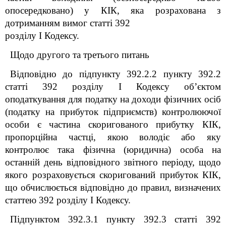
опосередковано) у КІК, яка розрахована з
дотриманням вимог статті 39
2
розділу І Кодексу.
Щодо другого та третього питань
Відповідно до підпункту 39
2
.2.2 пункту 39
2
.2
статті 39
2
розділу I Кодексу об’єктом
оподаткування для податку на доходи фізичних осіб
(податку на прибуток підприємств) контролюючої
особи є частина скоригованого прибутку КІК,
пропорційна частці, якою володіє або яку
контролює така фізична (юридична) особа на
останній день відповідного звітного періоду, щодо
якого розраховується скоригований прибуток КІК,
що обчислюється відповідно до правил, визначених
статтею 39
2
розділу I Кодексу.
Підпунктом 39
2
.3.1 пункту 39
2
.3 статті 39
2