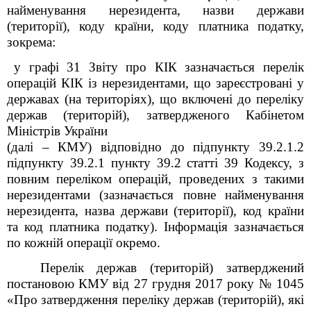
найменування нерезидента, назви держави
(території), коду країни, коду платника податку,
зокрема:
у графі 31 Звіту про КІК зазначається перелік
операцій КІК із нерезидентами, що зареєстровані у
державах (на територіях), що включені до переліку
держав (територій), затвердженого Кабінетом
Міністрів України
(далі – КМУ) відповідно до підпункту 39.2.1.2
підпункту 39.2.1 пункту 39.2 статті 39 Кодексу, з
повним переліком операцій, проведених з такими
нерезидентами (зазначається повне найменування
нерезидента, назва держави (території), код країни
та код платника податку). Інформація зазначається
по кожній операції окремо.
Перелік держав (територій) затверджений
постановою КМУ від 27 грудня 2017 року № 1045
«Про затвердження переліку держав (територій), які