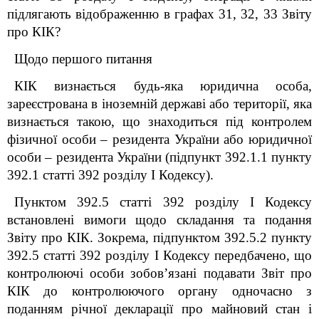
підлягають відображенню в графах 31, 32, 33 Звіту
про КІК?
Щодо першого питання
КІК визнається будь-яка юридична особа,
зареєстрована в іноземній державі або території, яка
визнається такою, що знаходиться під контролем
фізичної особи – резидента України або юридичної
особи – резидента України (підпункт 39
2
.1.1 пункту
39
2
.1 статті 39
2
розділу I Кодексу).
Пунктом 39
2
.5 статті 39
2
розділу I Кодексу
встановлені вимоги щодо
складання та подання
Звіту про КІК.
Зокрема, підпунктом
39
2
.5.2
пункту
39
2
.5 статті 39
2
розділу I Кодексу
передбачено, що
контролюючі особи зобов’язані подавати Звіт про
КІК до контролюючого органу одночасно з
поданням річної декларації про майновий стан і