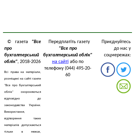
© газета
"Все
Передплатіть газету
Приєднуйтесь
про
"Все про
до нас у
бухгалтерський
бухгалтерський облік"
соцмережах:
облік"
, 2018-2026
на сайті
або по
телефону (044) 495-20-
Всі права на матеріали,
60
розміщені на сайті газети
"Все про бухгалтерський
облік" охороняються
відповідно до
законодавства України.
Використання,
відтворення таких
матеріалів допускаються
тільки в межах,