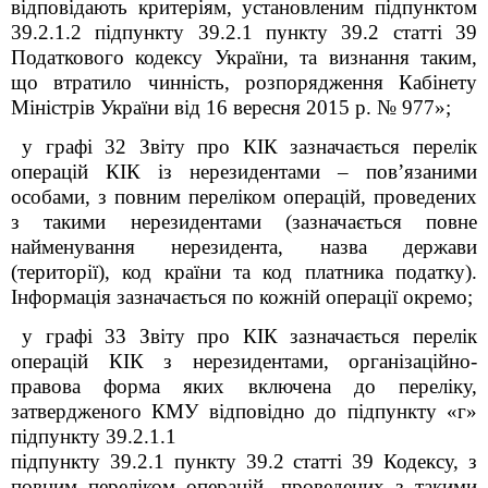
відповідають критеріям, установленим підпунктом
39.2.1.2 підпункту 39.2.1 пункту 39.2 статті 39
Податкового кодексу України, та визнання таким,
що втратило чинність, розпорядження Кабінету
Міністрів України від 16 вересня 2015 р. № 977»;
у графі 32 Звіту про КІК зазначається перелік
операцій КІК із нерезидентами – пов’язаними
особами, з повним переліком операцій, проведених
з такими нерезидентами (зазначається повне
найменування нерезидента, назва держави
(території), код країни та код платника податку).
Інформація зазначається по кожній операції окремо;
у графі 33 Звіту про КІК зазначається перелік
операцій КІК з нерезидентами, організаційно-
правова форма яких включена до переліку,
затвердженого КМУ відповідно до підпункту «г»
підпункту 39.2.1.1
підпункту 39.2.1 пункту 39.2 статті 39 Кодексу, з
повним переліком операцій, проведених з такими