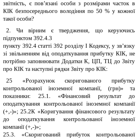
звітність, є пов’язані особи з розмірами часток в
КІК безпосереднього володіння по 50 % у кожної
такої особи?
2. Чи вірним є твердження, що керуючись
підпунктом 39
2
.4.3
пункту 39
2
.4 статті 39
2
розділу І Кодексу, у зв’язку
зі звільненням від оподаткування прибутку КІК, не
потрібно заповнювати Додатки К, ЦП, ТЦ до Звіту
про КІК та наступні рядки Звіту про КІК:
25 «Розрахунок скоригованого прибутку
контрольованої іноземної компанії, (грн)» та
показники: 25.1. «Фінансовий результат до
оподаткування контрольованої іноземної компанії
(+,-)»; 25.2К «Коригування фінансового результату
до оподаткування контрольованої іноземної
компанії (+,-)»;
25.3. «Скоригований прибуток контрольованої