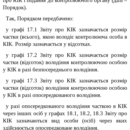
про КІК і подання до контролюючого органу (далі –
Порядок).
Так, Порядком передбачено:
у графі 17.1 Звіту про КІК зазначається розмір
частки (всього), якою володіє контролююча особа в
КІК. Розмір зазначається у відсотках.
у графі 17.2 Звіту про КІК зазначається розмір
частки (відсоток) володіння контролюючою особою
у КІК в разі безпосереднього володіння.
у графі 17.3 Звіту про КІК зазначається розмір
частки (відсоток) володіння контролюючою особою
у КІК в разі опосередкованого володіння.
у разі опосередкованого володіння часткою в КІК
через інших осіб у графах 18.1, 18.2, 18.3 Звіту про
КІК зазначаються вид особи (осіб) через яких
здійснюється опосередковане володіння.