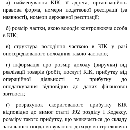
а) найменування КІК, її адреса, організаційно-
правова форма, номери податкової реєстрації (за
наявності), номери державної реєстрації;
б) розмір частки, якою володіє контролююча особа
в КІК;
в) структура володіння часткою в КІК у разі
опосередкованого володіння такою часткою;
г) інформація про розмір доходу (виручки) від
реалізації товарів (робіт, послуг) КІК, прибутку від
операційної діяльності та прибутку до
оподаткування відповідно до даних фінансової
звітності;
ґ) розрахунок скоригованого прибутку КІК
відповідно до вимог статті 39
2
розділу
I
Кодексу,
розміру такого прибутку, що включається до складу
загального оподатковуваного доходу контролюючої