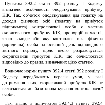
Пунктом 39
2
.2 статті 39
2
розділу I Кодексу
визначено особливості оподаткування прибутку
КІК. Так, об’єктом оподаткування для податку на
доходи фізичних осіб (податку на прибуток
підприємств) контролюючої особи є частина
скоригованого прибутку КІК, пропорційна частці,
якою володіє або яку контролює така фізична
(юридична) особа на останній день відповідного
звітного періоду, щодо якого розраховується
скоригований прибуток КІК, що обчислюється
відповідно до правил, визначених цією статтею.
Водночас норми пункту 39
2
.4 статті 39
2
розділу I
Кодексу передбачають перелік умов, у разі
дотримання яких, скоригований прибуток КІК не
включається до бази оподаткування контролюючої
особи.
Так, згідно з підпунктом 39
2
.4.3 пункту 39
2
.4