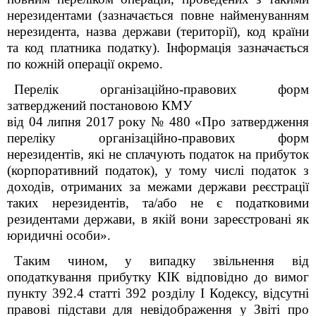
нерезидентами (зазначається повне найменуванням
нерезидента, назва держави (території), код країни
та код платника податку). Інформація зазначається
по кожній операції окремо.
Перелік організаційно-правових форм
затверджений постановою КМУ
від 04 липня 2017 року № 480 «Про затвердження
переліку організаційно-правових форм
нерезидентів, які не сплачують податок на прибуток
(корпоративний податок), у тому числі податок з
доходів, отриманих за межами держави реєстрації
таких нерезидентів, та/або не є податковими
резидентами держави, в якій вони зареєстровані як
юридичні особи».
Таким чином, у випадку звільнення від
оподаткування прибутку КІК відповідно до вимог
пункту 39
2
.4 статті 39
2
розділу
I
Кодексу, відсутні
правові підстави для невідображення у Звіті про