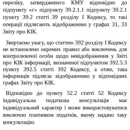
переліку, затвердженого КМУ відповідно до
підпункту «г» підпункту 39.2.1.1 підпункту 39.2.1
пункту 39.2 статті 39 розділу І Кодексу
, то такі
операції підлягають відображенню у графах 31, 33
Звіту про КІК.
Звертаємо увагу, що статтею 39
2
розділу
I
Кодексу
не встановлено окремих правил або виключень для
контролюючої особи щодо невідображення у Звіті
про КІК інформації, визначеної підпунктом 39
2
.5.3
пункту 39
2
.5 статті 39
2
Кодексу, а отже, така
інформація підлягає відображенню у відповідних
графах Звіту про КІК.
Відповідно до пункту 52.2 статті 52
Кодексу
індивідуальна податкова консультація має
індивідуальний характер і може використовуватися
виключно платником податків, якому надано таку
консультацію.