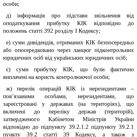
особи;
д) інформація про підстави звільнення від
оподаткування прибутку КІК відповідно до
положень статті 39
2
розділу
I
Кодексу;
е) суми дивідендів, отриманих КІК безпосередньо
або опосередковано через ланцюг підконтрольних
юридичних осіб від українських юридичних осіб;
є) суми прибутку КІК, що були фактично
виплачені на користь контролюючої особи;
ж) перелік операцій КІК із нерезидентами –
пов’язаними особами, нерезидентами, що
зареєстровані у державах (на територіях), що
включені до переліку держав (територій),
затвердженого Кабінетом Міністрів України
відповідно до підпункту 39.2.1.2 підпункту 39.2.1
пункту 39.2 статті 39 Кодексу, а також з