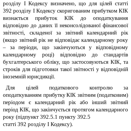
розділу I Кодексу визначено, що для цілей статті
39
2
розділу I Кодексу скоригованим прибутком КІК
визнається прибуток КІК до оподаткування
відповідно до даних її неконсолідованої фінансової
звітності, складеної за звітний календарний рік
(якщо звітний рік не відповідає календарному року
– за періоди, що закінчуються у відповідному
календарному році) відповідно до стандартів
бухгалтерського обліку, що застосовуються КІК, та
строків для підготовки такої звітності у відповідній
іноземній юрисдикції.
Для цілей податкового контролю за
оподаткуванням прибутку
КІК звітним (податковим)
періодом є календарний рік або інший звітний
період КІК, що закінчується протягом календарного
року (підпункт 39
2
.5.1 пункту 39
2
.5
статті 39
2
розділу I
Кодексу).