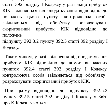
статті 39
2
розділу
I Кодексу у разі якщо прибуток
КІК звільняється від оподаткування відповідно до
положень цього пункту, контролююча особа
звільняється від обов’язку розраховувати
скоригований прибуток КІК відповідно до
положень
підпункту 39
2
.3.2 пункту 39
2
.3 статті 39
2
розділу
I
Кодексу.
Таким чином,
у разі
звільнення від оподаткування
прибутку КІК відповідно до вимог, визначених
пунктом 39
2
.4 статті 39
2
розділу
I Кодексу
,
контролююча особа звільняється від обов’язку
розраховувати скоригований прибуток КІК.
При цьому відповідно до підпункту 39
2
.5.3
пункту 39
2
.5 статті 39
2
розділу
I
Кодексу у Звіті
про КІК зазначаються: