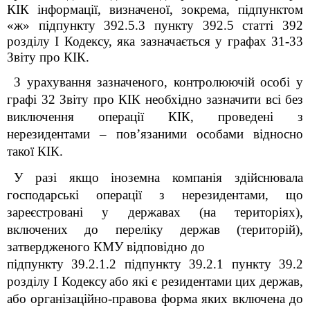
КІК інформації, визначеної, зокрема, підпунктом
«ж» підпункту 39
2
.5.3 пункту 39
2
.5 статті 39
2
розділу
I
Кодексу, яка зазначається у графах 31-33
Звіту про КІК.
З урахування зазначеного, контролюючій особі у
графі 32 Звіту про КІК необхідно зазначити всі без
виключення операції КІК, проведені з
нерезидентами – пов’язаними особами відносно
такої КІК.
У разі якщо іноземна компанія здійснювала
господарські операції з нерезидентами, що
зареєстровані у державах (на територіях),
включених до переліку держав (територій),
затвердженого КМУ відповідно до
підпункту 39.2.1.2 підпункту 39.2.1 пункту 39.2
розділу І Кодексу
або які є резидентами цих держав,
або організаційно-правова форма яких включена до