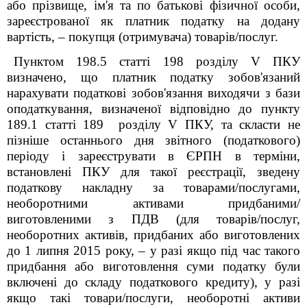
або прізвище, ім'я та по батькові фізичної особи,
зареєстрованої як платник податку на додану
вартість, – покупця (отримувача) товарів/послуг.
Пунктом 198.5 статті 198 розділу
V
ПКУ
визначено, що платник податку зобов'язаний
нарахувати податкові зобов'язання виходячи з бази
оподаткування, визначеної відповідно до пункту
189.1 статті 189 розділу
V
ПКУ, та скласти не
пізніше останнього дня звітного (податкового)
періоду і зареєструвати в ЄРПН в терміни,
встановлені ПКУ для такої реєстрації, зведену
податкову накладну за товарами/послугами,
необоротними активами придбаними/
виготовленими з ПДВ (для товарів/послуг,
необоротних активів, придбаних або виготовлених
до 1 липня 2015 року, – у разі якщо під час такого
придбання або виготовлення суми податку були
включені до складу податкового кредиту), у разі
якщо такі товари/послуги, необоротні активи