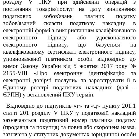
розділу
V
ПКУ при здійсненні операцій з
постачання товарів/послуг
на дату виникнення
податкових зобов'язань платник податку
зобов'язаний скласти податкову накладну в
електронній формі з використанням кваліфікованого
електронного підпису або удосконаленого
електронного підпису, що базується на
кваліфікованому сертифікаті електронного підпису,
уповноваженої платником особи відповідно до
вимог Закону України від 5 жовтня 2017 року №
2155-VIII «Про електронну ідентифікацію та
електронні довірчі послуги» та зареєструвати її в
Єдиному реєстрі податкових накладних (далі –
ЄРПН) у встановлений ПКУ термін.
Відповідно до підпунктів «г» та «д» пункту 201.1
статті 201 розділу V ПКУ у податковій накладній
зазначаються податковий номер платника податку
(продавця та покупця) та повна або скорочена назва,
зазначена у статутних документах юридичної особи