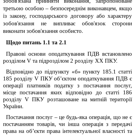
зобов'язана прийняти виконання, запропоноване
третьою особою – безпосереднім виконавцем, якщо
із закону, господарського договору або характеру
зобов'язання не випливає обов'язок сторони
виконати зобов'язання особисто.
Щодо питань 1.1 та 2.1
Правові основи оподаткування ПДВ встановлено
розділом V та підрозділом 2 розділу XX ПКУ.
Відповідно до підпункту «б» пункту 185.1 статті
185 розділу
V
ПКУ об’єктом оподаткування ПДВ є
операції платників податку з постачання послуг,
місце постачання яких відповідно до статті 186
розділу
V
ПКУ розташоване на митній території
України.
Постачання послуг – це будь-яка операція, що не є
постачанням товарів, чи інша операція з передачі
права на об’єкти права інтелектуальної власності та