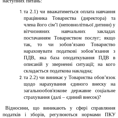
наступних питань:
та 2.1) чи вважатиметься оплата
навчання
працівника Товариства (директора) та
члена його сім’ї (неповнолітньої дитини) у
вітчизняних навчальних закладах
постачанням
Товариством
послуг; якщо
так, то чи зобов’язано Товариство
нараховувати податкові зобов’язання з
ПДВ, яка база оподаткування ПДВ в
описаній у зверненні ситуації; на кого
складається податкова накладна;
та 2.2) чи виникає у Товариства обов’язок
щодо нарахування єдиного внеску на
загальнообов'язкове державне соціальне
страхування (далі – єдиний внесок)
?
Відносини, що виникають у сфері справляння
податків і зборів, регулюються нормами ПКУ