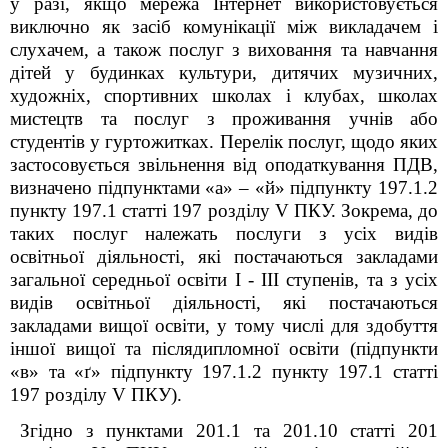
у разі, якщо мережа Інтернет використовується
виключно як засіб комунікації між викладачем і
слухачем, а також послуг з виховання та навчання
дітей у будинках культури, дитячих музичних,
художніх, спортивних школах і клубах, школах
мистецтв та послуг з проживання учнів або
студентів у гуртожитках. Перелік послуг, щодо яких
застосовується звільнення від оподаткування ПДВ,
визначено підпунктами «а» – «й» підпункту 197.1.2
пункту 197.1 статті 197 розділу V ПКУ. Зокрема, до
таких послуг належать послуги з усіх видів
освітньої діяльності, які постачаються закладами
загальної середньої освіти I - III ступенів, та з усіх
видів освітньої діяльності, які постачаються
закладами вищої освіти, у тому числі для здобуття
іншої вищої та післядипломної освіти (підпункти
«в» та «ґ» підпункту 197.1.2 пункту 197.1 статті
197 розділу V ПКУ).
Згідно з пунктами 201.1 та 201.10 статті 201