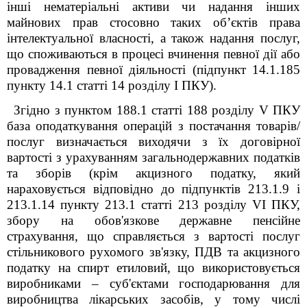
інші нематеріальні активи чи надання інших
майнових прав стосовно таких об’єктів права
інтелектуальної власності, а також надання послуг,
що споживаються в процесі вчинення певної дії або
провадження певної діяльності (підпункт 14.1.185
пункту 14.1 статті 14 розділу І ПКУ).
Згідно з пунктом 188.1 статті 188 розділу
V
ПКУ
база оподаткування операцій з постачання товарів/
послуг визначається виходячи з їх договірної
вартості з урахуванням загальнодержавних податків
та зборів (крім акцизного податку, який
нараховується відповідно до підпунктів 213.1.9 і
213.1.14 пункту 213.1 статті 213 розділу
V
І ПКУ,
збору на обов'язкове державне пенсійне
страхування, що справляється з вартості послуг
стільникового рухомого зв'язку, ПДВ та акцизного
податку на спирт етиловий, що використовується
виробниками – суб'єктами господарювання для
виробництва лікарських засобів, у тому числі