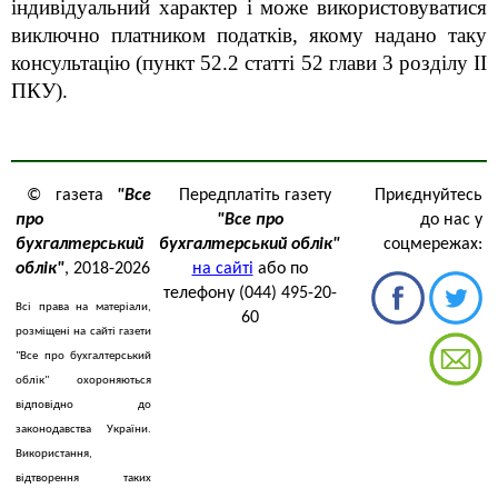
індивідуальний характер і може використовуватися
виключно платником податків, якому надано таку
консультацію (пункт 52.2 статті 52
глави 3 розділу ІІ
ПКУ).
© газета
"Все
Передплатіть газету
Приєднуйтесь
про
"Все про
до нас у
бухгалтерський
бухгалтерський облік"
соцмережах:
облік"
, 2018-2026
на сайті
або по
телефону (044) 495-20-
Всі права на матеріали,
60
розміщені на сайті газети
"Все про бухгалтерський
облік" охороняються
відповідно до
законодавства України.
Використання,
відтворення таких