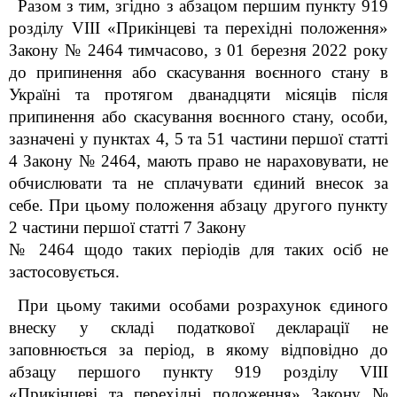
Разом з тим, згідно з абзацом першим пункту 9
19
розділу VIII «Прикінцеві та перехідні положення»
Закону № 2464 тимчасово, з 01 березня 2022 року
до припинення або скасування воєнного стану в
Україні та протягом дванадцяти місяців після
припинення або скасування воєнного стану, особи,
зазначені у пунктах 4, 5 та 5
1
частини першої статті
4 Закону № 2464, мають право не нараховувати, не
обчислювати та не сплачувати єдиний внесок за
себе. При цьому положення абзацу другого пункту
2 частини першої статті 7 Закону
№ 2464 щодо таких періодів для таких осіб не
застосовується.
При цьому такими особами розрахунок єдиного
внеску у складі податкової декларації не
заповнюється за період, в якому відповідно до
абзацу першого пункту 9
19
розділу VIII
«Прикінцеві та перехідні положення» Закону №