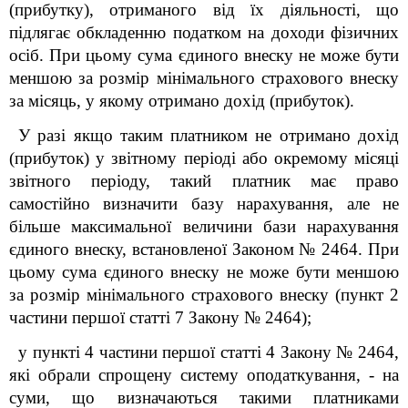
(прибутку), отриманого від їх діяльності, що
підлягає обкладенню податком на доходи фізичних
осіб. При цьому сума єдиного внеску не може бути
меншою за розмір мінімального страхового внеску
за місяць, у якому отримано дохід (прибуток).
У разі якщо таким платником не отримано дохід
(прибуток) у звітному періоді або окремому місяці
звітного періоду, такий платник має право
самостійно визначити базу нарахування, але не
більше максимальної величини бази нарахування
єдиного внеску, встановленої Законом № 2464. При
цьому сума єдиного внеску не може бути меншою
за розмір мінімального страхового внеску (пункт 2
частини першої статті 7 Закону № 2464);
у пункті 4 частини першої статті 4 Закону № 2464,
які обрали спрощену систему оподаткування, - на
суми, що визначаються такими платниками