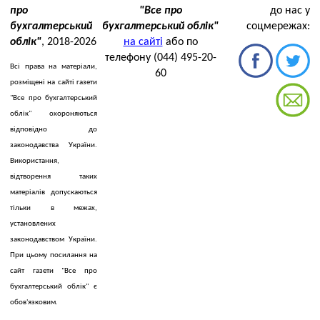
про
"Все про
до нас у
бухгалтерський
бухгалтерський облік"
соцмережах:
облік"
, 2018-2026
на сайті
або по
телефону (044) 495-20-
Всі права на матеріали,
60
розміщені на сайті газети
"Все про бухгалтерський
облік" охороняються
відповідно до
законодавства України.
Використання,
відтворення таких
матеріалів допускаються
тільки в межах,
установлених
законодавством України.
При цьому посилання на
сайт газети "Все про
бухгалтерський облік" є
обов'язковим.