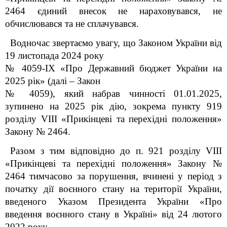
2464 єдиний внесок не нараховувався, не
обчислювався та не сплачувався.
Водночас звертаємо увагу, що Законом України від
19 листопада 2024 року
№ 4059-IX «Про Державний бюджет України на
2025 рік» (далі – Закон
№ 4059), який набрав чинності 01.01.2025,
зупинено на 2025 рік дію, зокрема пункту 9
19
розділу VIII «Прикінцеві та перехідні положення»
Закону № 2464.
Разом з тим відповідно до п. 9
21
розділу VIII
«Прикінцеві та перехідні положення» Закону №
2464 тимчасово за порушення, вчинені у період з
початку дії воєнного стану на території України,
введеного Указом Президента України «Про
введення воєнного стану в Україні» від 24 лютого
2022 року