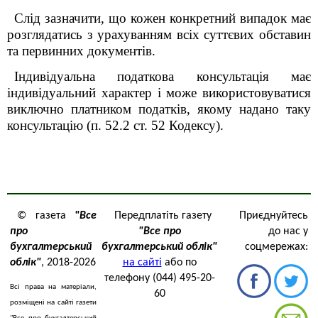
Слід зазначити, що кожен конкретний випадок має
розглядатись з урахуванням всіх суттєвих обставин
та первинних документів.
Індивідуальна податкова консультація має
індивідуальний характер і може використовуватися
виключно платником податків, якому надано таку
консультацію (п. 52.2 ст. 52 Кодексу).
© газета
"Все
Передплатіть газету
Приєднуйтесь
про
"Все про
до нас у
бухгалтерський
бухгалтерський облік"
соцмережах:
облік"
, 2018-2026
на сайті
або по
телефону (044) 495-20-
Всі права на матеріали,
60
розміщені на сайті газети