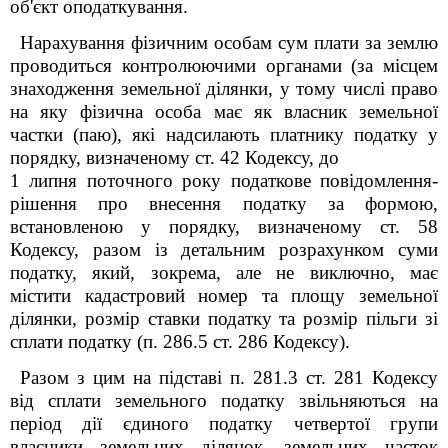
об'єкт оподаткування.
Нарахування фізичним особам сум плати за землю
проводиться контролюючими органами (за місцем
знаходження земельної ділянки, у тому числі право
на яку фізична особа має як власник земельної
частки (паю), які надсилають платнику податку у
порядку, визначеному ст. 42 Кодексу, до
1 липня поточного року податкове повідомлення-
рішення про внесення податку за формою,
встановленою у порядку, визначеному ст. 58
Кодексу, разом із детальним розрахунком суми
податку, який, зокрема, але не виключно, має
містити кадастровий номер та площу земельної
ділянки, розмір ставки податку та розмір пільги зі
сплати податку (п. 286.5 ст. 286
Кодексу
).
Разом з цим на підставі п. 281.3 ст. 281
Кодексу
від сплати земельного податку звільняються на
період дії єдиного податку четвертої групи
власники земельних ділянок, земельних часток