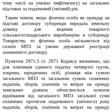
тому числі на умовах емфітевзису) на загальних
підставах за податковий (звітний) рік.
Таким чином, якщо фізична особа як орендар на
підставі договору суборенди передала земельну
ділянку для ведення товарного
сільськогосподарського виробництва в суборенду
Товариству, то фізична особа звільняється від
сплати МПЗ за умови державної реєстрації
зазначеного договору.
Пунктом 297
1
.5 ст. 297
1
Кодексу визначено, що
для платників єдиного податку четвертої групи,
зокрема, юридичних осіб, різниця між сумою
загального МПЗ та загальною сумою сплачених
податків, зборів, платежів та витрат на оренду
земельних ділянок обчислюється шляхом
віднімання від загального МПЗ загальної суми
сплачених протягом податкового (звітного) року
податків, зборів, платежів та витрат на оренду