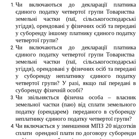
Чи включаються до декларації
платник
а
єдиного податку четвертої групи
Товариства
земельні частки (паї, сільськогосподарські
угіддя)
, орендовані у фізичних осіб та передані
у суборенду іншому платнику
єдиного податку
четвертої групи
?
Чи включаються до декларації
платник
а
єдиного податку четвертої групи
Товариства
земельні частки (паї, сільськогосподарські
угіддя)
, орендовані у фізичних осіб та передані
у суборенду неплатнику
єдиного податку
четвертої групи
? У разі, якщо паї передані в
суборенду
фізичній особі?
Чи звільняється фізична особа – власник
земельної частки (паю) від сплати земельного
податку (орендарем) переданого в суборенду
неплатнику
єдиного податку четвертої групи
?
Чи включається у зменшення
МПЗ 20 відсотків
сплати орендної плати по договору суборенди