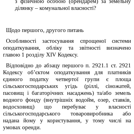
з фізичною особою (орендарем) за земельну
ділянку – комунальної власності?
Щодо першого, другого питань
Особливості застосування спрощеної системи
оподаткування, обліку та звітності визначено
главою 1 розділу XIV Кодексу.
Відповідно до абзацу першого п. 292
1
.1 ст. 292
1
Кодексу об’єктом оподаткування для платників
єдиного податку четвертої групи є площа
сільськогосподарських угідь (ріллі, сіножатей,
пасовищ і багаторічних насаджень) та/або земель
водного фонду (внутрішніх водойм, озер, ставків,
водосховищ) що перебуває у власності
сільськогосподарського товаровиробника або
надана йому у користування, у тому числі на
умовах оренди.