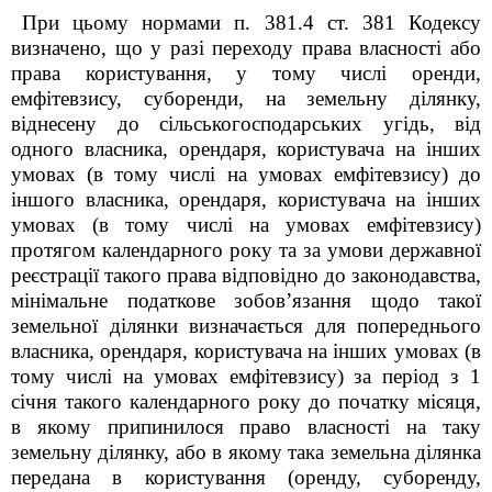
При цьому нормами п. 38
1
.4 ст. 38
1
Кодексу
визначено, що у разі переходу права власності або
права користування, у тому числі оренди,
емфітевзису, суборенди, на земельну ділянку,
віднесену до сільськогосподарських угідь, від
одного власника, орендаря, користувача на інших
умовах (в тому числі на умовах емфітевзису) до
іншого власника, орендаря, користувача на інших
умовах (в тому числі на умовах емфітевзису)
протягом календарного року та за умови державної
реєстрації такого права відповідно до законодавства,
мінімальне податкове зобов’язання щодо такої
земельної ділянки визначається для попереднього
власника, орендаря, користувача на інших умовах (в
тому числі на умовах емфітевзису) за період з 1
січня такого календарного року до початку місяця,
в якому припинилося право власності на таку
земельну ділянку, або в якому така земельна ділянка
передана в користування (оренду, суборенду,