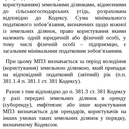
користуванням) земельними ділянками, віднесеними
до сільськогосподарських угідь, розрахована
відповідно до Кодексу. Сума мінімального
податкового зобов’язання, визначених щодо кожної
із земельних ділянок, право користування якими
належить одній юридичній або фізичній особі, у
тому числі фізичній особі – підприємцю, є
загальним мінімальним податковим зобов’язанням.
При цьому МПЗ визначається за період володіння
(користування) земельною ділянкою, який припадає
на відповідний податковий (звітний) рік (п.п.
38
1
.1.4 п. 38
1
.1 ст. 38
1
Кодексу).
Разом з тим відповідно до п. 38
1
.3 ст. 38
1
Кодексу
у разі передачі земельних ділянок в оренду
(суборенду), емфітевзис або інше користування
МПЗ визначається для орендарів, користувачів на
інших умовах таких земельних ділянок у порядку,
визначеному Кодексом.