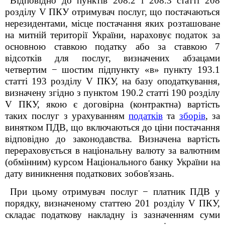
Відповідно до пунктів 208.2 і 208.3 статті 208
розділу
V
ПКУ отримувач послуг, що постачаються
нерезидентами, місце постачання яких розташоване
на митній території України, нараховує податок за
основною ставкою податку або за ставкою 7
відсотків для послуг, визначених абзацами
четвертим − шостим підпункту «в» пункту 193.1
статті 193 розділу
V
ПКУ, на базу оподаткування,
визначену згідно з пунктом 190.2 статті 190 розділу
V
ПКУ, якою є договірна (контрактна) вартість
таких послуг з урахуванням
податків
та
зборів
, за
винятком ПДВ, що включаються до ціни постачання
відповідно до законодавства. Визначена вартість
перераховується в національну валюту за валютним
(обмінним) курсом Національного банку України на
дату виникнення податкових зобов'язань.
При цьому отримувач послуг − платник ПДВ у
порядку, визначеному статтею 201 розділу V ПКУ,
складає податкову накладну із зазначенням суми