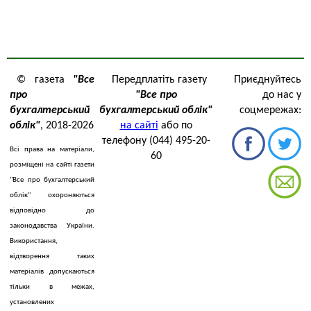
© газета
"Все
Передплатіть газету
Приєднуйтесь
про
"Все про
до нас у
бухгалтерський
бухгалтерський облік"
соцмережах:
облік"
, 2018-2026
на сайті
або по
телефону (044) 495-20-
Всі права на матеріали,
60
розміщені на сайті газети
"Все про бухгалтерський
облік" охороняються
відповідно до
законодавства України.
Використання,
відтворення таких
матеріалів допускаються
тільки в межах,
установлених