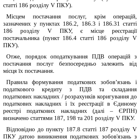
статті 186 розділу
V
ПКУ).
Місцем постачання послуг, крім операцій,
зазначених у пунктах 186.2, 186.3 і 186.3
1
статті
186 розділу V ПКУ, є місце реєстрації
постачальника (пункт 186.4 статті 186 розділу V
ПКУ).
Отже, порядок оподаткування ПДВ операцій з
постачання послуг безпосередньо залежить від
місця їх постачання.
Правила формування податкових зобов’язань і
податкового кредиту з ПДВ та складання
податкових накладних / розрахунків коригування до
податкових накладних і їх реєстрації в Єдиному
реєстрі податкових накладних (далі – ЄРПН)
визначено статтями 187, 198 та 201
розділу
V
ПКУ.
Відповідно до пункту 187.8 статті 187
розділу V
ПКУ
датою виникнення податкових зобов'язань з