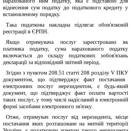
нарахованого ним податку, яка є підставою для
віднесення сум податку до податкового кредиту у
встановленому порядку.
Така податкова накладна підлягає обов'язковій
реєстрації в ЄРПН.
Якщо отримувача послуг зареєстровано як
платника податку, сума нарахованого податку
включається до складу податкових зобов'язань
декларації за відповідний звітний період.
Згідно з пунктом 208.5
1
статт
і
20
8
розділу V ПКУ
документом, що підтверджує факт постачання
електронних послуг нерезидентом, є будь-який
документ, що підтверджує факт оплати вартості
таких послуг, у тому числі надісланий в електронній
формі засобами електронного зв'язку.
Отже, отримувач послуг від нерезидента, місце
постачання яких розташоване на митній території
України, є податковим агентом такого нерезидента