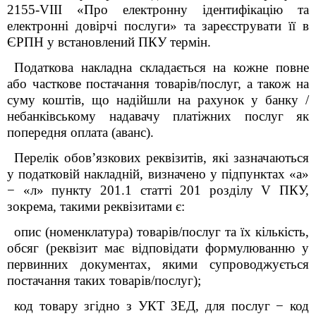
2155-
VIII
«Про електронну ідентифікацію та
електронні довірчі послуги» та зареєструвати її в
ЄРПН у встановлений ПКУ термін.
Податкова накладна складається на кожне повне
або часткове постачання товарів/послуг, а також на
суму коштів, що надійшли на рахунок у банку /
небанківському надавачу платіжних послуг як
попередня оплата (аванс).
Перелік обов’язкових реквізитів, які зазначаються
у податковій накладній, визначено у підпунктах «а»
−
«л» пункту 201.1 статті 201 розділу
V
ПКУ,
зокрема, такими реквізитами є:
опис (номенклатура) товарів/послуг та їх кількість,
обсяг (реквізит має відповідати формулюванню у
первинних документах, якими супроводжується
постачання таких товарів/послуг);
код товару згідно з УКТ ЗЕД, для послуг − код