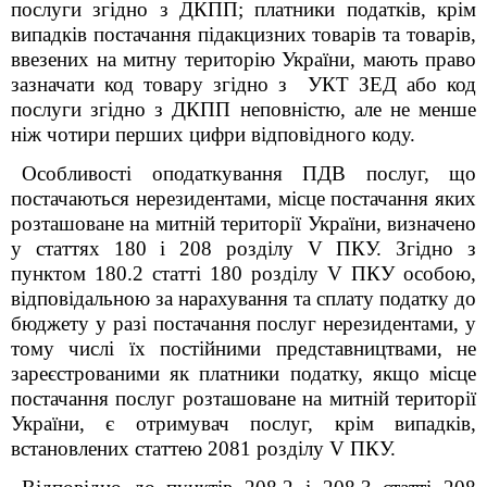
послуги згідно з ДКПП; платники податків, крім
випадків постачання підакцизних товарів та товарів,
ввезених на митну територію України, мають право
зазначати код товару згідно з УКТ ЗЕД або код
послуги згідно з ДКПП неповністю, але не менше
ніж чотири перших цифри відповідного коду.
Особливості оподаткування ПДВ послуг, що
постачаються нерезидентами, місце постачання яких
розташоване на митній території України, визначено
у стат
т
ях 180 і 208 розділу
V
ПКУ. Згідно з
пунктом 180.2 статті 180 розділу V ПКУ особою,
відповідальною за нарахування та сплату податку до
бюджету у разі постачання послуг нерезидентами, у
тому числі їх постійними представництвами, не
зареєстрованими як платники податку, якщо місце
постачання послуг розташоване на митній території
України, є отримувач послуг, крім випадків,
встановлених статтею 208
1
розділу V ПКУ.