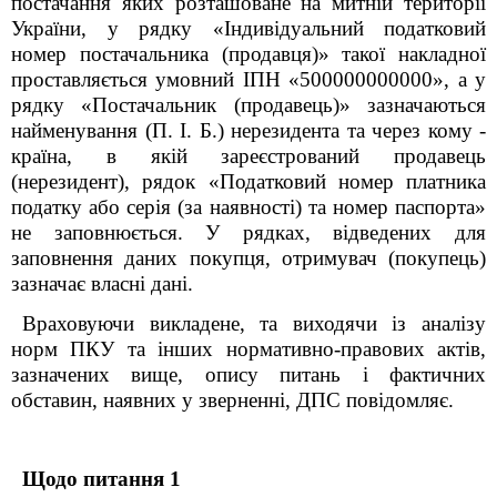
постачання яких розташоване на митній території
України, у рядку «Індивідуальний податковий
номер постачальника (продавця)» такої накладної
проставляється умовний ІПН «500000000000», а у
рядку «Постачальник (продавець)» зазначаються
найменування (П. І. Б.) нерезидента та через кому -
країна, в якій зареєстрований продавець
(нерезидент), рядок «Податковий номер платника
податку або серія (за наявності) та номер паспорта»
не заповнюється. У рядках, відведених для
заповнення даних покупця, отримувач (покупець)
зазначає власні дані.
Враховуючи викладене, та виходячи із аналізу
норм ПКУ та інших нормативно-правових актів,
зазначених вище, опису питан
ь
і фактичних
обставин, наявних у зверненні, ДПС повідомляє.
Щодо питання 1