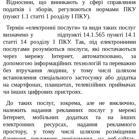
Відносини, що виникають у сфері справляння
податків і зборів, регулюються нормами ПКУ
(пункт 1.1 статті 1 розділу І ПКУ).
Термін «електронні послуги» та види таких послуг
визначено у підпункті 14.1.56
5
пункті 14.1
статті 14 розділу І ПКУ. Так, під електронними
послугами розуміються послуги, які постачаються
через мережу Інтернет, автоматизовано, за
допомогою інформаційних технологій та переважно
без втручання людини, у тому числі шляхом
встановлення спеціального застосунку або додатка
на смартфонах, планшетах, телевізійних приймачах
чи інших цифрових пристроях.
До таких послуг, зокрема, але не виключно,
належить надання рекламних послуг у мережі
Інтернет, мобільних додатках та на інших
електронних ресурсах, надання рекламного
простору, у тому числі шляхом розміщення
банерних рекламних повідомлень на веб-сайтах,