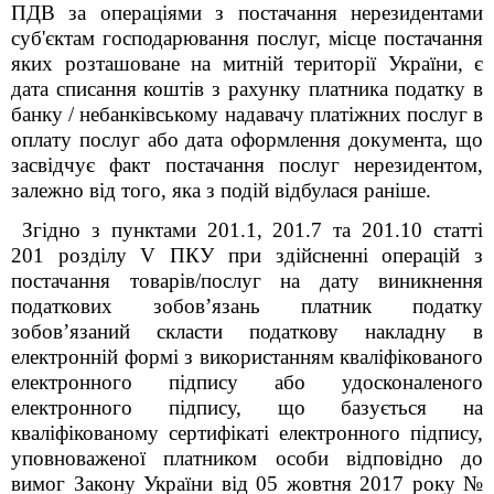
ПДВ за операціями з постачання нерезидентами
суб'єктам господарювання послуг, місце постачання
яких розташоване на митній території України, є
дата списання коштів з рахунку платника податку в
банку / небанківському надавачу платіжних послуг в
оплату послуг або дата оформлення документа, що
засвідчує факт постачання послуг нерезидентом,
залежно від того, яка з подій відбулася раніше.
Згідно з пунктами 201.1, 201.7 та 201.10 статті
201 розділу
V
ПКУ
при здійсненні операцій з
постачання товарів/послуг на дату виникнення
податкових зобов’язань платник податку
зобов’язаний скласти податкову накладну в
електронній формі з використанням кваліфікованого
електронного підпису або удосконаленого
електронного підпису, що базується на
кваліфікованому сертифікаті електронного підпису,
уповноваженої платником особи відповідно до
вимог Закону України від 05 жовтня 2017 року №