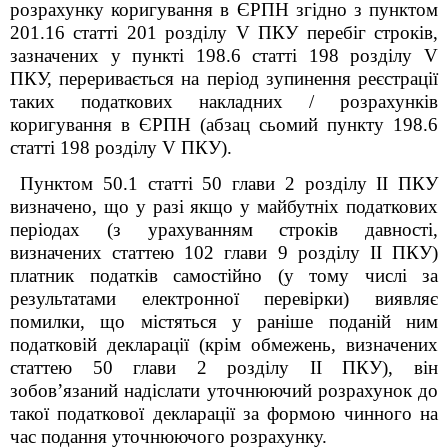
розрахунку коригування в ЄРПН згідно з пунктом
201.16 статті 201 розділу V ПКУ перебіг строків,
зазначених у пункті 198.6 статті 198 розділу V
ПКУ, переривається на період зупинення реєстрації
таких податкових накладних / розрахунків
коригування в ЄРПН (абзац сьомий пункту 198.6
статті 198 розділу V ПКУ).
Пунктом 50.1 статті 50 глави 2 розділу ІІ ПКУ
визначено, що у разі якщо у майбутніх податкових
періодах (з урахуванням строків давності,
визначених статтею 102 глави 9 розділу ІІ ПКУ)
платник податків самостійно (у тому числі за
результатами електронної перевірки) виявляє
помилки, що містяться у раніше поданій ним
податковій декларації (крім обмежень, визначених
статтею 50 глави 2 розділу ІІ ПКУ), він
зобов’язаний надіслати уточнюючий розрахунок до
такої податкової декларації за формою чинного на
час подання уточнюючого розрахунку.