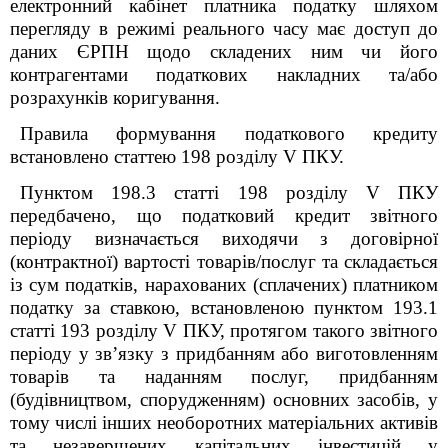
електронний кабінет платника податку шляхом
перегляду в режимі реального часу має доступ до
даних ЄРПН щодо складених ним чи його
контрагентами податкових накладних та/або
розрахунків коригування.
Правила формування податкового кредиту
встановлено статтею 198 розділу V ПКУ.
Пунктом 198.3 статті 198 розділу V ПКУ
передбачено, що податковий кредит звітного
періоду визначається виходячи з договірної
(контрактної) вартості товарів/послуг та складається
із сум податків, нарахованих (сплачених) платником
податку за ставкою, встановленою пунктом 193.1
статті 193 розділу V ПКУ, протягом такого звітного
періоду у зв’язку з придбанням або виготовленням
товарів та наданням послуг, придбанням
(будівництвом, спорудженням) основних засобів, у
тому числі інших необоротних матеріальних активів
та незавершених капітальних інвестицій у