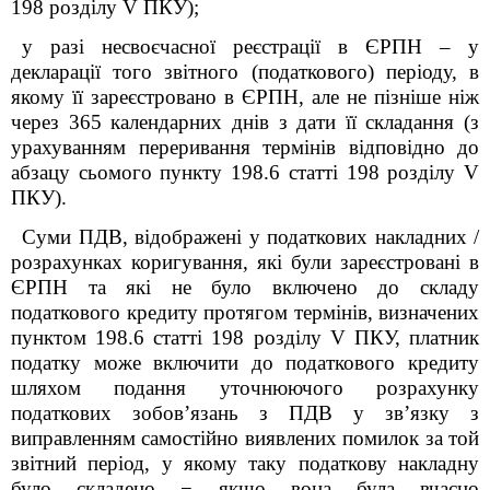
198 розділу V ПКУ);
у разі несвоєчасної реєстрації в ЄРПН – у
декларації того звітного (податкового) періоду, в
якому її зареєстровано в ЄРПН, але не пізніше ніж
через 365 календарних днів з дати її складання (з
урахуванням переривання термінів відповідно до
абзацу сьомого пункту 198.6 статті 198 розділу V
ПКУ).
Суми ПДВ, відображені у податкових накладних /
розрахунках коригування, які були зареєстровані в
ЄРПН та які не було включено до складу
податкового кредиту протягом термінів, визначених
пунктом 198.6 статті 198 розділу V ПКУ, платник
податку може включити до податкового кредиту
шляхом подання уточнюючого розрахунку
податкових зобов’язань з ПДВ у зв’язку з
виправленням самостійно виявлених помилок за той
звітний період, у якому таку податкову накладну
було складено − якщо вона була вчасно