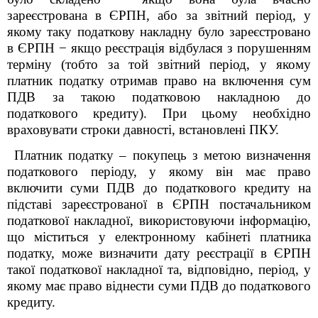
зареєстрована в ЄРПН, або за звітний період, у
якому таку податкову накладну було зареєстровано
в ЄРПН − якщо реєстрація відбулася з порушенням
терміну (тобто за той звітний період, у якому
платник податку отримав право на включення сум
ПДВ за такою податковою накладною до
податкового кредиту). При цьому необхідно
враховувати строки давності, встановлені ПКУ.
Платник податку – покупець з метою визначення
податкового періоду, у якому він має право
включити суми ПДВ до податкового кредиту на
підставі зареєстрованої в ЄРПН постачальником
податкової накладної, використовуючи інформацію,
що міститься у електронному кабінеті платника
податку, може визначити дату реєстрації в ЄРПН
такої податкової накладної та, відповідно, період, у
якому має право віднести суми ПДВ до податкового
кредиту.