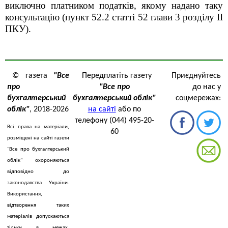
виключно платником податків, якому надано таку
консультацію (пункт 52.2 статті 52 глави 3 розділу ІІ
ПКУ).
© газета
"Все
Передплатіть газету
Приєднуйтесь
про
"Все про
до нас у
бухгалтерський
бухгалтерський облік"
соцмережах:
облік"
, 2018-2026
на сайті
або по
телефону (044) 495-20-
Всі права на матеріали,
60
розміщені на сайті газети
"Все про бухгалтерський
облік" охороняються
відповідно до
законодавства України.
Використання,
відтворення таких
матеріалів допускаються
тільки в межах,