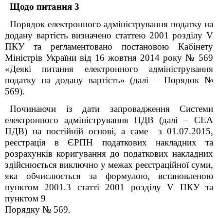
Щодо питання 3
Порядок електронного адміністрування податку на
додану вартість визначено статтею 200
1
розділу V
ПКУ та регламентовано постановою Кабінету
Міністрів України від 16 жовтня 2014 року № 569
«Деякі питання електронного адміністрування
податку на додану вартість» (далі – Порядок №
569).
Починаючи із дати запровадження Системи
електронного адміністрування ПДВ (далі – СЕА
ПДВ) на постійній основі, а саме з 01.07.2015,
реєстрація в ЄРПН податкових накладних та
розрахунків коригування до податкових накладних
здійснюється виключно у межах реєстраційної суми,
яка обчислюється за формулою, встановленою
пунктом 200
1
.3 статті 200
1
розділу V ПКУ та
пунктом 9
Порядку № 569.