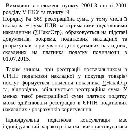
Виходячи з положень пункту 200
1
.3 статті 200
1
розділу V ПКУ та пункту 9
Порядку № 569 реєстраційна сума, у тому числі її
складова − сума ПДВ за отриманими податковими
накладними (∑
НаклОтр
), обраховується на підставі
документів, зокрема, податкових накладних та
розрахунків коригування до податкових накладних,
складених на платника податку починаючи з
01.07.2015.
Таким чином, при реєстрації постачальником в
ЄРПН податкової накладної у покупця товарів/
послуг формується значення показника ∑
НаклОтр
та, відповідно, збільшується реєстраційна сума. У
межах такої реєстраційної суми платник податку
може здійснювати реєстрацію в ЄРПН податкових
накладних / розрахунків коригування.
Індивідуальна податкова консультація має
індивідуальний характер і може використовуватися