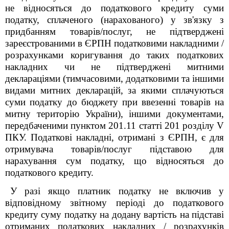
не відносяться до податкового кредиту суми
податку, сплаченого (нарахованого) у зв'язку з
придбанням товарів/послуг, не підтверджені
зареєстрованими в ЄРПН податковими накладними /
розрахунками коригування до таких податкових
накладних чи не підтверджені митними
деклараціями (тимчасовими, додатковими та іншими
видами митних декларацій, за якими сплачуються
суми податку до бюджету при ввезенні товарів на
митну територію України), іншими документами,
передбаченими пунктом 201.11 статті 201 розділу V
ПКУ. Податкові накладні, отримані з ЄРПН, є для
отримувача товарів/послуг підставою для
нарахування сум податку, що відносяться до
податкового кредиту.
У разі якщо платник податку не включив у
відповідному звітному періоді до податкового
кредиту суму податку на додану вартість на підставі
отриманих податкових накладних / розрахунків