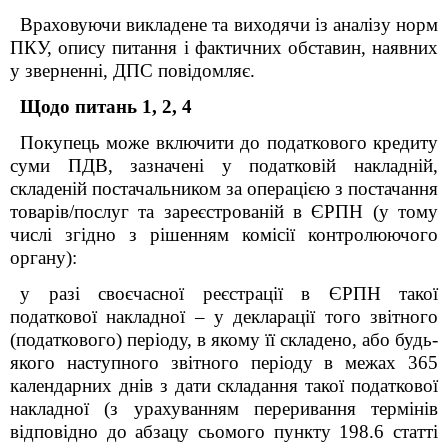
Враховуючи викладене та виходячи із аналізу норм
ПКУ, опису питання і фактичних обставин, наявних
у зверненні, ДПС повідомляє.
Щодо питань 1, 2, 4
Покупець може включити до податкового кредиту
суми ПДВ, зазначені у податковій накладній,
складеній постачальником за операцією з постачання
товарів/послуг та зареєстрованій в ЄРПН (у тому
числі згідно з рішенням комісії контролюючого
органу):
у разі своєчасної реєстрації в ЄРПН такої
податкової накладної – у декларації того звітного
(податкового) періоду, в якому її складено, або будь-
якого наступного звітного періоду в межах 365
календарних днів з дати складання такої податкової
накладної (з урахуванням переривання термінів
відповідно до абзацу сьомого пункту 198.6 статті