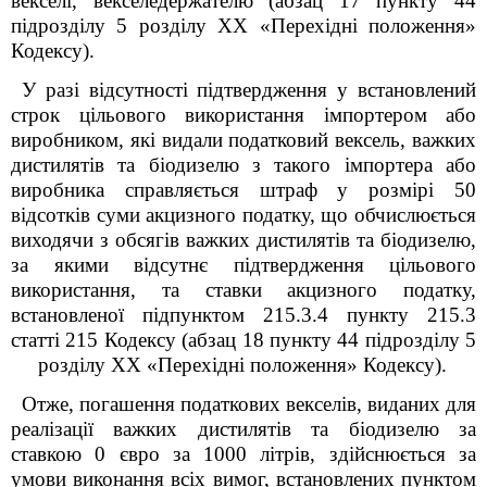
векселі, векселедержателю (абзац 17 пункту 44
підрозділу 5 розділу ХХ «Перехідні положення»
Кодексу).
У разі відсутності підтвердження у встановлений
строк цільового використання імпортером або
виробником, які видали податковий вексель, важких
дистилятів та біодизелю з такого імпортера або
виробника справляється штраф у розмірі 50
відсотків суми акцизного податку, що обчислюється
виходячи з обсягів важких дистилятів та біодизелю,
за якими відсутнє підтвердження цільового
використання, та ставки акцизного податку,
встановленої підпунктом 215.3.4 пункту 215.3
статті 215 Кодексу (абзац 18 пункту 44 підрозділу 5
розділу ХХ «Перехідні положення» Кодексу).
Отже, погашення податкових векселів, виданих для
реалізації важких дистилятів та біодизелю за
ставкою 0 євро за 1000 літрів, здійснюється за
умови виконання всіх вимог, встановлених пунктом