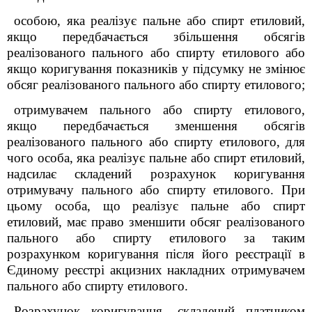
особою, яка реалізує пальне або спирт етиловий,
якщо передбачається збільшення обсягів
реалізованого пального або спирту етилового або
якщо коригування показників у підсумку не змінює
обсяг реалізованого пального або спирту етилового;
отримувачем пального або спирту етилового,
якщо передбачається зменшення обсягів
реалізованого пального або спирту етилового, для
чого особа, яка реалізує пальне або спирт етиловий,
надсилає складений розрахунок коригування
отримувачу пального або спирту етилового. При
цьому особа, що реалізує пальне або спирт
етиловий, має право зменшити обсяг реалізованого
пального або спирту етилового за таким
розрахунком коригування після його реєстрації в
Єдиному реєстрі акцизних накладних отримувачем
пального або спирту етилового.
Розрахунок коригування, складений платником