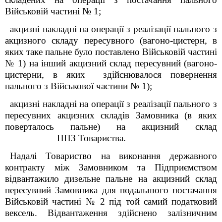
Військовій частині № 1;
акцизні накладні на операції з реалізації пального з
акцизного складу пересувного (вагоно-цистерн, в
яких таке пальне було поставлено Військовій частині
№ 1) на інший акцизний склад пересувний (вагоно-
цистерни, в яких здійснювалося повернення
пального з Військової частини № 1);
акцизні накладні на операції з реалізації пального з
пересувних акцизних складів Замовника (в яких
поверталось пальне) на акцизний склад
НПЗ Товариства.
Надалі Товариство на виконання державного
контракту між Замовником та Підприємством
відвантажило дизельне пальне на акцизний склад
пересувний Замовника для подальшого постачання
Військовій частині № 2 під той самий податковий
вексель. Відвантаження здійснено залізничним