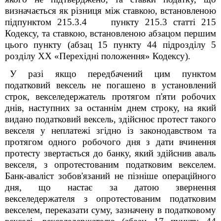
визначається як різниця між ставкою, встановленою
підпунктом 215.3.4 пункту 215.3 статті 215
Кодексу, та ставкою, встановленою абзацом першим
цього пункту (абзац 15 пункту 44 підрозділу 5
розділу ХХ «Перехідні положення» Кодексу).
У разі якщо передбачений цим пунктом
податковий вексель не погашено в установлений
строк, векселедержатель протягом п'яти робочих
днів, наступних за останнім днем строку, на який
видано податковий вексель, здійснює протест такого
векселя у неплатежі згідно із законодавством та
протягом одного робочого дня з дати вчинення
протесту звертається до банку, який здійснив аваль
векселя, з опротестованим податковим векселем.
Банк-аваліст зобов'язаний не пізніше операційного
дня, що настає за датою звернення
векселедержателя з опротестованим податковим
векселем, переказати суму, зазначену в податковому