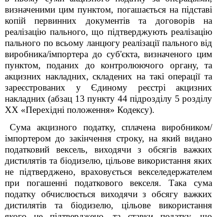
визначеними цим пунктом, погашається на підставі
копій первинних документів та договорів на
реалізацію пального, що підтверджують реалізацію
пального по всьому ланцюгу реалізації пального від
виробника/імпортера до суб'єкта, визначеного цим
пунктом, поданих до контролюючого органу, та
акцизних накладних, складених на такі операції та
зареєстрованих у Єдиному реєстрі акцизних
накладних (абзац 13 пункту 44 підрозділу 5 розділу
ХХ «Перехідні положення» Кодексу).
Сума акцизного податку, сплачена виробником/
імпортером до закінчення строку, на який видано
податковий вексель, виходячи з обсягів важких
дистилятів та біодизелю, цільове використання яких
не підтверджено, враховується векселедержателем
при погашенні податкового векселя. Така сума
податку обчислюється виходячи з обсягу важких
дистилятів та біодизелю, цільове використання
якого не підтверджено, та ставки податку, що