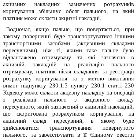
акцизних накладних зазначених розрахунків
коригування збільшує обсяг пального, на який
платник може скласти акцизні накладні.
Водночас, якщо пальне, що повертається, при
такому поверненні буде транспортуватися іншими
транспортними засобами (акцизними складами
пересувними), ніж ті, якими таке пальне було
відвантажено отримувачу та які зазначено в
акцизній накладній на реалізацію пального
отримувачу, платник після складання та реєстрації
розрахунку коригування та з метою виконання
вимог підпункту 230.1.5 пункту 230.1 статті 230
Кодексу може скласти акцизну накладну на операції
з реалізації пального з акцизного складу
пересувного, який зазначений в акцизній накладній,
що скоригована розрахунком коригування, на
акцизний склад пересувний, в якому буде
здійснюватися транспортування повернутого
пального, та зареєструвати в її Єдиному реєстрі