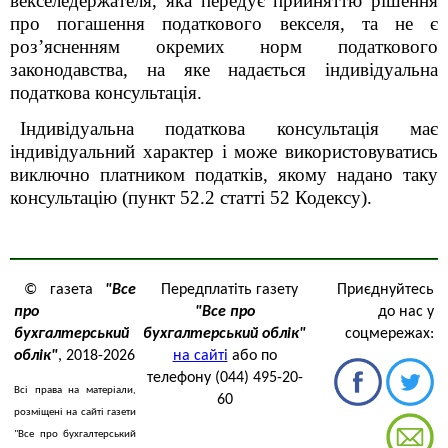
векселедержателя, яка передує прийняттю рішення
про погашення податкового векселя, та не є
роз’ясненням окремих норм податкового
законодавства, на яке надається індивідуальна
податкова консультація.
Індивідуальна податкова консультація має
індивідуальний характер і може використовуватись
виключно платником податків, якому надано таку
консультацію (пункт 52.2 статті 52 Кодексу).
© газета
"Все
Передплатіть газету
Приєднуйтесь
про
"Все про
до нас у
бухгалтерський
бухгалтерський облік"
соцмережах:
облік"
, 2018-2026
на сайті
або по
телефону (044) 495-20-
Всі права на матеріали,
60
розміщені на сайті газети
"Все про бухгалтерський