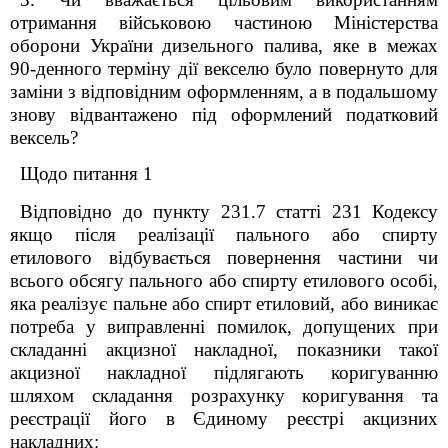
отримання військовою частиною Міністерства
оборони України дизельного палива, яке в межах
90-денного терміну дії векселю було повернуто для
заміни з відповідним оформленням, а в подальшому
знову відвантажено під оформлений податковий
вексель?
Щодо питання 1
Відповідно до пункту 231.7 статті 231 Кодексу
якщо після реалізації пального або спирту
етилового відбувається повернення частини чи
всього обсягу пального або спирту етилового особі,
яка реалізує пальне або спирт етиловий, або виникає
потреба у виправленні помилок, допущених при
складанні акцизної накладної, показники такої
акцизної накладної підлягають коригуванню
шляхом складання розрахунку коригування та
реєстрації його в Єдиному реєстрі акцизних
накладних: