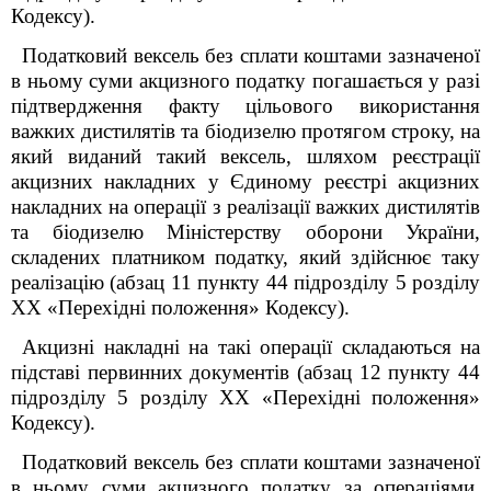
Кодексу).
Податковий вексель без сплати коштами зазначеної
в ньому суми акцизного податку погашається у разі
підтвердження факту цільового використання
важких дистилятів та біодизелю протягом строку, на
який виданий такий вексель, шляхом реєстрації
акцизних накладних у Єдиному реєстрі акцизних
накладних на операції з реалізації важких дистилятів
та біодизелю Міністерству оборони України,
складених платником податку, який здійснює таку
реалізацію (абзац 11 пункту 44 підрозділу 5 розділу
ХХ «Перехідні положення» Кодексу).
Акцизні накладні на такі операції складаються на
підставі первинних документів (абзац 12 пункту 44
підрозділу 5 розділу ХХ «Перехідні положення»
Кодексу).
Податковий вексель без сплати коштами зазначеної
в ньому суми акцизного податку за операціями,