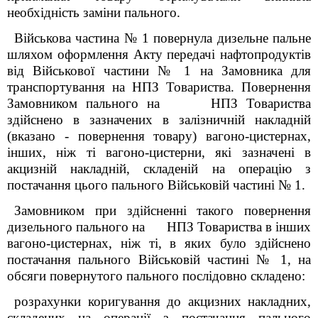
необхідність заміни пального.
Військова частина № 1 повернула дизельне пальне
шляхом оформлення Акту передачі нафтопродуктів
від Військової частини № 1 на Замовника для
транспортування на НПЗ Товариства. Повернення
Замовником пального на НПЗ Товариства
здійснено в зазначених в залізничній накладній
(вказано - повернення товару) вагоно-цистернах,
інших, ніж ті вагоно-цистерни, які зазначені в
акцизній накладній, складеній на операцію з
постачання цього пального Військовій частині № 1.
Замовником при здійсненні такого повернення
дизельного пального на НПЗ Товариства в інших
вагоно-цистернах, ніж ті, в яких було здійснено
постачання пального Військовій частині № 1, на
обсяги повернутого пального послідовно складено:
розрахунки коригування до акцизних накладних,
складених на операції з постачання пального