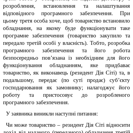
розроблення, встановлення та налаштування
відповідного програмного забезпечення. При
цьому третя особа хоче, щоб товариство встановило
обладнання, на якому буде функціонувати таке
програмне забезпечення (товариство закупило та
передало третій особі у власність). Тобто, розробка
програмного забезпечення та його робота
безпосередньо пов’язана із необхідним для його
функціонування обладнанням, яке придбаває
товариство, як виконавець (резидент Дія Сіті) та, в
подальшому, передає (по суті продає) суб’єкту
господарювання як замовнику; налагоджує його
роботу та пристосовує до розробленого
програмного забезпечення.
У заявника виникли наступні питання:
Чи може товариство – резидент Дія Сіті відносити
дохід від наданого (переданого) обладнання третій