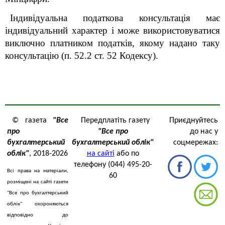
Індивідуальна податкова консультація має
індивідуальний характер і може використовуватися
виключно платником податків, якому надано таку
консультацію (п. 52.2 ст. 52 Кодексу).
© газета
"Все
Передплатіть газету
Приєднуйтесь
про
"Все про
до нас у
бухгалтерський
бухгалтерський облік"
соцмережах:
облік"
, 2018-2026
на сайті
або по
телефону (044) 495-20-
Всі права на матеріали,
60
розміщені на сайті газети
"Все про бухгалтерський
облік" охороняються
відповідно до