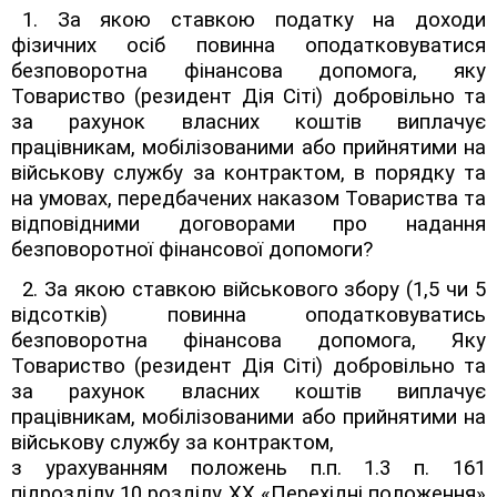
1. За якою ставкою податку на доходи
фізичних осіб повинна оподатковуватися
безповоротна фінансова допомога, яку
Товариство (резидент Дія Сіті) добровільно та
за рахунок власних коштів виплачує
працівникам,
мобілізованими або прийнятими на
військову службу за контрактом, в порядку та
на умовах, передбачених наказом Товариства та
відповідними договорами про надання
безповоротної фінансової допомоги?
2. За якою ставкою військового збору (1,5 чи 5
відсотків) повинна оподатковуватись
безповоротна фінансова допомога, Яку
Товариство (резидент Дія Сіті) добровільно та
за рахунок власних коштів виплачує
працівникам,
мобілізованими або прийнятими на
військову службу за контрактом,
з урахуванням положень п.п. 1.3 п. 16
1
підрозділу 10 розділу ХХ «Перехідні положення»