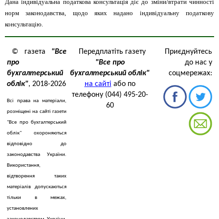
Дана індивідуальна податкова консультація діє до зміни/втрати чинності
норм законодавства, щодо яких надано індивідуальну податкову
консультацію.
© газета
"Все
Передплатіть газету
Приєднуйтесь
про
"Все про
до нас у
бухгалтерський
бухгалтерський облік"
соцмережах:
облік"
, 2018-2026
на сайті
або по
телефону (044) 495-20-
Всі права на матеріали,
60
розміщені на сайті газети
"Все про бухгалтерський
облік" охороняються
відповідно до
законодавства України.
Використання,
відтворення таких
матеріалів допускаються
тільки в межах,
установлених