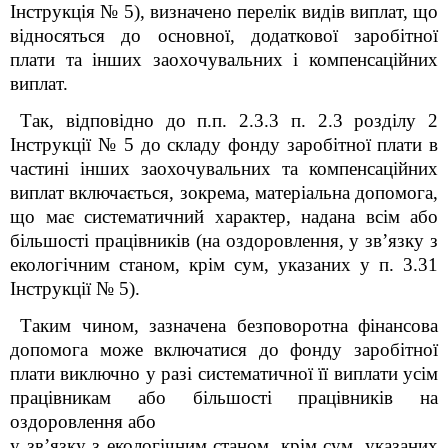
Інструкція № 5), визначено перелік видів виплат, що
відносяться до основної, додаткової заробітної
плати та інших заохочувальних і компенсаційних
виплат.
Так, відповідно до п.п. 2.3.3 п. 2.3 розділу 2
Інструкції № 5 до складу фонду заробітної плати в
частині інших заохочувальних та компенсаційних
виплат включається, зокрема, матеріальна допомога,
що має систематичний характер, надана всім або
більшості працівників (на оздоровлення, у зв’язку з
екологічним станом, крім сум, указаних у п. 3.31
Інструкції № 5).
Таким чином, зазначена безповоротна фінансова
допомога може включатися до фонду заробітної
плати виключно у разі систематичної її виплати усім
працівникам або більшості працівників на
оздоровлення або
у зв’язку з екологічним станом, крім сум, указаних