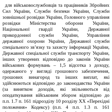
для військовослужбовців та працівників Збройних
Сил України, Служби безпеки України, Служби
зовнішньої розвідки України, Головного управління
розвідки Міністерства оборони України,
Національної гвардії України, Державної
прикордонної служби України, Управління
державної охорони України, Державної служби
спеціального зв’язку та захисту інформації України,
Державної спеціальної служби транспорту України,
інших утворених відповідно до законів України
військових формувань – 1,5 відсотка
з доходу,
одержаного у вигляді грошового забезпечення,
грошових винагород та інших виплат, які
здійснюються відповідно до законодавства України
(за винятком доходів, які звільняються від
оподаткування військовим збором відповідно до
п.п. 1.7
п. 16
1
підрозділу 10 розділу XX «Перехідні
положення»
Кодексу)
(п.п. 4 п.п. 1.3 п. 16
1