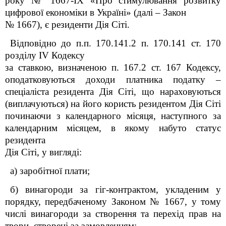
року № 1667-ІХ «Про стимулювання розвитку
цифрової економіки в Україні» (далі – Закон
№ 1667)
, є резиденти Дія Сіті.
Відповідно до п.п. 170.14
1
.2 п. 170.14
1
ст. 170
розділу IV Кодексу
за ставкою, визначеною п. 167.2 ст. 167 Кодексу,
оподатковуються доходи платника податку –
спеціаліста
резидента Дія Сіті, що нараховуються
(виплачуються) на його користь резидентом Дія Сіті
починаючи з календарного місяця, наступного за
календарним місяцем, в якому набуто статус
резидента
Дія Сіті, у вигляді:
а) заробітної плати;
б) винагороди за гіг-контрактом, укладеним у
порядку, передбаченому Законом № 1667, у тому
числі винагороди за створення та перехід прав на
твори, створені за замовленням;