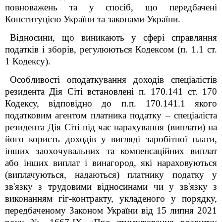
повноважень та у спосіб, що передбачені
Конституцією України та законами України.
Відносини, що виникають у сфері справляння
податків і зборів, регулюються Кодексом (п. 1.1 ст.
1 Кодексу).
Особливості оподаткування доходів спеціалістів
резидента Дія Сіті встановлені п. 170.14
1
ст. 170
Кодексу, відповідно до п.п. 170.14
1
.1 якого
податковим агентом платника податку – спеціаліста
резидента Дія Сіті під час нарахування (виплати) на
його користь доходів у вигляді заробітної плати,
інших заохочувальних та компенсаційних виплат
або інших виплат і винагород, які нараховуються
(виплачуються, надаються) платнику податку у
зв'язку з трудовими відносинами чи у зв'язку з
виконанням гіг-контракту, укладеного у порядку,
передбаченому
Законом
України від 15 липня 2021