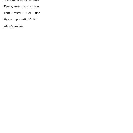
законодавством України.
При цьому посилання на
сайт газети "Все про
бухгалтерський облік" є
обов'язковим.