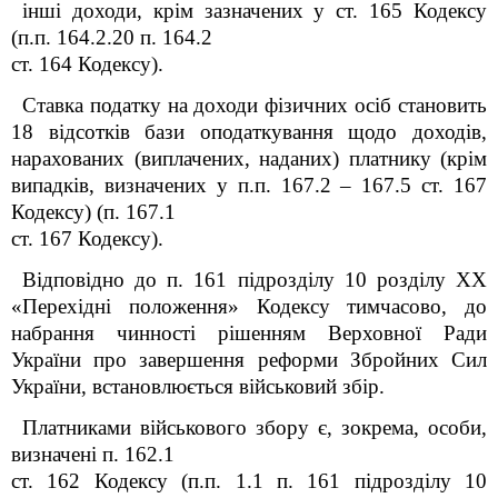
інші доходи, крім зазначених у ст. 165 Кодексу
(п.п. 164.2.20 п. 164.2
ст. 164 Кодексу).
Ставка податку на доходи фізичних осіб становить
18 відсотків бази оподаткування щодо доходів,
нарахованих (виплачених, наданих) платнику (крім
випадків, визначених у п.п. 167.2 – 167.5 ст. 167
Кодексу) (п. 167.1
ст. 167 Кодексу).
Відповідно до п. 16
1
підрозділу 10 розділу ХХ
«Перехідні положення»
Кодексу
тимчасово, до
набрання чинності рішенням Верховної Ради
України про завершення реформи Збройних Сил
України, встановлюється військовий збір.
Платниками військового збору є, зокрема, особи,
визначені п. 162.1
ст. 162 Кодексу (п.п. 1.1 п. 16
1
підрозділу 10