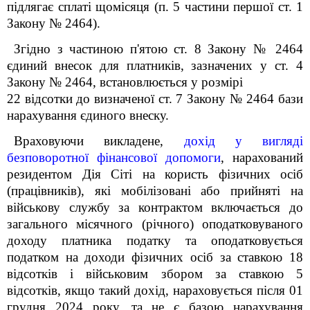
підлягає сплаті щомісяця (п. 5 частини першої ст. 1
Закону № 2464).
Згідно з частиною п'ятою ст. 8 Закону № 2464
єдиний внесок для платників, зазначених у ст. 4
Закону № 2464, встановлюється у розмірі
22 відсотки до визначеної ст. 7 Закону № 2464 бази
нарахування єдиного внеску.
Враховуючи викладене,
дохід у вигляді
безповоротної фінансової допомоги
, нарахований
резидентом Дія Сіті на користь фізичних осіб
(працівників), які мобілізовані
або прийняті на
військову службу за контрактом
включається до
загального місячного (річного) оподатковуваного
доходу платника податку та оподатковується
податком на доходи фізичних осіб за ставкою 18
відсотків і військовим збором за ставкою 5
відсотків, якщо такий дохід, нараховується після 01
грудня 2024 року,
та не є базою нарахування