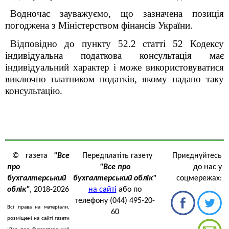
Водночас зауважуємо, що зазначена позиція
погоджена з Міністерством фінансів України.
Відповідно до пункту 52.2 статті 52 Кодексу
індивідуальна податкова консультація має
індивідуальний характер і може використовуватися
виключно платником податків, якому надано таку
консультацію
.
© газета
"Все
Передплатіть газету
Приєднуйтесь
про
"Все про
до нас у
бухгалтерський
бухгалтерський облік"
соцмережах:
облік"
, 2018-2026
на сайті
або по
телефону (044) 495-20-
Всі права на матеріали,
60
розміщені на сайті газети