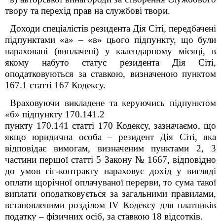
твору та перехід прав на службові твори.
Доходи спеціалістів резидента Дія Сіті, передбачені
підпунктами «а» – «в» цього підпункту, що були
нараховані (виплачені) у календарному місяці, в
якому набуто статус резидента Дія Сіті,
оподатковуються за ставкою, визначеною пунктом
167.1 статті 167 Кодексу.
Враховуючи викладене та керуючись підпунктом
«б» підпункту 170.14
1
.2
пункту 170.14
1
статті 170 Кодексу, зазначаємо, що
якщо юридична особа – резидент Дія Сіті, яка
відповідає вимогам, визначеним пунктами 2, 3
частини першої статті 5 Закону № 1667, відповідно
до умов гіг-контракту нараховує дохід у вигляді
оплати щорічної оплачуваної перерви, то сума такої
виплати оподатковується за загальними правилами,
встановленими розділом IV Кодексу для платників
податку – фізичних осіб, за ставкою 18 відсотків.