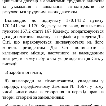
цивільний договір з елементами трудових відносин
та укладання і виконання гіг-контрактів не
регулюється трудовим законодавством.
Відповідно до підпункту 170.14
1
.2 пункту
170.14
1
статті 170 Кодексу з
а ставкою, визначеною
пунктом 167.2 статті 167 Кодексу, оподатковуються
доходи платника податку – спеціаліста резидента Дія
Сіті, що нараховуються (виплачуються) на його
користь резидентом Дія Сіті
починаючи з
календарного місяця, наступного за календарним
місяцем, в якому
набуто статус резидента Дія Сіті, у
вигляді:
а) заробітної плати;
б) винагороди за гіг-контрактом, укладеним у
порядку, передбаченому
Законом №
1667
, у тому
числі винагороди за створення та перехід прав на
твори, створені за замовленням;
в) авторської винагороди за створення службового