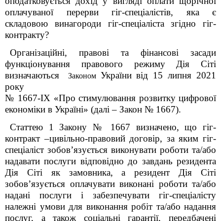
оподатковується дохід у вигляді оплати щорічної
оплачуваної перерви гіг-спеціалістів, яка є
складовою винагороди гіг-спеціаліста згідно гіг-
контракту?
Організаційні, правові та фінансові засади
функціонування правового режиму Дія Сіті
визначаються
України від 15 липня 2021
Законом
року
№ 1667-IX «Про стимулювання розвитку цифрової
економіки в Україні» (далі – Закон № 1667).
Статтею 1 Закону № 1667 визначено, що гіг-
контракт –цивільно-правовий договір, за яким гіг-
спеціаліст зобов’язується виконувати роботи та/або
надавати послуги відповідно до завдань резидента
Дія Сіті як замовника, а резидент Дія Сіті
зобов’язується оплачувати виконані роботи та/або
надані послуги і забезпечувати гіг-спеціалісту
належні умови для виконання робіт та/або надання
послуг, а також соціальні гарантії, передбачені