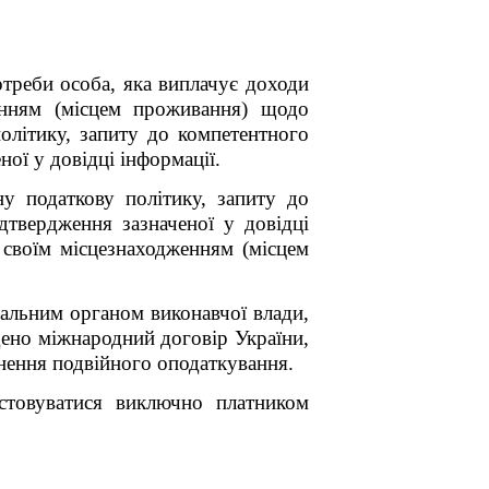
отреби особа, яка виплачує доходи
енням (місцем проживання) щодо
олітику, запиту до компетентного
ної у довідці інформації.
у податкову політику, запиту до
дтвердження зазначеної у довідці
своїм місцезнаходженням (місцем
ральним органом виконавчої влади,
дено міжнародний договір України,
нення подвійного оподаткування.
истовуватися виключно платником