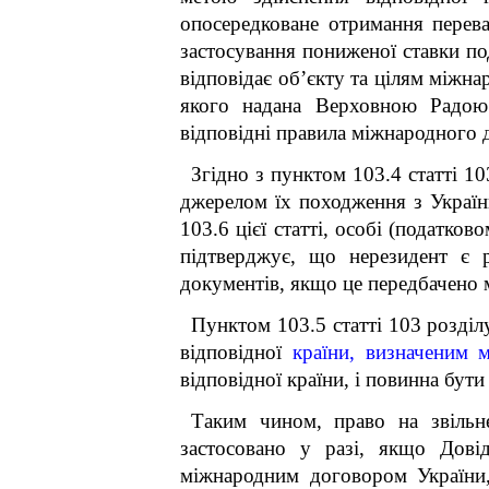
опосередковане отримання перева
застосування пониженої ставки по
відповідає об’єкту та цілям міжн
якого надана Верховною Радою 
відповідні правила міжнародного 
Згідно з пунктом 103.4 статті 10
джерелом їх походження з Україн
103.6 цієї статті, особі (податков
підтверджує, що нерезидент є 
документів, якщо це передбачено
Пунктом 103.5 статті 103 розді
відповідної
країни, визначеним 
відповідної країни, і повинна бут
Таким чином, право на
звіль
застосовано у разі, якщо Дові
міжнародним договором України,