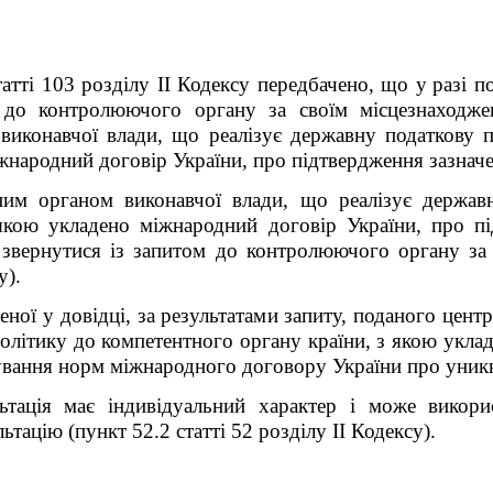
атті 103 розділу II Кодексу передбачено, що у
разі п
я до контролюючого органу за своїм місцезнаходж
виконавчої влади, що реалізує державну податкову п
жнародний договір України, про підтвердження зазначе
ним органом виконавчої влади, що реалізує державн
якою укладено міжнародний договір України, про пі
звернутися із запитом до контролюючого органу за 
у).
еної у довідці, за результатами запиту, поданого цент
олітику до компетентного органу країни, з якою укла
сування норм міжнародного договору України про уник
льтація має індивідуальний характер і може викор
ьтацію (пункт 52.2 статті 52 розділу II Кодексу)
.