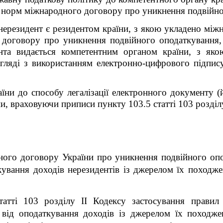
я норм міжнародного договору про уникнення подвійн
нерезидент є резидентом країни, з якою укладено між
 договору про уникнення подвійного оподаткування,
ента видається компетентним органом країни, з як
гляді з використанням електронно-цифрового підпис
ни до способу легалізації електронного документу (й
и, враховуючи приписи пункту 103.5 статті 103 розді
ного договору України про уникнення подвійного оп
кування доходів нерезидентів із джерелом їх походже
татті 103 розділу II Кодексу застосування правил
 від оподаткування доходів із джерелом їх походже