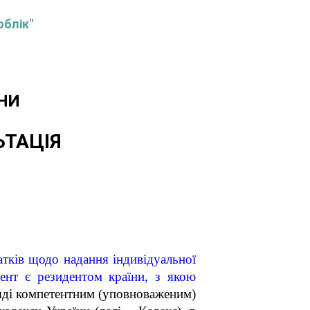
облік"
НИ
ЬТАЦІЯ
атків
щодо надання індивідуальної
дент є резидентом країни, з якою
яді компетентним (уповноваженим)