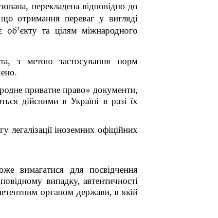
зована, перекладена відповідно до
 що отримання переваг у вигляді
ає об’єкту та цілям
міжнародного
нта, з метою застосування норм
ено.
родне приватне право» документи,
ься дійсними в Україні в разі їх
у легалізації іноземних офіційних
оже вимагатися для посвідчення
ідповідному випадку, автентичності
петентним органом держави, в якій