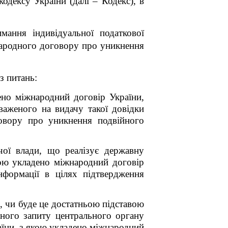
одексу України (далі – Кодекс),
в
мання індивідуальної податкової
жнародного договору про уникнення
з питань:
ено міжнародний договір України,
аженого на видачу такої довідки
говору про уникнення подвійного
чої влади, що реалізує державну
кою укладено міжнародний договір
нформації в цілях підтвердження
і, чи буде це достатньою підставою
даного запиту центрального органу
аїни, з якою укладено міжнародний