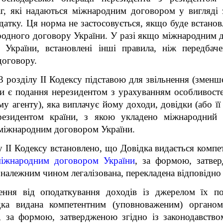
г, які надаються міжнародним договором у вигляді 
датку. Ця норма не застосовується, якщо буде встано
ародного договору України. У разі якщо міжнародним д
України, встановлені інші правила, ніж передбаче
договору.
3 розділу II Кодексу підставою для звільнення (зменш
и є подання нерезидентом з урахуванням особливосте
ому агенту), яка виплачує йому доходи, довідки (або її 
резидентом країни, з якою укладено міжнародний 
 міжнародним договором України.
лу II Кодексу встановлено, що Довідка видається ком
міжнародним договором України
, за формою, затвер
и належним чином легалізована, перекладена відповідно
нення від оподаткування доходів із джерелом їх п
дка видана компетентним (уповноваженим) органом 
 за формою, затвердженою згідно із законодавством