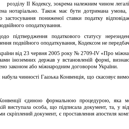
озділу II Кодексу
, зокрема належним чином легалі
чена нотаріально. Також має бути
дотримана умова,
бо застосування пониженої ставки податку відповід
подвійного оподаткування.
одо підтвердження податкового статусу нерезиде
ення подвійного оподаткування, Кодексом не передбач
України від 23 червня 2005 року № 2709-
IV
«Про міжна
ми іноземних держав у встановленій формі, визнают
ачено законом або міжнародним договором України.
 набула чинності Гаазька Конвенція, що скасовує вимог
 Конвенції єдиною формальною процедурою, яка м
якій виступала особа, що підписала документ, та, у в
ми скріплений документ, є проставлення апостиля ком