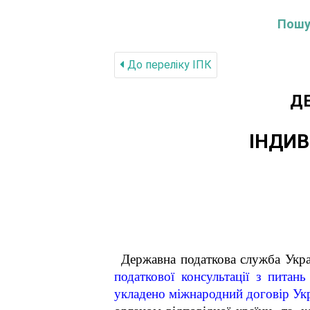
Пошук
До переліку IПК
Д
ІНДИВ
Державна податкова служба Укра
податкової консультації з питан
укладено міжнародний договір Укра