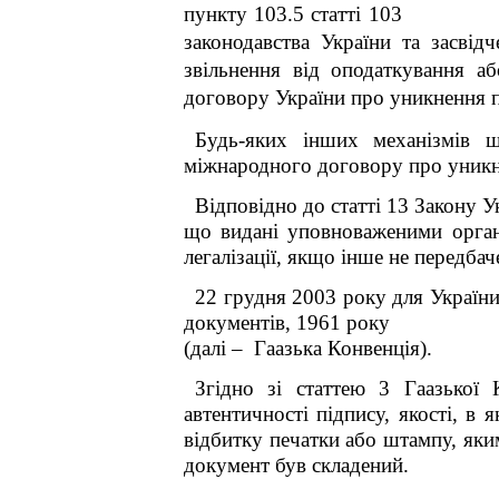
пункту 103.5 статті 103 р
законодавства України та засвід
звільнення від оподаткування а
договору України про уникнення 
Будь-яких інших механізмів щ
міжнародного договору про уникн
Відповідно до статті 13 Закону 
що видані уповноваженими органа
легалізації, якщо інше не передб
22 грудня 2003 року для України
документів, 1961 року
(далі – Гаазька Конвенція).
Згідно зі статтею 3 Гаазької
автентичності підпису, якості, в 
відбитку печатки або штампу, яки
документ був складений.