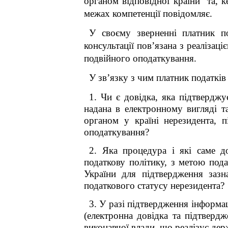
органом відповідної країни та, к
межах компетенції п
овідомляє.
У своєму зверненні платник по
консультації пов’язана з реаліза
подвійного оподаткування.
У зв’язку з чим платник податків
1. Чи є довідка, яка підтвердж
надана в електронному вигляді 
органом у країні нерезидента, 
оподаткування?
2. Яка процедура і які саме д
податкову політику, з метою под
України для підтвердження зазн
податкового статусу нерезидента?
3. У разі підтвердження інформац
(електронна довідка та підтвердж
виконавчої влади, що реалізує де