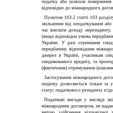
податку або шляхом повернення 
відповідно до міжнародного догов
Пунктом 103.2 статті 103 розділ
звільнення від оподаткування аб
час виплати доходу нерезиденту,
(якщо відповідна умова передбаче
України. У разі отримання синд
передбачену відповідним міжнаро
джерел в Україні, учасникам си
синдикованого кредиту, та пропо
(фактичним) отримувачем (власнико
Застосування міжнародного догов
податку дозволяється тільки за 
статус податкового резидента згідн
Податкові вигоди у вигляді зв
міжнародним договором, не надаю
метою здійснення відповідної 