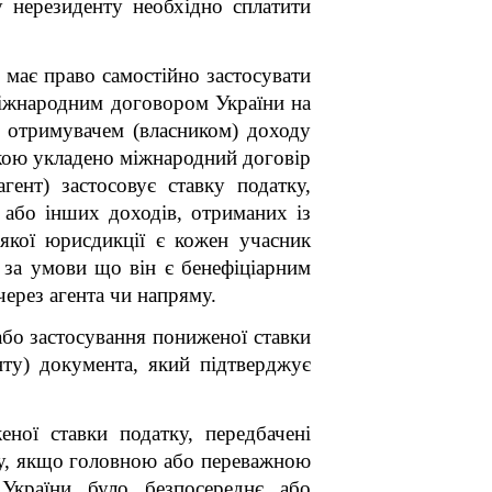
 нерезиденту необхідно сплатити
 має право самостійно застосувати
міжнародним договором України на
) отримувачем (власником) доходу
якою укладено міжнародний договір
ент) застосовує ставку податку,
 або інших доходів, отриманих із
якої юрисдикції є кожен учасник
 за умови що він є бенефіціарним
через агента чи напряму.
або застосування пониженої ставки
нту) документа, який підтверджує
еної ставки податку, передбачені
ку, якщо головною або переважною
 України було безпосереднє або