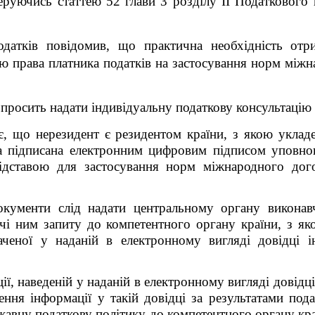
еруючись статтею 52 глави 3 розділу ІІ Податкового к
датків повідомив, що практична необхідність отри
цією права платника податків на застосування норм мі
 просить надати індивідуальну податкову консультацію 
ує, що нерезидент є резидентом країни, з якою уклад
та підписана електронним цифровим підписом уповнов
підставою для застосування норм міжнародного до
окументи слід надати центральному органу виконав
ачі ним запиту до компетентного органу країни, з я
аченої у наданій в електронному вигляді довідці і
ії, наведеній у наданій в електронному вигляді довідц
ення інформації у такій довідці за результатами по
ржавну податкову політику до компетентного органу кр