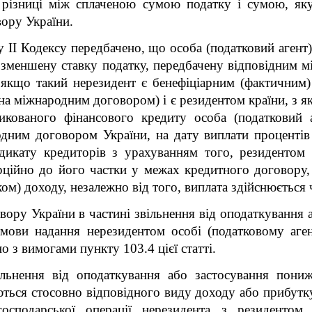
різниці між сплаченою сумою податку і сумою, яку
ору України.
у II Кодексу передбачено, що особа (податковий агент)
о зменшену ставку податку, передбачену відповідним 
 якщо такий нерезидент є бенефіціарним (фактичним
на міжнародним договором) і є резидентом країни, з 
икованого фінансового кредиту особа (податковий аг
дним договором України, на дату виплати процентів
ндикату кредиторів з урахуванням того, резидентом 
рційно до його частки у межах кредитного договору,
м) доходу, незалежно від того, виплата здійснюється 
ору України в частині звільнення від оподаткування 
умови надання нерезидентом особі (податковому аге
о з вимогами пункту 103.4 цієї статті.
ільнення від оподаткування або застосування пониж
ться стосовно відповідного виду доходу або прибут
господарської операції нерезидента з резидентом