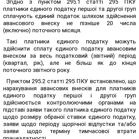
Згідно з пунктом 295.1 статті 295 ПКУ
платники єдиного податку першої та другої груп
сплачують єдиний податок шляхом здійснення
авансового внеску не пізніше 20 числа
(включно) поточного місяця.
Такі платники єдиного податку можуть
здійснити сплату єдиного податку авансовим
внеском за весь податковий (звітний) період
(квартал, рік), але не більш як до кінця
поточного звітного року.
Пунктом 295.2 статті 295 ПКУ встановлено, що
нарахування авансових внесків для платників
єдиного податку першої і другої груп
здійснюється контролюючими органами на
підставі заяви такого платника єдиного податку
щодо розміру обраної ставки єдиного податку,
заяви щодо періоду щорічної відпустки та/або
заяви щодо терміну тимчасової втрати
працездатності.