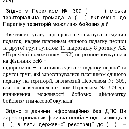
309).
Згідно з Переліком № 309
( )
міська
територіальна громада
з
( )
включена до
Переліку територій можливих бойових дій.
Звертаємо увагу, що право не сплачувати єдиний
податок, надане платникам єдиного податку першої
та другої груп пунктом 11 підрозділу 8 розділу XX
«Перехідні положення» ПКУ, не розповсюджується
на фізичних осіб
–
підприємців
–
платників єдиного податку першої та
другої груп, які зареєструвалися платником єдиного
податку на території, визначеній Переліком № 309,
вже після встановлених цим Переліком № 309 дат
виникнення можливості бойових дій/початку
бойових/ тимчасової окупації.
Згідно з даними інформаційних баз ДПС Ви
зареєстровані як фізична особа
–
підприємець з
( )
, з дати державної реєстрації до
( )
–