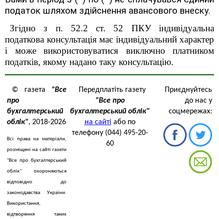
податок шляхом здійснення авансового внеску.
Згідно з п. 52.2 ст. 52 ПКУ індивідуальна
податкова консультація має індивідуальний характер
і може використовуватися виключно платником
податків, якому надано таку консультацію.
© газета
"Все
Передплатіть газету
Приєднуйтесь
про
"Все про
до нас у
бухгалтерський
бухгалтерський облік"
соцмережах:
облік"
, 2018-2026
на сайті
або по
телефону (044) 495-20-
Всі права на матеріали,
60
розміщені на сайті газети
"Все про бухгалтерський
облік" охороняються
відповідно до
законодавства України.
Використання,
відтворення таких