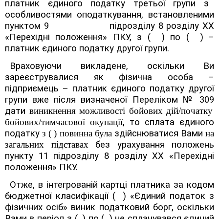
платник єдиного податку третьої групи з
особливостями оподаткування, встановленими
пунктом 9
підрозділу 8 розділу XX
«Перехідні положення» ПКУ, з
( )
по
( )
–
платник єдиного податку другої групи.
Враховуючи викладене, оскільки Ви
зареєструвалися як фізична особа –
підприємець – платник єдиного податку другої
групи вже після визначеної Переліком
№ 309
дати
виникнення можливості бойових дій/початку
бойових/тимчасової окупації
, то сплата єдиного
податку
з ( ) повинна була
здійснюватися Вами
на
загальних підставах
без урахування положень
пункту 11 підрозділу 8 розділу XX «Перехідні
положення» ПКУ.
Отже, в інтегрованій картці платника за кодом
бюджетної класифікації
( )
«Єдиний податок з
фізичних осіб» виник податковий борг, оскільки
Вами в період з
( )
по
( )
не сплачувався єдиний