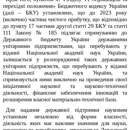
перехідні положення» Бюджетного кодексу України
(далі – БКУ) установлено, що до 2023 року
(включно) частина чистого прибутку, що відповідно
до пункту 17 частини другої статті 29 БКУ та статті
11
1
Закону № 185 підлягає спрямуванню до
Державного бюджету України державними
унітарними підприємствами, що перебувають у
віданні Національної академії наук України,
залишається у розпорядженні таких державних
унітарних підприємств, що перебувають у віданні
Національної академії наук України, та
спрямовується ними виключно на проведення своєї
ініціативної наукової та науково-технічної
діяльності, фінансове забезпечення інновацій та
розширення власної матеріально-технічної бази.
Для надання державної підтримки науковим
установам незалежно від форми власності,
діяльність яких має важливе значення для науки,
економіки та виробництва, створюється Державний