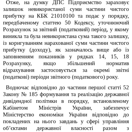
Отже, на думку ДПС
Підприємство
зараховує
залишок
невикористаної суми
частини чистого
прибутку на
КБК
21010100 та подає у порядку,
передбаченому статтею 50 Кодексу, уточнюючий
Розрахунок за звітний (податковий) період, у якому
виникла та була невикористана сума такого залишку,
із коригуванням нарахованої суми частини чистого
прибутку (доходу), як зазначалось вище або із
заповненням показників у рядках 14, 15, 18
Розрахунку, якщо збільшений норматив
відрахування застосовується за окремі звітні
(податкові) періоди звітного (податкового) року.
Водночас відповідно до частини першої статті 5
2
Закону
№ 185
формування та реалізацію державної
дивідендної політики в порядку, встановленому
Кабінетом Міністрів України, забезпечує
Міністерство економіки України відповідно до
покладених на нього завдань у сфері управління
об’єктами державної власності разом з