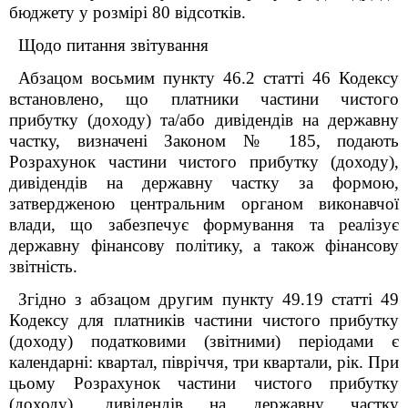
бюджету у розмірі 80 відсотків.
Щодо питання звітування
Абзацом восьмим
пункту
46.2 статті 46 Кодексу
встановлено, що п
латники частини чистого
прибутку (доходу) та/або дивідендів на державну
частку, визначені Законом № 185, подають
Розрахунок частини чистого прибутку (доходу),
дивідендів на державну частку за формою,
затвердженою центральним органом виконавчої
влади, що забезпечує формування та реалізує
державну фінансову політику, а також фінансову
звітність.
Згідно з абзацом другим пункту 49.19 статті 49
Кодексу для платників частини чистого прибутку
(доходу) податковими (звітними) періодами є
календарні: квартал, півріччя, три квартали, рік. При
цьому Розрахунок частини чистого прибутку
(доходу), дивідендів на державну частку