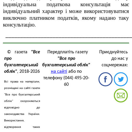
індивідуальна податкова консультація має
індивідуальний характер і може використовуватися
виключно платником податків, якому надано таку
консультацію.
__________________________________________
© газета
"Все
Передплатіть газету
Приєднуйтесь
про
"Все про
до нас у
бухгалтерський
бухгалтерський облік"
соцмережах:
облік"
, 2018-2026
на сайті
або по
телефону (044) 495-20-
Всі права на матеріали,
60
розміщені на сайті газети
"Все про бухгалтерський
облік" охороняються
відповідно до
законодавства України.
Використання,
відтворення таких