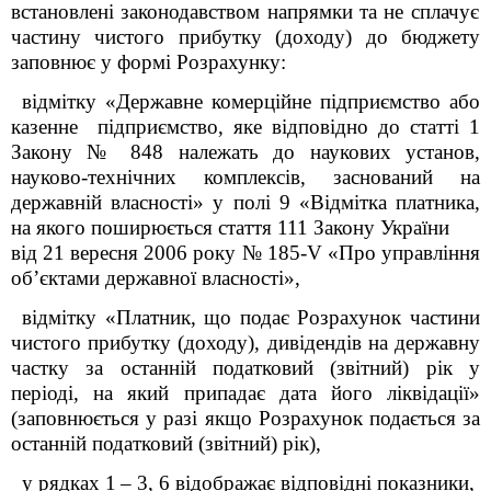
встановлені законодавством напрямки та
не сплачує
частину чистого прибутку (доходу) до бюджету
заповнює у формі Розрахунку:
відмітку «Державне комерційне підприємство або
казенне підприємство, яке відповідно до статті 1
Закону № 848 належать до наукових установ,
науково-технічних комплексів, заснований на
державній власності» у полі 9 «Відмітка платника,
на якого поширюється стаття 11
1
Закону України
від 21 вересня 2006 року № 185-V «Про управління
об’єктами державної власності»,
відмітку «
Платник, що подає Розрахунок частини
чистого прибутку (доходу), дивідендів на державну
частку за останній податковий (звітний) рік у
періоді, на який припадає дата його ліквідації
»
(заповнюється у разі якщо Розрахунок подається
за
останній податковий (звітний) рік),
у рядках 1
– 3, 6 відображає відповідні показники,