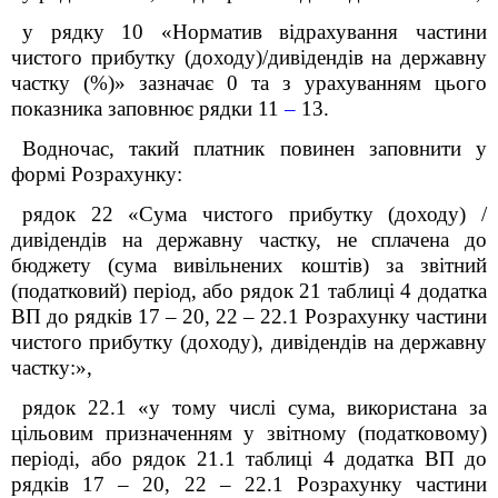
у рядку 10 «Норматив відрахування частини
чистого прибутку (доходу)/дивідендів на державну
частку (%)» зазначає 0 та з урахуванням цього
показника заповнює рядки
11
–
13
.
Водночас, такий платник повинен заповнити у
формі Розрахунку:
рядок 22 «
Сума чистого прибутку (доходу) /
дивідендів на державну частку, не сплачена до
бюджету (сума вивільнених коштів) за звітний
(податковий) період, або рядок 21 таблиці 4 додатка
ВП
до рядків 17 – 20, 22 – 22.1 Розрахунку частини
чистого прибутку (доходу), дивідендів на державну
частку:
»,
рядок 22.1 «
у тому числі сума, використана за
цільовим призначенням у звітному (податковому)
періоді, або рядок 21.1 таблиці 4 додатка ВП
до
рядків 17 – 20, 22 – 22.1 Розрахунку частини