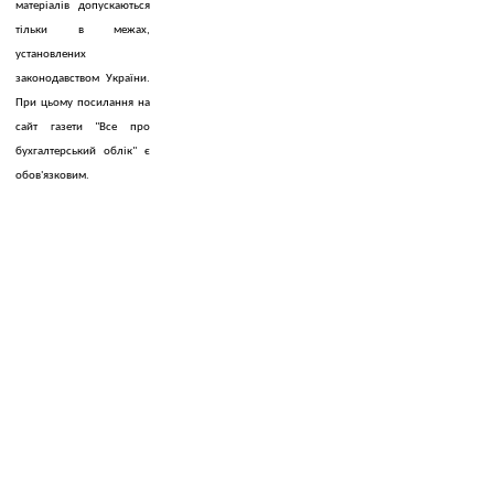
матеріалів допускаються
тільки в межах,
установлених
законодавством України.
При цьому посилання на
сайт газети "Все про
бухгалтерський облік" є
обов'язковим.