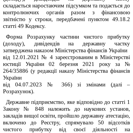
складається наростаючим підсумком та подається до
контролюючих органів разом з фінансовою
звітністю у строки, передбачені пунктом 49.18.2
статті 49 Кодексу.
Форма
Розрахунку частини чистого прибутку
(доходу), дивідендів на державну частку
затверджена наказом Міністерства фінансів України
від 12.01.2021 № 4 зареєстрованим в Міністерстві
юстиції України 02 березня 2021 року за №
264/35886 (у редакції наказу Міністерства фінансів
України
від 04.07.2023 № 366) зі змінами (далі –
Розрахунок).
Державне підприємство
, яке відповідно
до статті 1
Закону № 848 належить до наукових установ,
закладів вищої освіти,
пройшло державну атестацію,
включено до Реєстру,
спрямувало 50 відсотків
чистого прибутку від своєї діяльності на