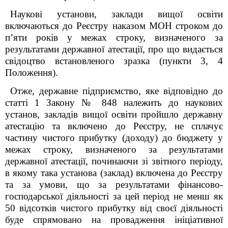
Наукові установи, заклади вищої освіти
включаються до Реєстру наказом МОН строком до
п’яти років у межах строку, визначеного за
результатами державної атестації, про що видається
свідоцтво встановленого зразка (пункти 3, 4
Положення).
Отже, державне підприємство
, яке відповідно
до
статті 1 Закону № 848 належить до наукових
установ,
закладів вищої освіти
пройшло державну
атестацію та включено до Реєстру,
не сплачує
частину чистого прибутку (доходу) до бюджету у
межах строку, визначеного за результатами
державної атестації, починаючи зі звітного періоду,
в якому така установа (заклад) включена до Реєстру
та за умови, що
за результатами фінансово-
господарської діяльності за цей період не менш як
50 відсотків чистого прибутку від своєї діяльності
буде спрямовано на провадження ініціативної