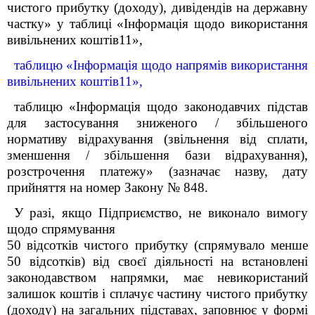
чистого прибутку (доходу), дивідендів на державну
частку
» у таблиці «Інформація щодо використання
вивільнених коштів
11
»,
таблицю «Інформація щодо напрямів використання
вивільнених коштів
11
»,
таблицю «Інформація щодо законодавчих підстав
для застосування зниженого / збільшеного
нормативу відрахування (звільнення від сплати,
зменшення / збільшення бази відрахування),
розстрочення платежу» (зазначає назву, дату
прийняття на номер Закону
№ 848
.
У разі, якщо Підприємство, не виконало вимогу
щодо
спрямування
50 відсотків чистого прибутку (спрямувало менше
50 відсотків) від своєї діяльності на встановлені
законодавством напрямки, має невикористаний
залишок коштів і сплачує частину чистого прибутку
(доходу) на загальних підставах,
заповнює у формі