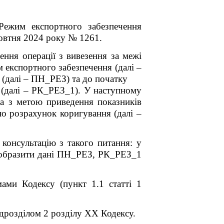
Режим експортного забезпечення
жовтня 2024 року № 1261.
ння операції з вивезення за межі
 експортного забезпечення (далі –
 (далі – ПН_РЕЗ) та
до початку
ї (далі – РК_РЕЗ_1). У наступному
а з метою приведення показників
но розрахунок коригування (далі –
консультацію з такого питання: у
відобразити дані ПН_РЕЗ, РК_РЕЗ_1
ами Кодексу (пункт 1.1 статті 1
ідрозділом 2 розділу XX Кодексу.