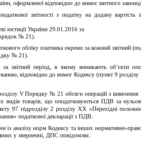
їни, оформленої відповідно до вимог митного законод
одаткової звітності з податку на додану вартість 
ві юстиції України 29.01.2016 за
Порядок № 21).
аткового обліку платника окремо за кожний звітний (п
ядку № 21).
 за звітний період, в якому виникають об’єкти опо
уванню, відповідно до вимог Кодексу (пункт 9 розділу 
 розділу
V
Порядку № 21
обсяги операцій з вивезення 
х видів товарів, що оподатковуються ПДВ за нульов
нкту 97 підрозділу 2 розділу XX «Перехідні положе
зання» податкової декларації з ПДВ
.
и із аналізу норм Кодексу та інших нормативно-право
явних у зверненні, ДПС повідомляє.