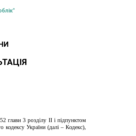
облік"
НИ
ЬТАЦІЯ
2 глави 3 розділу ІІ і підпунктом
 кодексу України (далі – Кодекс),