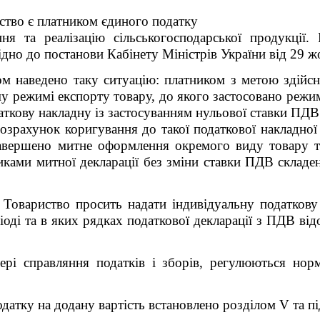
иство є платником єдиного податку
я та реалізацію сільськогосподарської продукції.
ідно до постанови Кабінету Міністрів України від 29 
м наведено таку ситуацію: платником з метою здійсне
у режимі експорту товару, до якого застосовано режим
аткову накладну із застосуванням нульової ставки ПДВ
озрахунок коригування до такої податкової накладно
 завершено митне оформлення окремого виду товару т
иками митної декларації без зміни ставки ПДВ
складе
 Товариство просить надати індивідуальну податкову 
іоді та в яких рядках податкової декларації з ПДВ 
рі справляння податків і зборів, регулюються норм
датку на додану вартість встановлено розділом V та п