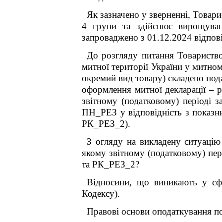
Як зазначено у зверненні, Товар
4 групи та здійснює вирощуванн
запроваджено з 01.12.2024 відпов
До розгляду питання Товариство
митної території України
у митном
окремий вид товару) складено под
оформлення митної декларації – р
звітному (податковому) періоді
ПН_РЕЗ у відповідність з показн
РК_РЕЗ_2).
З огляду на викладену ситуацію
якому звітному (податковому) пер
та РК_РЕЗ_2?
Відносини, що виникають у сфе
Кодексу).
Правові основи оподаткування по