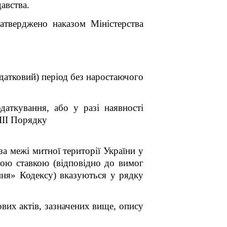
авства.
затверджено наказом Міністерства
одатковий) період без наростаючого
даткування, або у разі наявності
ІІІ Порядку
за межі митної території України у
ою ставкою (відповідно до вимог
ння» Кодексу) вказуються у рядку
вих актів, зазначених вище, опису