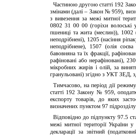
Частиною другою статті 19
2
Зако
змінами (далі – Закон № 959), виз
з вивезення за межі митної тери
0802 31 00 00 (горіхи волоські 
пшениці та жита (меслин)), 1002 
неподрібнені), 1205 (насіння ріпа
неподрібнене), 1507 (олія соєва
бавовняна та їх фракції, рафінован
рафіновані або нерафіновані), 23
мікробних жирів і олій, за винят
гранульовані) згідно з УКТ ЗЕД, 
Тимчасово, на період дії режим
статті 19
2
Закону № 959, оподатк
експорту товарів, до яких заст
визначених пунктом 97 підрозділу
Відповідно до підпункту 97.5 ст
межі митної території України у
декларації за звітний (податков