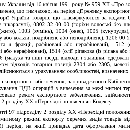
ну України від 16 квітня 1991 року № 959-ХІІ «Про зо
начено, що тимчасово, на період дії режиму експортног
торії України товарів, що класифікуються за кодами 
у шкаралупі), 0802 32 00 00 (горіхи волоські без ш
(жито), 1003 (ячмінь), 1004 (овес), 1005 (кукурудза),
ку або кользи, подрібнене або неподрібнене), 1206 00 
 та її фракції, рафіновані або нерафіновані), 1512 
і або нерафіновані), 1514 (олії ріпакова (із ріпака або 
06 (макуха та інші тверді відходи і залишки, одержан
ком відходів товарної позиції 2304 або 2305, мелені
здійснюються з урахуванням особливостей, визначених 
у експортного забезпечення, запровадженого Кабінето
ування ПДВ операцій з вивезення за межі митної тер
осовано режим експортного забезпечення, здійснюєт
 2 розділу
ХХ «Перехідні положення» Кодексу.
атті 97 підрозділу 2 розділу ХХ «Перехідні положення
 митному режимі експорту окремих видів товарів ві
ий) період, на який припадає дата оформлення митн