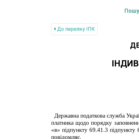
Пошук
До переліку IПК
Д
ІНДИВ
Державна податкова служба Укра
платника щодо порядку заповнення
«в» підпункту 69.41.3 підпункту 
повідомляє.