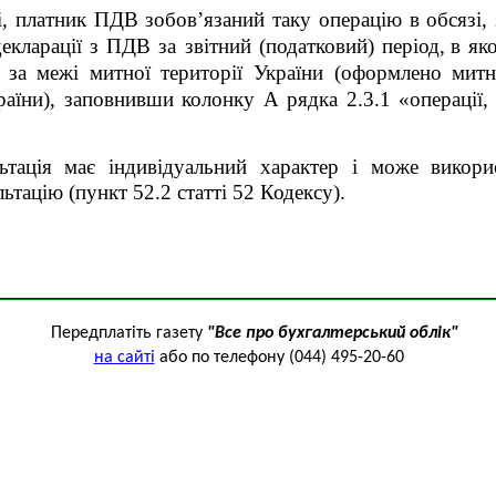
ні, платник ПДВ зобов’язаний
таку операцію в обсязі,
декларації з ПДВ за звітний (податковий) період,
в як
за межі митної території України (
оформлено митн
раїни
), заповнивши
колонку А рядка 2.3.1 «операції
льтація має індивідуальний характер і може викор
ьтацію (пункт 52.2 статті 52 Кодексу).
Передплатіть газету
"Все про бухгалтерський облік"
на сайті
або по телефону (044) 495-20-60