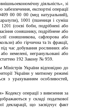
внішньоекономічну діяльність», зі
о забезпечення, експортні операції
0409 00 00 00 (мед натуральний),
каралупи), 1001 (пшениця і суміш
 1201 (соєві боби, подрібнені або
(насіння соняшнику, подрібнене або
(олії соняшникова, сафлорова або
кользи) або гірчична та їх фракції,
і під час добування рослинних або
 або немелені, негранульовані або
статтею 19
2
Закону № 959.
м Міністрів України відповідно до
иторії України у митному режимі
ься з урахуванням особливостей,
» Кодексу операції з вивезення за
дображаються у складі податкової
ої декларації, що засвідчує факт