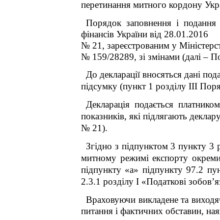
перетинання митного кордону Укра
Порядок заповнення і подання п
фінансів України від 28.01.2016
№ 21, зареєстрованим у Міністерст
№ 159/28289, зі змінами (далі – 
До декларації вносяться дані под
підсумку (пункт 1
розділу ІІІ Пор
Декларація подається платником
показників, які підлягають деклар
№ 21).
Згідно з підпунктом 3 пункту 3
митному режимі експорту окреми
підпункту «а» підпункту 97.2 пу
2.3.1
розділу I «Податкові зобов’я
Враховуючи викладене та виходяч
питання і фактичних обставин, на