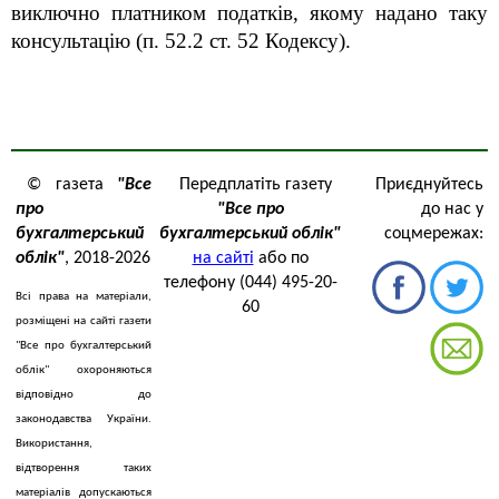
виключно платником податків, якому надано таку
консультацію (п. 52.2 ст. 52 Кодексу).
© газета
"Все
Передплатіть газету
Приєднуйтесь
про
"Все про
до нас у
бухгалтерський
бухгалтерський облік"
соцмережах:
облік"
, 2018-2026
на сайті
або по
телефону (044) 495-20-
Всі права на матеріали,
60
розміщені на сайті газети
"Все про бухгалтерський
облік" охороняються
відповідно до
законодавства України.
Використання,
відтворення таких
матеріалів допускаються