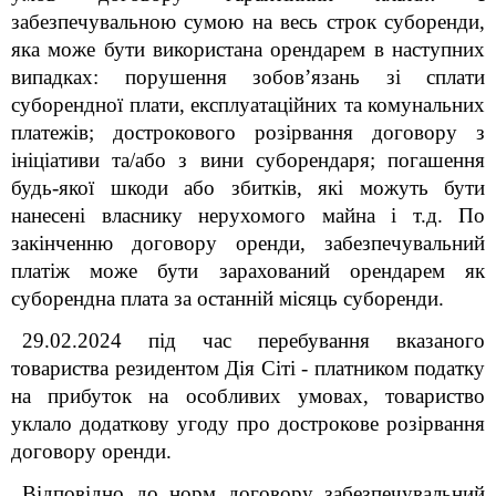
забезпечувальною сумою на весь строк суборенди,
яка може бути використана орендарем в наступних
випадках: порушення зобов’язань зі сплати
суборендної плати, експлуатаційних та комунальних
платежів; дострокового розірвання договору з
ініціативи та/або з вини суборендаря; погашення
будь-якої шкоди або збитків, які можуть бути
нанесені власнику нерухомого майна і т.д. По
закінченню договору оренди, забезпечувальний
платіж може бути зарахований орендарем як
суборендна плата за останній місяць суборенди.
29.02.2024 під час перебування вказаного
товариства резидентом Дія Сіті - платником податку
на прибуток на особливих умовах, товариство
уклало додаткову угоду про дострокове розірвання
договору оренди.
Відповідно до норм договору забезпечувальний