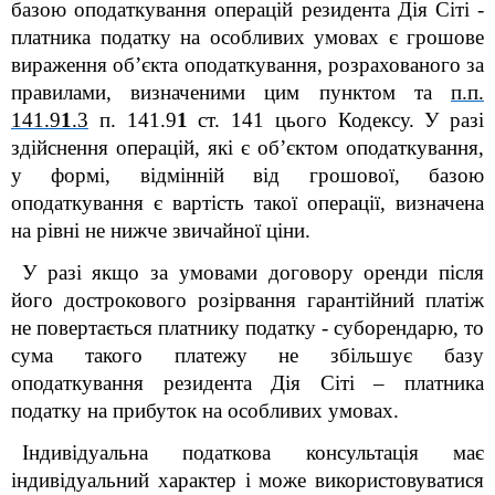
базою оподаткування операцій резидента Дія Сіті -
платника податку на особливих умовах є грошове
вираження об’єкта оподаткування, розрахованого за
правилами, визначеними цим
пунктом та
п.п.
141.9
1
.3
п. 141.9
1
ст. 141 цього Кодексу. У разі
здійснення операцій, які є об’єктом оподаткування,
у формі, відмінній від грошової, базою
оподаткування є вартість такої операції, визначена
на рівні не нижче звичайної ціни.
У разі якщо за умовами договору оренди після
його дострокового розірвання гарантійний платіж
не повертається платнику податку - суборендарю, то
сума такого платежу не збільшує базу
оподаткування резидента Дія Сіті – платника
податку на прибуток на особливих умовах.
Індивідуальна податкова консультація має
індивідуальний характер і може використовуватися