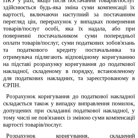
ПКУ у разі, якщо після постачання товарів/послуг
здійснюється будь-яка зміна суми компенсації їх
вартості, включаючи наступний за постачанням
перегляд цін, перерахунок у випадках повернення
товарів/послуг особі, яка їх надала, або при
поверненні постачальником суми попередньої
оплати товарів/послуг, суми податкових зобов'язань
та податкового кредиту постачальника та
отримувача підлягають відповідному коригуванню
на підставі розрахунку коригування до податкової
накладної, складеному в порядку, встановленому
для податкових накладних, та зареєстрованому в
ЄРПН.
Розрахунок коригування до податкової накладної
складається також у випадку виправлення помилок,
допущених при складанні податкової накладної, у
тому числі не пов'язаних із зміною суми компенсації
вартості товарів/послуг.
Розрахунок коригування, складений