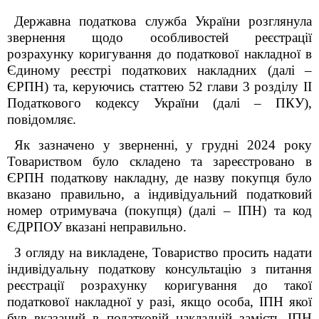
Державна податкова служба України розглянула
звернення щодо особливостей реєстрації
розрахунку коригування до податкової накладної в
Єдиному реєстрі податкових накладних (далі –
ЄРПН) та, керуючись статтею 52 глави 3 розділу ІІ
Податкового кодексу України (далі – ПКУ),
повідомляє.
Як зазначено у зверненні, у грудні 2024 року
Товариством було складено та зареєстровано в
ЄРПН податкову накладну, де назву покупця було
вказано правильно, а індивідуальний податковий
номер отримувача (покупця) (далі – ІПН) та код
ЄДРПОУ вказані неправильно.
З огляду на викладене, Товариство просить надати
індивідуальну податкову консультацію з питання
реєстрації розрахунку коригування до такої
податкової накладної у разі, якщо особа, ІПН якої
був вказаний в податковій накладній замість ІПН