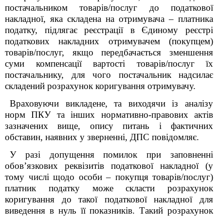
постачальником товарів/послуг до податкової
накладної, яка складена на отримувача – платника
податку, підлягає реєстрації в Єдиному реєстрі
податкових накладних отримувачем (покупцем)
товарів/послуг, якщо передбачається зменшення
суми компенсації вартості товарів/послуг їх
постачальнику, для чого постачальник надсилає
складений розрахунок коригування отримувачу.
Враховуючи викладене, та виходячи із аналізу
норм ПКУ та інших нормативно-правових актів
зазначених вище, опису питань і фактичних
обставин, наявних у зверненні, ДПС повідомляє.
У разі допущення помилок при заповненні
обовʼязкових реквізитів податкової накладної (у
тому числі щодо особи – покупця товарів/послуг)
платник податку може скласти розрахунок
коригування до такої податкової накладної для
виведення в нуль її показників. Такий розрахунок