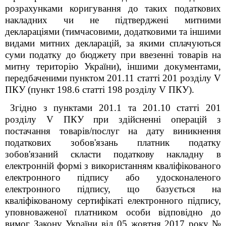
розрахунками коригування до таких податкових
накладних чи не підтверджені митними
деклараціями (тимчасовими, додатковими та іншими
видами митних декларацій, за якими сплачуються
суми податку до бюджету при ввезенні товарів на
митну територію України), іншими документами,
передбаченими пунктом 201.11 статті 201 розділу V
ПКУ (пункт 198.6 статті 198 розділу V ПКУ).
Згідно з пунктами 201.1 та 201.10 статті 201
розділу V ПКУ при здійсненні операцій з
постачання товарів/послуг на дату виникнення
податкових зобов'язань платник податку
зобов'язаний скласти податкову накладну в
електронній формі з використанням кваліфікованого
електронного підпису або удосконаленого
електронного підпису, що базується на
кваліфікованому сертифікаті електронного підпису,
уповноваженої платником особи відповідно до
вимог Закону України від 05 жовтня 2017 року №