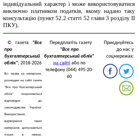
індивідуальний характер і може використовуватися
виключно платником податків, якому надано таку
консультацію (пункт 52.2 статті 52 глави 3 розділу ІІ
ПКУ).
© газета
"Все
Передплатіть газету
Приєднуйтесь
про
"Все про
до нас у
бухгалтерський
бухгалтерський облік"
соцмережах:
облік"
, 2018-2026
на сайті
або по
телефону (044) 495-20-
Всі права на матеріали,
60
розміщені на сайті газети
"Все про бухгалтерський
облік" охороняються
відповідно до
законодавства України.
Використання,
відтворення таких
матеріалів допускаються
тільки в межах,