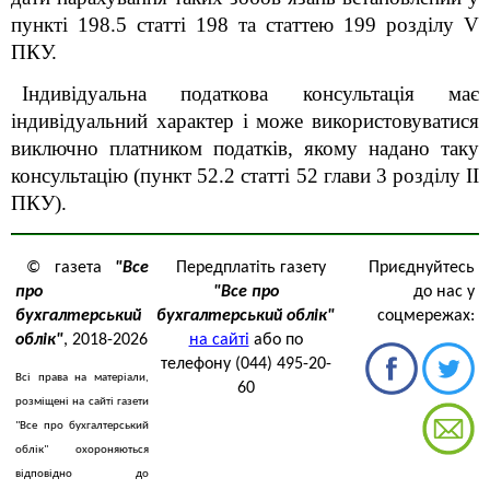
пункті 198.5 статті 198 та статтею 199 розділу V
ПКУ.
Індивідуальна податкова консультація має
індивідуальний характер і може використовуватися
виключно платником податків, якому надано таку
консультацію (пункт 52.2 статті 52 глави 3 розділу ІІ
ПКУ).
© газета
"Все
Передплатіть газету
Приєднуйтесь
про
"Все про
до нас у
бухгалтерський
бухгалтерський облік"
соцмережах:
облік"
, 2018-2026
на сайті
або по
телефону (044) 495-20-
Всі права на матеріали,
60
розміщені на сайті газети
"Все про бухгалтерський
облік" охороняються
відповідно до