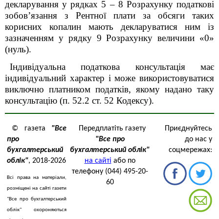
декларування у рядках 5 – 8 Розрахунку податкові
зобов’язання з Рентної плати за обсяги таких
корисних копалин мають декларуватися ним із
зазначенням у рядку 9 Розрахунку величини «0»
(нуль).
Індивідуальна податкова консультація має
індивідуальний характер і може використовуватися
виключно платником податків, якому надано таку
консультацію (п. 52.2 ст. 52 Кодексу).
© газета
"Все
Передплатіть газету
Приєднуйтесь
про
"Все про
до нас у
бухгалтерський
бухгалтерський облік"
соцмережах:
облік"
, 2018-2026
на сайті
або по
телефону (044) 495-20-
Всі права на матеріали,
60
розміщені на сайті газети
"Все про бухгалтерський
облік" охороняються