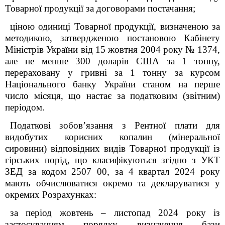
Товарної продукції за договорами постачання;
ціною одиниці Товарної продукції, визначеною за
методикою, затвердженою постановою Кабінету
Міністрів України від 15 жовтня 2004 року № 1374,
але не менше
300 доларів США за 1 тонну,
перераховану у гривні за 1 тонну за курсом
Національного банку України станом на перше
число місяця, що настає за податковим (звітним)
періодом
.
Податкові зобов’язання з Рентної плати для
видобутих корисних копалин (мінеральної
сировини) відповідних видів Товарної продукції із
гірських порід, що класифікуються згідно з УКТ
ЗЕД за кодом 2507 00, за 4 квартал 2024 року
мають обчислюватися окремо та декларуватися у
окремих Розрахунках:
за період жовтень – листопад 2024 року із
застосуванням порядку визначення бази