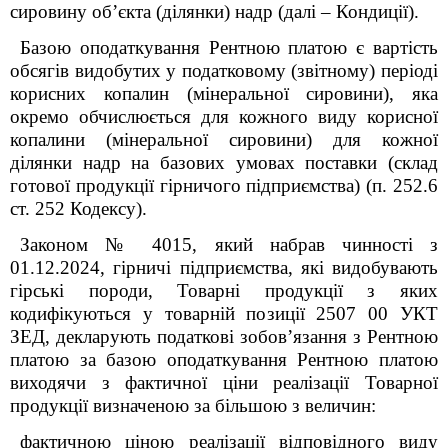
сировину об’єкта (ділянки) надр (далі – Кондиції).
Базою оподаткування Рентною платою є вартість
обсягів видобутих у податковому (звітному) періоді
корисних копалин (мінеральної сировини), яка
окремо обчислюється для кожного виду корисної
копалини (мінеральної сировини) для кожної
ділянки надр на базових умовах поставки (склад
готової продукції гірничого підприємства) (п. 252.6
ст. 252 Кодексу).
Законом № 4015, який набрав чинності з
01.12.2024, гірничі підприємства, які видобувають
гірські породи, Товарні продукції з яких
кодифікуються у товарній позиції 2507 00 УКТ
ЗЕД, декларують податкові зобов’язання з Рентною
платою за базою оподаткування Рентною платою
виходячи з фактичної ціни реалізації Товарної
продукції визначеною за більшою з величин:
фактичною ціною реалізації відповідного виду