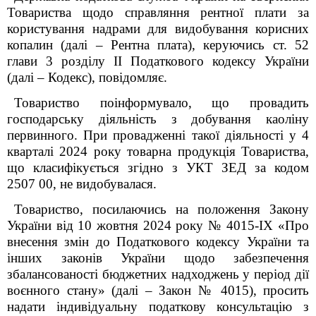
Товариства
щодо справляння рентної плати за
користування надрами для видобування корисних
копалин (далі – Рентна плата), керуючись ст. 52
глави 3 розділу ІІ Податкового кодексу України
(далі – Кодекс), повідомляє.
Товариство поінформувало, що провадить
господарську діяльність з добування каоліну
первинного. При провадженні такої діяльності у 4
кварталі 2024 року товарна продукція Товариства,
що класифікується згідно з УКТ ЗЕД за кодом
2507 00, не видобувалася.
Товариство, посилаючись на положення Закону
України від 10 жовтня 2024 року № 4015-ІХ «Про
внесення змін до Податкового кодексу України та
інших законів України щодо забезпечення
збалансованості бюджетних надходжень у період дії
воєнного стану» (далі – Закон № 4015), просить
надати
індивідуальну податкову консультацію з