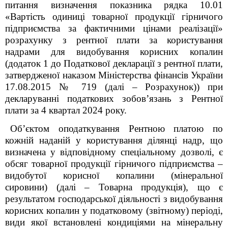
питання визначення показника рядка 10.01
«Вартість одиниці товарної продукції гірничого
підприємства за фактичними цінами реалізації»
розрахунку з рентної плати за користування
надрами для видобування корисних копалин
(додаток 1 до Податкової декларації з рентної плати,
затвердженої наказом Міністерства фінансів України
17.08.2015 № 719 (далі – Розрахунок)) при
декларуванні податкових зобов’язань з Рентної
плати за 4 квартал 2024 року.
Об’єктом оподаткування Рентною платою по
кожній наданій у користування ділянці надр, що
визначена у відповідному спеціальному дозволі, є
обсяг товарної продукції гірничого підприємства –
видобутої корисної копалини (мінеральної
сировини) (далі – Товарна продукція), що є
результатом господарської діяльності з видобування
корисних копалин у податковому (звітному) періоді,
види якої встановлені кондиціями на мінеральну