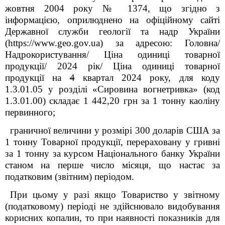
жовтня 2004 року № 1374, що згідно з
інформацією,
оприлюднено на офіційному сайті
Державної служби геології та надр України
(
https
://
www
.
geo
.
gov
.
ua
) за адресою: Головна/
Надрокористування/ Ціна одиниці товарної
продукції/ 2024 рік/ Ціна одиниці товарної
продукції на
4
квартал 2024 року, для коду
1.3.01.05 у розділі «Сировина вогнетривка» (код
1.3.01.00) складає 1 442,20 грн за 1 тонну каоліну
первинного;
граничної величини у розмірі
300 доларів США за
1 тонну Товарної продукції, перераховану у гривні
за 1 тонну за курсом Національного банку України
станом на перше число місяця, що настає за
податковим (звітним) періодом.
При цьому у разі якщо Товариство у звітному
(податковому) періоді не здійснювало видобування
корисних копалин, то при наявності показників для