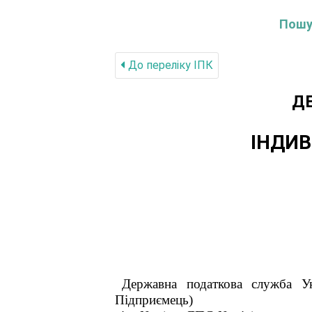
Пошук
До переліку IПК
Д
ІНДИВ
Державна податкова служба У
Підприємець
)