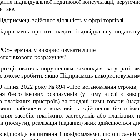
ання індивідуальної податкової консультації, керуючи
є таке.
ідприємець здійснює діяльність у сфері торгівлі.
дприємець просить надати індивідуальну податкову
POS
-терміналу використовувати лише
езготівкового розрахунку?
 розцінюватись порушенням законодавства у разі, я
не зможе зробити, якщо Підприємець використовувати
 липня 2022 року № 894 «Про встановлення строків, д
ння безготівкових розрахунків (у тому числі з вико
бо платіжних пристроїв) за продані ними товари (над
винні забезпечити можливість здійснення безготівк
жних засобів, платіжних застосунків або платіжних п
и (послуги), реалізація (надання) яких здійснюється д
 відповідь на питання 1 повідомляємо, що описаний у 