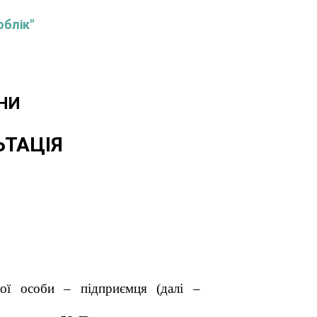
облік"
НИ
ЬТАЦІЯ
чної особи – підприємця
(далі –