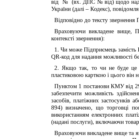
від № (вх. ДПС № від)
щодо над
України (далі –
Кодекс
), повідомля
Відповідно до тексту звернення П
Враховуючи викладене вище, Пі
контексті звернення):
1. Чи може Підприємець замість
QR
-код для надання можливості б
2. Якщо так, то чи не буде це
пластиковою карткою і цього він 
Пунктом 1 постанови КМУ від 29
забезпечити можливість здійсне
засобів, платіжних застосунків а
894) визначено, що
торговці по
використанням електронних платі
(надані послуги), включаючи товар
Враховуючи викладене вище та як