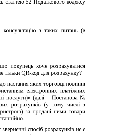
сь статтею 52 Податкового кодексу
 консультацію з таких питань (в
кщо покупець хоче розрахуватися
ме тільки
QR
-код для розрахунку?
о настання яких торговці повинні
ристанням електронних платіжних
ані послуги)» (далі – Постанова №
ових розрахунків (у тому числі з
ристроїв) за продані ними товари
истанційно
.
зверненні спосіб розрахунків не є