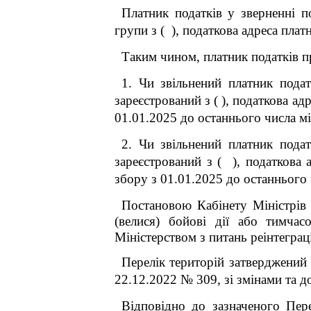
Платник податків у зверненні 
групи з
( )
, податкова адреса пла
Таким чином, платник податків п
1. Чи звільнений платник пода
зареєстрований з
( )
, податкова ад
01.01.2025 до останнього числа м
2. Чи звільнений платник пода
зареєстрований з ( ), податкова
збору з 01.01.2025 до останнього
Постановою Кабінету Міністрів 
(велися) бойові дії або тимчас
Міністерством з питань реінтеграц
Перелік територій затверджений 
22.12.2022 № 309, зі змінами та 
Відповідно до зазначеного Пере