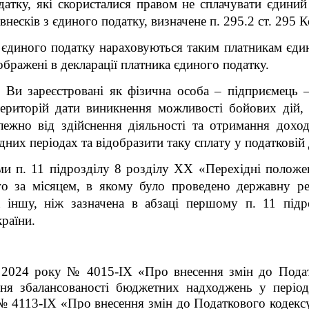
датку, які скористалися правом не сплачувати єдини
несків з єдиного податку, визначене п. 295.2 ст. 295 К
и єдиного податку нараховуються таким платникам єдино
бражені в декларації платника єдиного податку.
и
Ви зареєстровані як фізична особа – підприємець 
територій дати виникнення можливості бойових дій
,
алежно
від здійснення діяльності та отримання дохо
дних періодах та відобразити таку сплату у податковій 
и п. 11 підрозділу 8 розділу ХХ «Перехідні положе
го за місяцем, в якому було проведено державну ре
 іншу, ніж зазначена в абзаці першому п. 11 під
раїни.
 2024 року № 4015-IX «Про внесення змін до Подат
ння збалансованості бюджетних надходжень у період
№ 4113-ІХ «Про внесення змін до Податкового кодексу