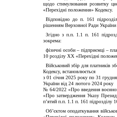
щодо стимулювання розвитку циф
«Перехідні положення»
Кодексу.
Відповідно до п. 16
1
підрозді
рішенням Верховної Ради України 
Згідно з п.п. 1.1 п. 16
1
підрозд
зокрема:
фізичні особи – підприємці – пла
10 розділу XX «Перехідні положе
Військовий збір для платників збо
Кодексу, встановлюється
з 01 січня 2025 року по 31 грудн
України від 24 лютого 2024 року
№ 64/2022 «Про введення воєнног
«Про затвердження Указу Президе
п’ятий п.п. 1.1 п. 16
1
підрозділу 1
Об’єктом оподаткування військов
«Перехідні положення» Кодексу,