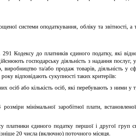
ощеної системи оподаткування, обліку та звітності, а
т. 291 Кодексу до платників єдиного податку, які відн
здійснюють господарську діяльність з надання послуг, 
, виробництво та/або продаж товарів, діяльність у сф
року відповідають сукупності таких критеріїв:
х осіб або кількість осіб, які перебувають з ними у 
розміри мінімальної заробітної плати, встановлено
ксу платники єдиного податку першої і другої груп
ізніше 20 числа (включно) поточного місяця.