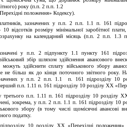
тного) року (п.п. 2 п.п. 1.2
Перехідні положення» Кодексу).
латників, зазначених у п.п. 2 п.п. 1.1 п. 16
1
підро
 10 відсотків розміру мінімальної заробітної плати,
розрахунку на календарний місяць (п.п. 2 п.п. 1.3 п
азначені у п.п. 2 підпункту 1.1 пункту 16
1
підроз
військовий збір шляхом здійснення авансового внеск
и можуть здійснити сплату військового збору аванс
 але не більш як до кінця поточного звітного року. 
значених у п.п. 2 п.п. 1.1 п. 16
1
підрозділу 10 ро
рший п.п. 1.11 п. 16
1
підрозділу 10 розділу XX «Пер
 третього п.п. 1.11 п. 16
1
підрозділу 10 розділу X
ені, зокрема, у п.п. 2 п.п. 1.1 п. 16
1
підрозділу 10 р
ькового збору (в тому числі щомісячні авансові вн
иного податку.
підрозділу 10 розділу XX «Перехідні положення» 