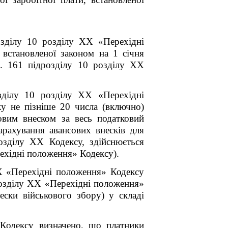
зділу 10 розділу XX «Перехідні
 встановленої законом на 1 січня
. 16
1
підрозділу 10 розділу XX
ділу 10 розділу XX «Перехідні
у не пізніше 20 числа (включно)
овим внеском за весь податковий
Нарахування авансових внесків для
зділу XX Кодексу, здійснюється
ехідні положення» Кодексу).
X «Перехідні положення» Кодексу
озділу XX «Перехідні положення»
ески військового збору) у складі
Кодексу визначено, що платники