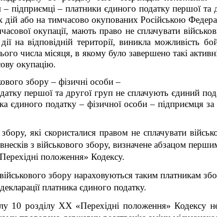
и – підприємці – платники єдиного податку першої та д
х дій або на тимчасово окупованих Російською Федера
часової окупації, мають право не сплачувати військов
дії на відповідній території, виникла можливість б
нього числа місяця, в якому було завершено такі актив
сову окупацію.
ового збору – фізичні особи –
датку першої та другої груп не сплачують єдиний подат
а єдиного податку – фізичної особи – підприємця за 
 збору, які скористалися правом не сплачувати війсь
внесків з військового збору, визначене абзацом перш
«Перехідні положення» Кодексу
.
 військового збору нараховуються таким платникам збор
 декларації платника єдиного податку.
лу 10 розділу XX «Перехідні положення» Кодексу
не