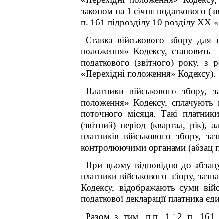
законом на 1 січня податкового (зві
п. 16
1
підрозділу 10 розділу XX «
Ставка військового збору для п
положення» Кодексу, становить –
податкового (звітного) року, з 
«Перехідні положення» Кодексу).
Платники військового збору, з
положення» Кодексу, сплачують 
поточного місяця. Такі платник
(звітний) період (квартал, рік),
платників військового збору, за
контролюючими органами (абзац пе
При цьому відповідно до абзацу
платники військового збору, зазнач
Кодексу, відображають суми війс
податкової декларації платника єд
Разом з тим, п.п. 1.12 п. 16
1