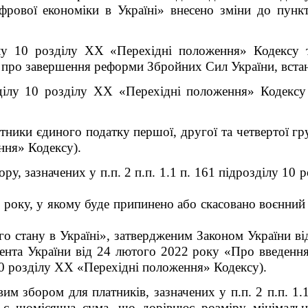
рової економіки в Україні» внесено зміни до
пунк
лу 10 розділу ХХ «Перехідні положення»
Кодексу
про завершення реформи Збройних Сил України, встан
ілу 10 розділу XX «Перехідні положення» Кодексу 
тники єдиного податку першої, другої та четвертої груп
ння» Кодексу).
ру, зазначених у п.п. 2 п.п. 1.1 п. 16
1
підрозділу 10 
я року, у якому буде припинено або скасовано воєнний
о стану в Україні», затвердженим Законом України в
нта України від 24 лютого 2022 року «Про введення 
0 розділу XX «Перехідні положення» Кодексу).
им збором для платників, зазначених у п.п. 2 п.п. 1.1
 є щомісячна сума, що дорівнює розміру мінімальної