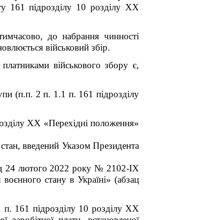
ту 16
1
підрозділу 10 розділу ХХ
тимчасово, до набрання чинності
овлюється військовий збір.
платниками військового збору є,
и (п.п. 2 п. 1.1 п. 16
1
підрозділу
розділу XX «Перехідні положення»
 стан, введений Указом Президента
ід 24 лютого 2022 року № 2102-ІХ
воєнного стану в Україні» (абзац
 п. 16
1
підрозділу 10 розділу XX
 заробітної плати, встановленої