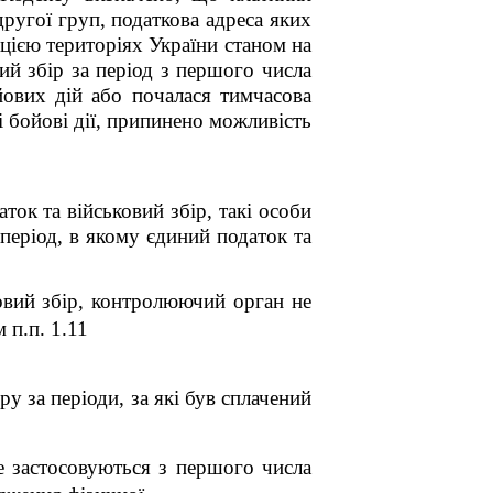
ругої груп, податкова адреса яких
цією територіях України станом на
ий збір за період з першого числа
ойових дій або почалася тимчасова
ні бойові дії, припинено можливість
ок та військовий збір, такі особи
період, в якому єдиний податок та
ковий збір, контролюючий орган не
им
п.п. 1.11
у за періоди, за які був сплачений
 застосовуються з першого числа