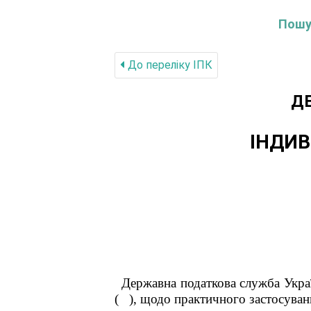
Пошук
До переліку IПК
Д
ІНДИВ
Державна податкова служба Украї
(
), щодо практичного застосуван