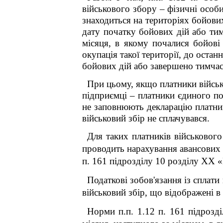
військового збору – фізичні особ
знаходиться на територіях бойови
дату початку бойових дій або тим
місяця, в якому почалися бойові 
окупація такої території, до остан
бойових дій або завершено тимча
При цьому, якщо платники військ
підприємці – платники єдиного по
не заповнюють декларацію платник
військовий збір не сплачувався.
Для таких платників військового
проводить нарахування авансових 
п. 16
1
підрозділу 10 розділу XX 
Податкові зобов'язання із сплати
військовий збір, що відображені в
Норми
п.п. 1.12 п. 16
1
підрозді