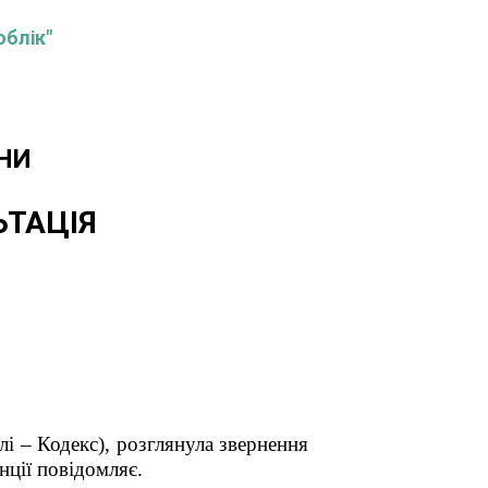
облік"
НИ
ЬТАЦІЯ
і – Кодекс), розглянула звернення
нції повідомляє.