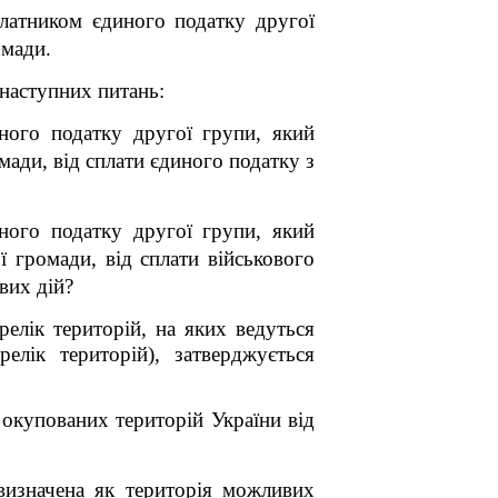
латником єдиного податку другої
омади.
 наступних питань:
иного податку другої групи, який
мади, від сплати єдиного податку з
иного податку другої групи, який
ї громади, від сплати військового
вих дій?
елік територій, на яких ведуться
елік територій), затверджується
 окупованих територій України від
 визначена як територія можливих