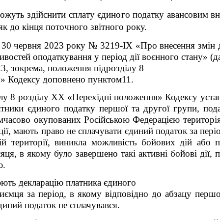
ожуть здійснити сплату єдиного податку авансовим вне
 як до кінця поточного звітного року.
д 30 червня 2023 року № 3219-ІХ «Про внесення змін 
востей оподаткування у період дії воєнного стану» (да
23, зокрема, положення підрозділу 8
» Кодексу доповнено пунктом11.
ділу 8 розділу ХХ «Перехідні положення» Кодексу уста
атники єдиного податку першої та другої групи, пода
имчасово окупованих Російською Федерацією територія
ії, мають право не сплачувати єдиний податок за пері
ній території, виникла можливість бойових дій або п
сяця, в якому було завершено такі активні бойові дії
ю.
юють декларацію платника єдиного
иємця за період, в якому відповідно до абзацу перш
иний податок не сплачувався.