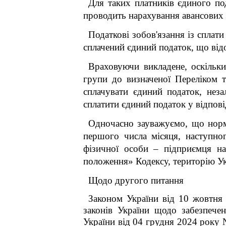
Для таких платників єдиного по
проводить нарахування авансових в
Податкові зобов'язання із сплат
сплачений єдиний податок, що відо
Враховуючи викладене, оскільк
групи до визначеної Переліком 
сплачувати
єдиний податок, нез
сплатити єдиний податок у відпові
Одночасно зауважуємо, що норм
першого числа місяця, наступно
фізичної особи – підприємця на
положення» Кодексу, територію Ук
Щодо другого питання
Законом України від 10 жовтня
законів України щодо забезпече
України від 04 грудня 2024 року 