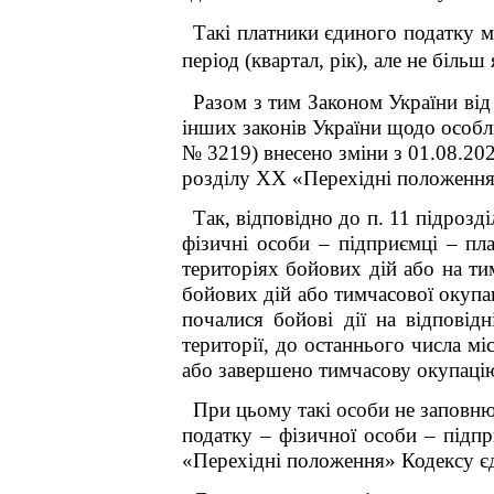
Такі платники єдиного податку м
період (квартал, рік), але не більш
Разом з тим Законом України ві
інших законів України щодо особли
№ 3219) внесено зміни з 01.08.20
розділу ХХ «Перехідні положення
Так, відповідно до п. 11 підроз
фізичні особи – підприємці – пл
територіях бойових дій або на т
бойових дій або тимчасової окупац
почалися бойові дії на відповід
території, до останнього числа мі
або завершено тимчасову окупаці
При цьому такі особи не заповн
податку – фізичної особи – підпр
«Перехідні положення» Кодексу єд