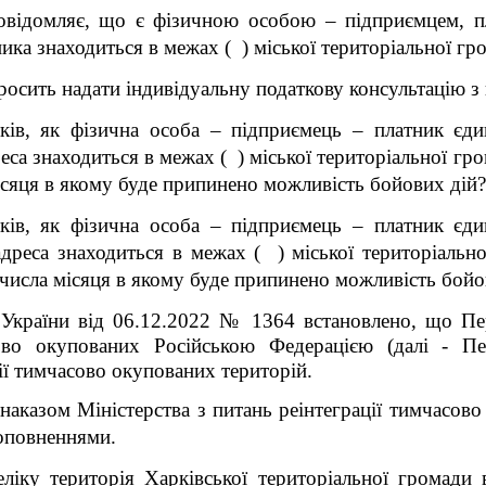
повідомляє, що є фізичною особою – підприємцем, п
тника знаходиться в межах
( )
міської територіальної гр
росить надати індивідуальну податкову консультацію з
тків, як фізична особа – підприємець – платник єд
реса знаходиться в межах
( )
міської територіальної гро
ісяця в якому буде припинено можливість бойових дій?
тків, як фізична особа – підприємець – платник єд
 адреса знаходиться в межах
( )
міської територіально
 числа місяця в якому буде припинено можливість бойо
України від 06.12.2022 № 1364 встановлено, що Пер
ово окупованих Російською Федерацією (далі - Пер
ії тимчасово окупованих територій.
наказом Міністерства з питань реінтеграції тимчасово
доповненнями.
ліку територія Харківської територіальної громади