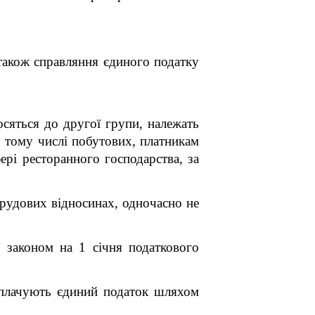
 також справляння єдиного податку
осяться до другої групи, належать
у тому числі побутових, платникам
ері ресторанного господарства, за
трудових відносинах, одночасно не
ї законом на 1 січня податкового
 сплачують єдиний податок шляхом