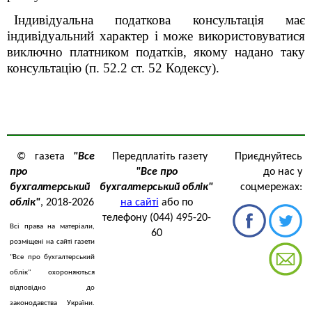
Індивідуальна податкова консультація має
індивідуальний характер і може використовуватися
виключно платником податків, якому надано таку
консультацію (п. 52.2 ст. 52 Кодексу).
© газета
"Все
Передплатіть газету
Приєднуйтесь
про
"Все про
до нас у
бухгалтерський
бухгалтерський облік"
соцмережах:
облік"
, 2018-2026
на сайті
або по
телефону (044) 495-20-
Всі права на матеріали,
60
розміщені на сайті газети
"Все про бухгалтерський
облік" охороняються
відповідно до
законодавства України.