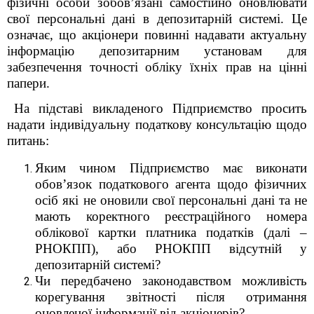
фізичні особи зобов’язані самостійно оновлювати
свої персональні дані в депозитарній системі. Це
означає, що акціонери повинні надавати актуальну
інформацію депозитарним установам для
забезпечення точності обліку їхніх прав на цінні
папери.
На підставі викладеного Підприємство просить
надати індивідуальну податкову консультацію щодо
питань:
Яким чином Підприємство має виконати
обов’язок податкового агента щодо фізичних
осіб які не оновили свої персональні дані та не
мають коректного
реєстраційного номера
облікової картки платника податків (далі –
РНОКПП)
, або РНОКПП відсутній у
депозитарній системі?
Чи передбачено законодавством можливість
корегування звітності після отримання
оновленої інформації від акціонерів?