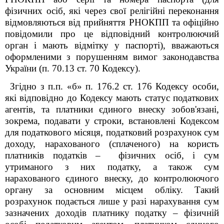
фізичних осіб, які через свої релігійні переконання
відмовляються від прийняття РНОКПП та офіційно
повідомили про це відповідний контролюючий
орган і мають відмітку у паспорті), вважаються
оформленими з порушенням вимог законодавства
України (п. 70.13 ст. 70 Кодексу).
Згідно з п.п. «б» п. 176.2 ст. 176 Кодексу особи,
які відповідно до Кодексу мають статус податкових
агентів, та платники єдиного внеску зобов'язані,
зокрема, подавати у строки, встановлені Кодексом
для податкового місяця, податковий розрахунок сум
доходу, нарахованого (сплаченого) на користь
платників податків – фізичних осіб, і сум
утриманого з них податку, а також сум
нарахованого єдиного внеску, до контролюючого
органу за основним місцем обліку. Такий
розрахунок подається лише у разі нарахування сум
зазначених доходів платнику податку – фізичній