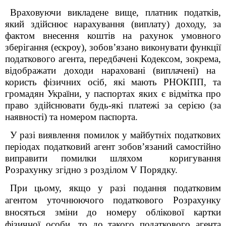
Враховуючи викладене вище, платник податків
,
який здійснює нарахування (виплату) доходу, за
фактом внесення коштів на рахунок умовного
зберігання (ескроу), зобов’язано виконувати функції
податкового агента, передбачені Кодексом, зокрема,
відображати доходи нараховані (виплачені) на
користь
фізичних осіб, які мають РНОКПП, та
громадян України, у паспортах яких є відмітка про
право здійснювати будь-які платежі за серією (за
наявності) та номером паспорта.
У разі виявлення помилок у майбутніх податкових
періодах податковий агент зобов’язаний самостійно
виправити помилки шляхом коригування
Розрахунку згідно з розділом V Порядку.
При цьому, якщо
у разі подання податковим
агентом уточнюючого податкового Розрахунку
вносяться зміни до номеру облікової картки
фізичної особи, то до такого податкового агента