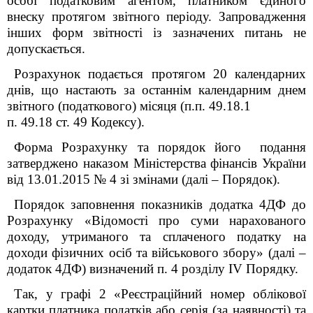
особі податковим агентом, платником єдиного
внеску протягом звітного періоду. Запровадження
інших форм звітності із зазначених питань не
допускається.
Розрахунок подається протягом 20 календарних
днів, що настають за останнім календарним днем
звітного (податкового) місяця (п.п. 49.18.1
п. 49.18 ст. 49 Кодексу).
Форма Розрахунку та порядок його подання
затверджено наказом Міністерства фінансів України
від 13.01.2015 № 4 зі змінами (далі – Порядок).
Порядок заповнення показників додатка 4ДФ до
Розрахунку «Відомості про суми нарахованого
доходу, утриманого та сплаченого податку на
доходи фізичних осіб та військового збору» (далі –
додаток 4ДФ) визначений п. 4 розділу IV Порядку.
Так, у графі 2 «Реєстраційний номер облікової
картки платника податків або серія (за наявності) та