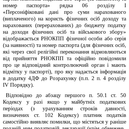
номер паспорта» рядка 06 розділу I
«Персоніфіковані дані про суми нарахованого
(виплаченого) на користь фізичних осіб доходу та
нарахованих (перерахованих) до бюджету податку
на доходи фізичних осіб та військового збору»
відображається РНОКПП фізичної особи або серія
(за наявності) та номер паспорта (для фізичних осіб,
які через свої релігійні переконання відмовляються
від прийняття РНОКПП та офіційно повідомили
про це відповідний контролюючий орган і мають
відмітку у паспорті), про яку надається інформація
в додатку 4ДФ до Розрахунку (п.п. 2 п. 4 розділу
IV Порядку).
Відповідно до абзацу першого п. 50.1 ст. 50
Кодексу у разі якщо у майбутніх податкових
періодах (з урахуванням строків давності,
визначених ст. 102 Кодексу) платник податків
самостійно виявляє помилки, що містяться у раніше
поданій ним податковій декларації (крім обмежень,