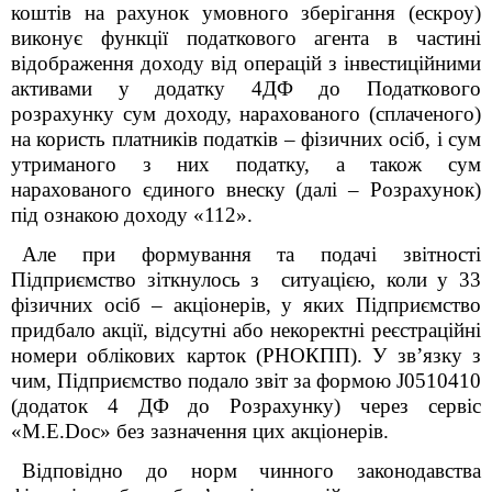
коштів на рахунок умовного зберігання (ескроу)
виконує функції податкового агента в частині
відображення доходу від операцій з інвестиційними
активами у додатку 4ДФ до Податкового
розрахунку сум доходу, нарахованого (сплаченого)
на користь платників податків – фізичних осіб, і сум
утриманого з них податку, а також сум
нарахованого єдиного внеску (далі – Розрахунок)
під ознакою доходу «112».
Але при формування та подачі звітності
Підприємство зіткнулось з ситуацією, коли у 33
фізичних осіб – акціонерів, у яких Підприємство
придбало акції, відсутні або некоректні реєстраційні
номери облікових карток (РНОКПП). У зв’язку з
чим, Підприємство подало звіт за формою J0510410
(додаток 4 ДФ до Розрахунку) через сервіс
«M.E.Doc» без зазначення цих акціонерів.
Відповідно до норм чинного законодавства