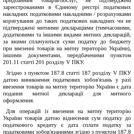
придбанням товарів/послуг, не підтверджені
зареєстрованими в Єдиному реєстрі податкових
накладних податковими накладними / розрахунками
коригування до таких податкових накладних чи не
підтверджені митними деклараціями (тимчасовими,
додатковими та іншими видами митних декларацій,
за якими сплачуються суми податку до бюджету
при ввезенні товарів на митну територію України),
іншими документами, передбаченими пунктом
201.11 статті 201 розділу V ПКУ.
Згідно з пунктом 187.8 статті 187 розділу V ПКУ
датою виникнення податкових зобов'язань у разі
ввезення товарів на митну територію України є дата
подання митної декларації для митного
оформлення.
Для операцій із ввезення на митну територію
України товарів датою віднесення сум податку до
податкового кредиту є дата сплати податку за
податковими зобов'язаннями згідно з пунктом 187.8