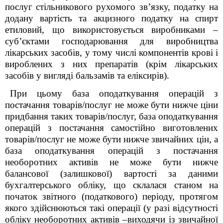
послуг стільникового рухомого зв’язку, податку на
додану вартість та акцизного податку на спирт
етиловий, що використовується виробниками –
суб’єктами господарювання для виробництва
лікарських засобів, у тому числі компонентів крові і
вироблених з них препаратів (крім лікарських
засобів у вигляді бальзамів та еліксирів).
При цьому база оподаткування операцій з
постачання товарів/послуг не може бути нижче ціни
придбання таких товарів/послуг, база оподаткування
операцій з постачання самостійно виготовлених
товарів/послуг не може бути нижче звичайних цін, а
база оподаткування операцій з постачання
необоротних активів не може бути нижче
балансової (залишкової) вартості за даними
бухгалтерського обліку, що склалася станом на
початок звітного (податкового) періоду, протягом
якого здійснюються такі операції (у разі відсутності
обліку необоротних активів –виходячи із звичайної