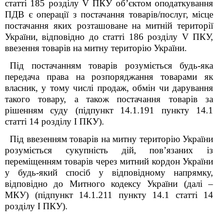
статті 185 розділу V ПКУ об’єктом оподаткування
ПДВ є операції з постачання товарів/послуг, місце
постачання яких розташоване на митній території
України, відповідно до статті 186 розділу V ПКУ,
ввезення товарів на митну територію України.
Під постачанням товарів розуміється будь-яка
передача права на розпоряджання товарами як
власник, у тому числі продаж, обмін чи дарування
такого товару, а також постачання товарів за
рішенням суду (підпункт 14.1.191 пункту 14.1
статті 14 розділу I ПКУ).
Під ввезенням товарів на митну територію України
розуміється сукупність дій, пов’язаних із
переміщенням товарів через митний кордон України
у будь-який спосіб у відповідному напрямку,
відповідно до Митного кодексу України (далі –
МКУ) (підпункт 14.1.21
1
пункту 14.1 статті 14
розділу I ПКУ).