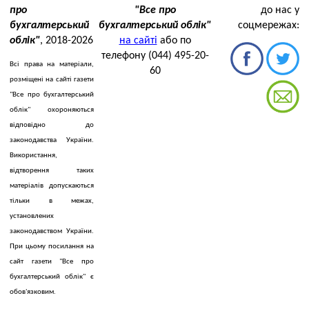
про
"Все про
до нас у
бухгалтерський
бухгалтерський облік"
соцмережах:
облік"
, 2018-2026
на сайті
або по
телефону (044) 495-20-
Всі права на матеріали,
60
розміщені на сайті газети
"Все про бухгалтерський
облік" охороняються
відповідно до
законодавства України.
Використання,
відтворення таких
матеріалів допускаються
тільки в межах,
установлених
законодавством України.
При цьому посилання на
сайт газети "Все про
бухгалтерський облік" є
обов'язковим.