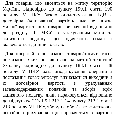
Для товарів, що ввозяться на митну територію
України, відповідно до пункту 190.1 статті 190
розділу V ПКУ базою оподаткування ПДВ є
договірна (контрактна) вартість, але не нижче
митної вартості цих товарів, визначеної відповідно
до розділу III МКУ, з урахуванням мита та
акцизного податку, що підлягають сплаті і
включаються до ціни товарів.
Для операцій з постачання товарів/послуг, місце
постачання яких розташоване на митній території
України, відповідно до пункту 188.1 статті 188
розділу V ПКУ база оподаткування операцій з
постачання товарів/послуг визначається виходячи з
їх договірної вартості з урахуванням
загальнодержавних податків та зборів (крім
акцизного податку, який нараховується відповідно
до підпункту 213.1.9 і 213.1.14 пункту 213.1 статті
213 розділу VІ ПКУ, збору на обов’язкове державне
пенсійне страхування, що справляється з вартості