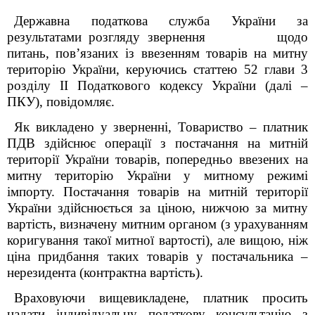
Державна податкова служба України за
результатами розгляду звернення щодо
питань, пов’язаних із ввезенням товарів на митну
територію України, керуючись статтею 52 глави 3
розділу ІІ Податкового кодексу України (далі –
ПКУ), повідомляє.
Як викладено у зверненні, Товариство – платник
ПДВ здійснює операції з постачання на митній
території України товарів, попередньо ввезених на
митну територію України у митному режимі
імпорту. Постачання товарів на митній території
України здійснюється за ціною, нижчою за митну
вартість, визначену митним органом (з урахуванням
коригування такої митної вартості), але вищою, ніж
ціна придбання таких товарів у постачальника –
нерезидента (контрактна вартість).
Враховуючи вищевикладене, платник
просить
надати індивідуальну податкову консультацію з