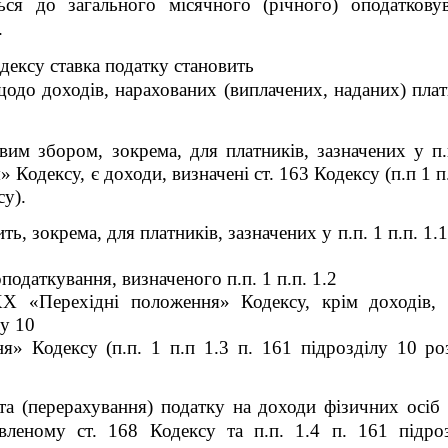
ься до загального місячного (річного) оподаткову
.
одексу ставка податку становить
щодо доходів, нарахованих (виплачених, наданих) плат
им збором, зокрема, для платників, зазначених у п.
Кодексу, є доходи, визначені ст. 163 Кодексу (п.п 1 п.
су
).
ь, зокрема, для платників, зазначених у п.п. 1 п.п. 1.1
оподаткування, визначеного п.п. 1 п.п. 1.2
XX «Перехідні положення» Кодексу
,
крім доходів, 
у 10
» Кодексу (п.п. 1 п.п 1.3 п. 16
1
підрозділу 10 ро
та (перерахування) податку на доходи фізичних осіб
вленому ст. 168 Кодексу та п.п. 1.4 п. 16
1
підроз