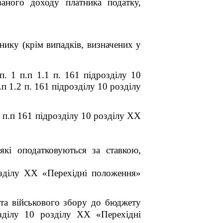
ваного доходу платника податку,
нику (крім випадків, визначених у
п. 1 п.п 1.1 п. 16
1
підрозділу 10
п 1.2 п. 16
1
підрозділу 10 розділу
 п.п 16
1
підрозділу 10 розділу XX
які оподатковуються за ставкою,
зділу XX «Перехідні положення»
 та військового збору до бюджету
ділу 10 розділу XX «Перехідні