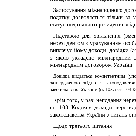
Застосування міжнародного догов
податку дозволяється тільки за 
статус податкового резидента згідн
Підставою для звільнення (зме
нерезидентом з урахуванням особли
виплачує йому доходи, довідки (аб
з якою укладено міжнародний д
міжнародним договором У
Довідка видається компетентним (уп
затвердженою згідно із законодавств
законодавства України (п. 103.5 ст. 103 К
Крім того, у разі неподання нере
ст. 103 Кодексу доходи нерезид
законодавства України з питань опо
Щодо третього питання