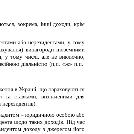
ються, зокрема, інші доходи, крім
ентами або нерезидентами, у тому
арахування) винагороди іноземними
і, у тому числі, але не виключно,
сійною діяльністю (п.п. «ж» п.п.
дження в Україні, що нараховуються
ми та ставками, визначеними для
 нерезидентів).
езидентом – юридичною особою або
ента щодо таких доходів. Під час
зидентом доходу з джерелом його