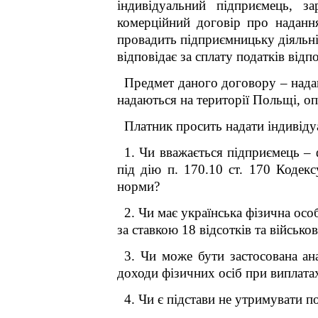
індивідуальний підприємець, з
комерційний договір про надання
провадить підприємницьку діяльні
відповідає за сплату податків відп
Предмет даного договору – надан
надаються на території Польщі, оп
Платник просить надати індивіду
1. Чи вважається підприємець – ф
під дію п. 170.10 ст. 170 Кодекс
норми?
2. Чи має українська фізична ос
за ставкою 18 відсотків та військ
3. Чи може бути застосована ана
доходи фізичних осіб при виплатах
4. Чи є підстави не утримувати 