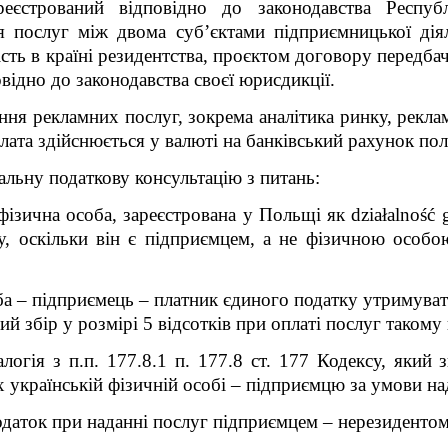
ареєстрований відповідно до законодавства Респу
 послуг між двома суб’єктами підприємницької діял
сть в країні резидентства, проєктом договору передба
овідно до законодавства своєї юрисдикції.
ня рекламних послуг, зокрема аналітика ринку, рекла
лата здійснюється у валюті на банківський рахунок по
альну податкову консультацію з питань:
ізична особа, зареєстрована у Польщі як działalność 
у, оскільки він є підприємцем, а не фізичною особою
оба – підприємець – платник єдиного податку утримуват
овий збір у розмірі 5 відсотків при оплаті послуг тако
логія з п.п. 177.8.1 п. 177.8 ст. 177 Кодексу, який 
 українській фізичній особі – підприємцю за умови на
податок при наданні послуг підприємцем – нерезидентом