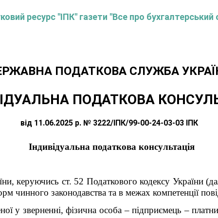
овий ресурс "ІПК" газети "Все про бухгалтерський 
ЕРЖАВНА ПОДАТКОВА СЛУЖБА УКРАЇ
ІДУАЛЬНА ПОДАТКОВА КОНСУЛ
від 11.06.2025 р. № 3222/ІПК/99-00-24-03-03 ІПК
Індивідуальна податкова консультація
ни, керуючись ст. 52 Податкового кодексу України (дал
рм чинного законодавства та в межах компетенції пов
ної у зверненні,
фізична особа – підприємець
–
платн