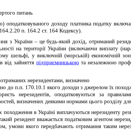
ертого питань
го) оподатковуваного доходу платника податку включа
164.2.20 п. 164.2 ст. 164 Кодексу).
ня з України – це будь-який дохід, отриманий резид
льності на території України (включаючи виплату (н
ому шельфі, у виключній (морській) економічній зон
ів від зайняття
підприємницькою
та незалежною профе
 отриманих нерезидентами, визначено
ідно до п.п. 170.10.1 якого доходи з джерелом їх похо
ористь нерезидентів, оподатковуються за правила
востей, визначених деякими нормами цього розділу для
їх походження в Україні виплачуються нерезиденту р
акий резидент вважається податковим агентом нерезид
том, умови якого передбачають отримання таким нере