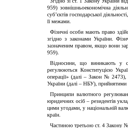
Згідно зі ст. 1 Закону України 
959) зовнішньоекономічна діяльні
суб’єктів господарської діяльності
її межами.
Фізичні особи мають право здій
згідно з законами України. Фізи
зазначеним правом, якщо вони зар
959).
Відносини, що виникають у сф
регулюються Конституцією Укра
операції» (далі – Закон № 2473)
України (далі – НБУ), прийнятими
Принципи валютного регулюванн
юридичних осіб – резидентів уклад
цими угодами, у національній валю
країн.
Частиною третьою ст. 4 Закону 