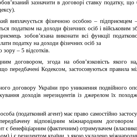
обов’язаний зазначити в договорі ставку податку, що 
дексу).
який виплачується фізичною особою – підприємцем –
ься податком на доходи фізичних осіб і військовим зб
риємець зобов’язана виконати всі функції податково
плати податку на доходи фізичних осіб за
о зору – 5 відсотків.
дним договором, згода на обов’язковість якого н
, що передбачені Кодексом, застосовуються правила мі
ного договору України про уникнення подвійного оп
ткування доходів нерезидентів із джерелом їх походж
у особа (податковий агент) має право самостійно застос
передбачену відповідним міжнародним договором
нт є бенефіціарним (фактичним) отримувачем (власник
м) і є резидентом країни, з якою укладено міжнародни