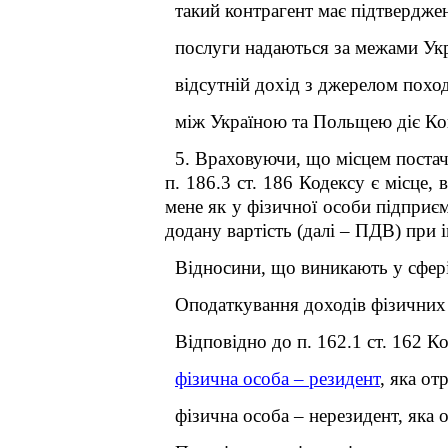
такий контрагент має підтвердже
послуги надаються за межами Укр
відсутній дохід з джерелом походж
між Україною та Польщею діє Ко
5. Враховуючи, що місцем постач
п. 186.3 ст. 186 Кодексу є місце
мене як у фізичної особи підприє
додану вартість (далі – ПДВ) при
Відносини, що виникають у сфері
Оподаткування доходів фізичних 
Відповідно до п. 162.1 ст. 162 К
фізична особа – резидент
, яка от
фізична особа – нерезидент, яка 