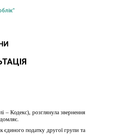
облік"
НИ
ЬТАЦІЯ
і – Кодекс), розглянула звернення
ідомляє.
ик
єдиного податку другої групи та