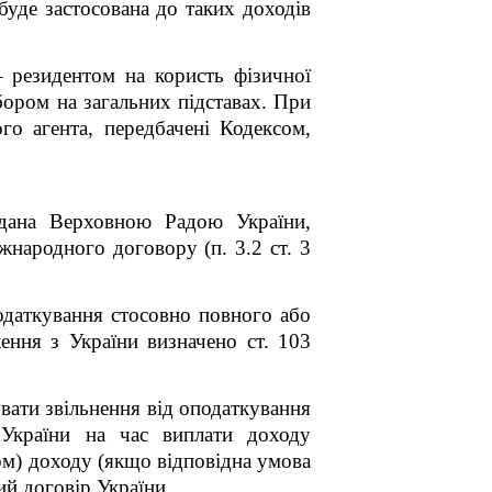
буде застосована до таких доходів
 резидентом на користь фізичної
ором на загальних підставах.
При
го агента, передбачені Кодексом,
адана Верховною Радою України,
жнародного договору (п. 3.2 ст. 3
одаткування стосовно повного або
ення з України визначено ст. 103
увати звільнення від оподаткування
 України на час виплати доходу
ом) доходу (якщо відповідна умова
й договір України.