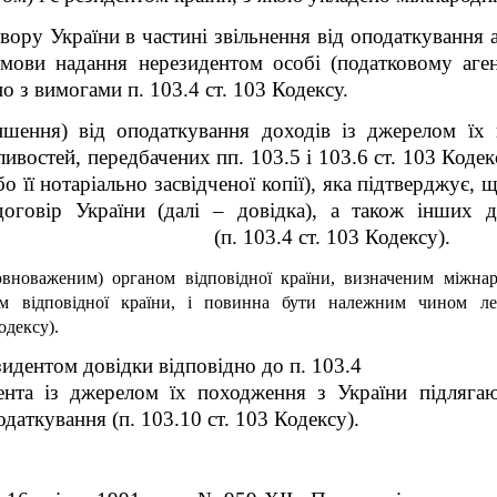
ору України в частині звільнення від оподаткування 
умови надання нерезидентом особі (податковому аге
о з вимогами п. 103.4 ст. 103 Кодексу.
ншення) від оподаткування доходів із джерелом їх
востей, передбачених пп. 103.5 і 103.6 ст. 103 Кодекс
о її нотаріально засвідченої копії), яка підтверджує, 
оговір України (далі – довідка), а також інших д
країни (п. 103.4 ст. 103 Кодексу).
овноваженим) органом відповідної країни, визначеним міжна
ом відповідної країни, і повинна бути належним чином лег
одексу).
зидентом довідки відповідно до п. 103.4
ента із джерелом їх походження з України підляга
даткування (п. 103.10 ст. 103 Кодексу).