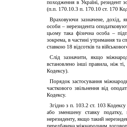
походження в Україні, резидент з
(п.п. 170.10.3 п. 170.10 ст. 170 Ко
Враховуючи зазначене, дохід, 
особи – нерезидента оподатковуют
цьому така фізична особа – підп
зокрема, в частині утримання та с
ставкою 18 відсотків та військовог
Слід зазначити, якщо міжнаро
встановлено інші правила, ніж ті
Кодексу).
Порядок застосування міжнарод
часткового звільнення від опода
Кодексу.
Згідно з п. 103.2 ст. 103 Кодекс
або зменшену ставку податку, 
нерезиденту, якщо такий нерезиде
передбачена міжнародним договоро