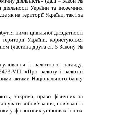
мічну діяльність» (далі – Закон №
ї діяльності України та іноземних
е як на території України, так і за
буття ними цивільної дієздатності
 території України, користуються
ном (частина друга ст. 5 Закону №
гулювання і валютного нагляду,
473-VIII «Про валюту і валютні
овими актами Національного банку
ють, зокрема, право фізичних та
конувати зобов’язання, пов’язані з
хунки у фінансових установах інших