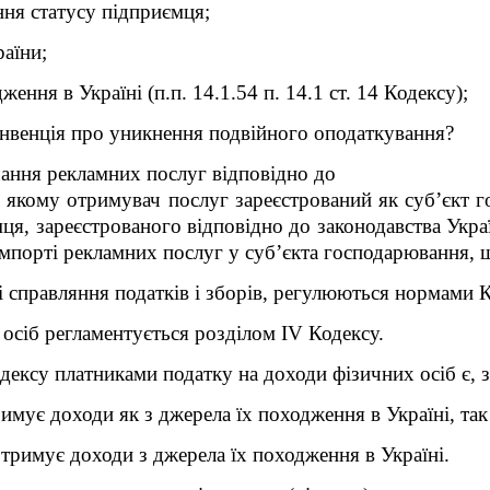
ння статусу підприємця;
аїни;
ення в Україні (п.п. 14.1.54 п. 14.1 ст. 14 Кодексу);
нвенція про уникнення подвійного оподаткування?
ання рекламних послуг відповідно до
, в якому отримувач послуг зареєстрований як суб’єкт 
мця, зареєстрованого відповідно до законодавства Укра
 імпорті рекламних послуг у суб’єкта господарювання, 
 справляння податків і зборів, регулюються нормами
К
осіб регламентується розділом ІV Кодексу.
одексу платниками податку на доходи фізичних осіб є, 
римує доходи як з джерела їх походження в Україні, так
отримує доходи з джерела їх походження в Україні.