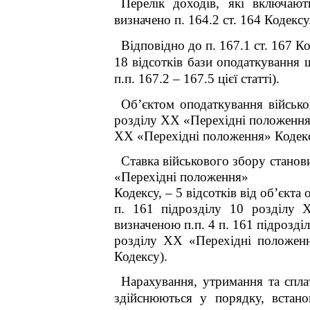
Перелік доходів, які включают
визначено п. 164.2 ст. 164 Кодексу
Відповідно до п. 167.1 ст. 167 К
18 відсотків бази оподаткування 
п.п. 167.2 – 167.5 цієї статті).
Об’єктом оподаткування військов
розділу XX «Перехідні положення» 
XX «Перехідні положення» Кодек
Ставка військового збору становит
«Перехідні положення»
Кодексу,
–
5 відсотків від об’єкта 
п. 16
1
підрозділу 10 розділу 
визначеною
п.п.
4
п. 16
1
підрозділ
розділу XX «Перехідні положення
Кодексу
).
Нарахування, утримання та спла
здійснюються у порядку, встано