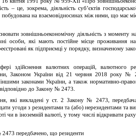
від 16 квітня 1991 року № 959-XII «Про зовнішньоеконо
сть – це, зокрема, діяльність суб’єктів господарсько
, побудована на взаємовідносинах між ними, що має місц
снювати зовнішньоекономічну діяльність з моменту на
чні особи, які мають постійне місце проживання на
еєстровані як підприємці у порядку, визначеному зако
ері здійснення валютних операцій, валютного ре
їни, Законом України від 21 червня 2018 року № 2
, іншими законами України, а також нормативно-прав
 відповідно до Закону № 2473.
я, які викладені у ст. 2 Закону № 2473, передбача
ати угоди з резидентами та (або) нерезидентами та ви
ті чи в іноземній валюті, у тому числі відкривати ра
№ 2473 передбачено, що резиденти