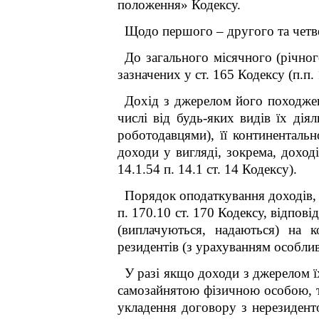
положення» Кодексу.
Щодо першого – другого та четв
До загального місячного (річно
зазначених у ст. 165 Кодексу (п.п. 
Дохід з джерелом його походжен
числі від будь-яких видів їх дія
роботодавцями), її континентальн
доходи у вигляді, зокрема, доход
14.1.54 п. 14.1 ст. 14 Кодексу).
Порядок оподаткування доходів,
п. 170.10 ст. 170 Кодексу, відпов
(виплачуються, надаються) на к
резидентів (з урахуванням особли
У разі якщо доходи з джерелом 
самозайнятою фізичною особою, т
укладення договору з нерезиден