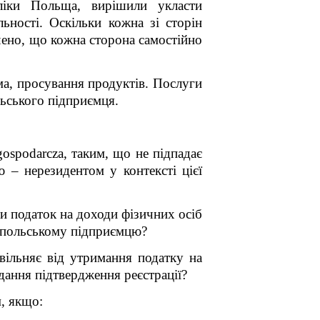
бліки Польща, вирішили укласти
ьності. Оскільки кожна зі сторін
чено, що кожна сторона самостійно
ма, просування продуктів. Послуги
льського підприємця.
gospodarcza, таким, що не підпадає
­ – нерезидентом у контексті цієї
и податок на доходи фізичних осіб
му польському підприємцю?
звільняє від утримання податку на
дання підтвердження реєстрації?
, якщо: