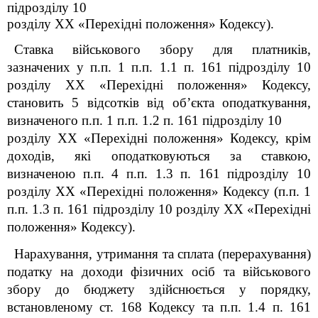
підрозділу 10
розділу XX «Перехідні положення»
Кодексу).
Ставка військового збору для платників,
зазначених у п.п. 1 п.п. 1.1 п. 16
1
підрозділу 10
розділу
XX
«Перехідні положення» Кодексу,
становить 5 відсотків від об’єкта оподаткування,
визначеного п.п. 1 п.п. 1.2 п. 16
1
підрозділу 10
розділу
XX
«Перехідні положення» Кодексу
, крім
доходів, які оподатковуються за ставкою,
визначеною п.п. 4
п.п. 1.3 п. 16
1
підрозділу 10
розділу
XX
«Перехідні положення»
Кодексу
(п.п. 1
п.п. 1.3 п. 16
1
підрозділу 10 розділу
XX
«Перехідні
положення» Кодексу).
Нарахування, утримання та сплата (перерахування)
податку на доходи фізичних осіб та військового
збору до бюджету здійснюється у порядку,
встановленому ст. 168 Кодексу та п.п. 1.4 п. 16
1