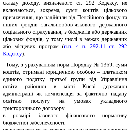
складу доходу, визначеного ст. 292 Кодексу, не
включаються, зокрема, суми коштів цільового
призначення, що надійшли від Пенсійного фонду та
інших фондів загальнообов’язкового державного
соціального страхування, з бюджетів або державних
цільових фондів, у тому числі в межах державних
або місцевих програм (
п.п. 4 п. 292.11 ст. 292
Кодексу
).
Тому, з урахуванням норм Порядку № 1369, суми
коштів, отримані юридичною особою – платником
єдиного податку третьої групи від Управління
освіти районної в місті Києві державної
адміністрації як компенсація за фактично надану
освітню послугу на умовах укладеного
тристороннього договору
в розмірі базового фінансового нормативу
бюджетної забезпеченості,
не включаються до складу доходу платника єдиного