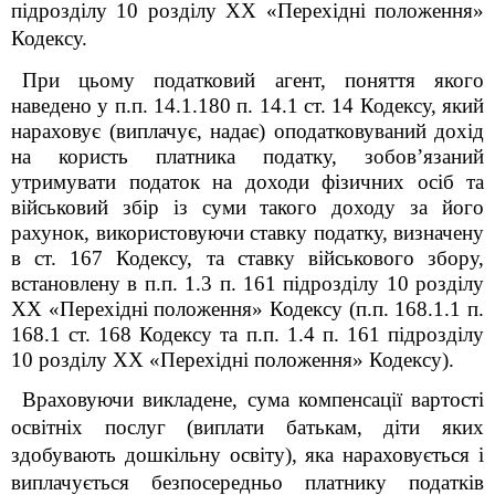
підрозділу 10 розділу
XX
«Перехідні положення»
Кодексу.
При цьому податковий агент, поняття якого
наведено у п.п. 14.1.180 п. 14.1 ст. 14 Кодексу, який
нараховує (виплачує, надає) оподатковуваний дохід
на користь платника податку, зобов’язаний
утримувати податок на доходи фізичних осіб та
військовий збір із суми такого доходу за його
рахунок, використовуючи ставку податку, визначену
в ст. 167 Кодексу, та ставку військового збору,
встановлену в п.п. 1.3 п. 16
1
підрозділу 10 розділу
XX «Перехідні положення» Кодексу (п.п. 168.1.1 п.
168.1 ст. 168 Кодексу та п.п. 1.4 п. 16
1
підрозділу
10 розділу XX «Перехідні положення» Кодексу).
Враховуючи викладене, сума компенсації вартості
освітніх послуг (виплати батькам, діти яких
здобувають дошкільну освіту), яка нараховується і
виплачується безпосередньо платнику податків