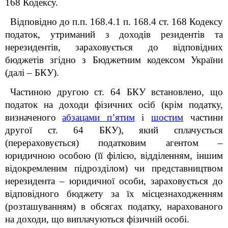
168 Кодексу.
Відповідно до п.п. 168.4.1 п. 168.4 ст. 168 Кодексу
податок, утриманий з доходів резидентів та
нерезидентів, зараховується до відповідних
бюджетів згідно з Бюджетним кодексом України
(далі – БКУ).
Частиною другою ст. 64 БКУ встановлено, що
податок на доходи фізичних осіб (крім податку,
визначеного
абзацами п’ятим
і
шостим
частини
другої ст. 64 БКУ), який сплачується
(перераховується)
податковим агентом –
юридичною особою (її філією, відділенням, іншим
відокремленим підрозділом) чи представництвом
нерезидента – юридичної особи, зараховується до
відповідного бюджету за їх місцезнаходженням
(розташуванням) в обсягах податку, нарахованого
на доходи, що виплачуються фізичній особі.