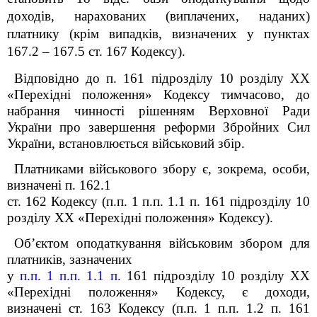
доходів, нарахованих (виплачених, наданих)
платнику (крім випадків, визначених у пунктах
167.2 – 167.5 ст. 167 Кодексу).
Відповідно до п. 16
1
підрозділу 10 розділу ХХ
«Перехідні положення»
Кодексу
тимчасово, до
набрання чинності рішенням Верховної Ради
України про завершення реформи Збройних Сил
України, встановлюється військовий збір.
Платниками військового збору є, зокрема, особи,
визначені п. 162.1
ст. 162 Кодексу (п.п. 1 п.п. 1.1 п. 16
1
підрозділу 10
розділу XX «Перехідні положення»
Кодексу
).
Об’єктом оподаткування військовим збором для
платників, зазначених
у
п.п. 1 п.п. 1.1 п.
16
1
підрозділу 10 розділу XX
«Перехідні положення»
Кодексу
, є доходи,
визначені ст. 163 Кодексу (п.п. 1 п.п. 1.2 п. 16
1