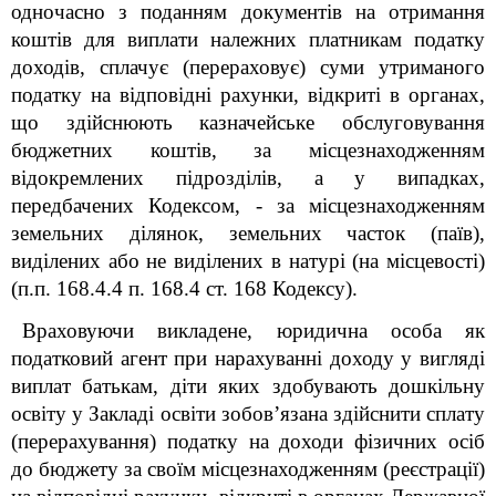
одночасно з поданням документів на отримання
коштів для виплати належних платникам податку
доходів, сплачує (перераховує) суми утриманого
податку на відповідні рахунки, відкриті в органах,
що здійснюють казначейське обслуговування
бюджетних коштів, за місцезнаходженням
відокремлених підрозділів, а у випадках,
передбачених Кодексом, - за місцезнаходженням
земельних ділянок, земельних часток (паїв),
виділених або не виділених в натурі (на місцевості)
(п.п. 168.4.4 п. 168.4 ст. 168 Кодексу).
Враховуючи викладене, юридична особа як
податковий агент при нарахуванні доходу у вигляді
виплат батькам, діти яких здобувають дошкільну
освіту у Закладі
освіти
зобов’язана здійснити сплату
(перерахування) податку на доходи фізичних осіб
до бюджету за своїм місцезнаходженням (реєстрації)