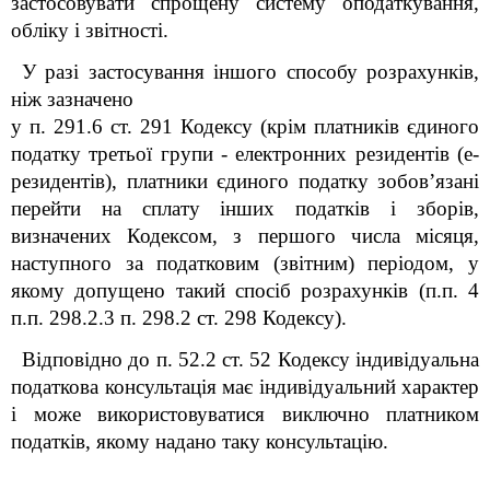
застосовувати спрощену систему оподаткування,
обліку і звітності.
У разі застосування іншого способу розрахунків,
ніж зазначено
у п
.
291.6 ст
.
291 Кодексу (крім платників єдиного
податку третьої групи - електронних резидентів (е-
резидентів), платники єдиного податку зобов
’
язані
перейти на сплату інших податків і зборів,
визначених Кодексом, з першого числа місяця,
наступного за податковим (звітним) періодом, у
якому допущено такий спосіб розрахунків (
п.п.
4
п.п.
298.2.3 п
.
298.2 ст
.
298 Кодексу).
Відповідно до п. 52.2 ст. 52
Кодексу
індивідуальна
податкова консультація має індивідуальний характер
і може використовуватися виключно платником
податків, якому надано таку консультацію.
_______________________________________________________________________