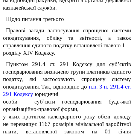
на відповідні рахунки, відкриті в органах Державної
казначейської служби.
Щодо питання третього
Правові засади застосування спрощеної системи
оподаткування, обліку та звітності, а також
справляння єдиного податку встановлені главою 1
розділу XIV Кодексу.
Пунктом 291.4 ст. 291 Кодексу для суб’єктів
господарювання визначено групи платників єдиного
податку, які застосовують спрощену систему
оподаткування.
Так, відповідно до
п.п. 3 п. 291.4 ст.
291 Кодексу
юридичні
особи – суб’єкти господарювання будь-якої
організаційно-правової форми,
у яких протягом календарного року обсяг доходу
не перевищує 1167 розмірів мінімальної заробітної
плати, встановленої законом на 01 січня