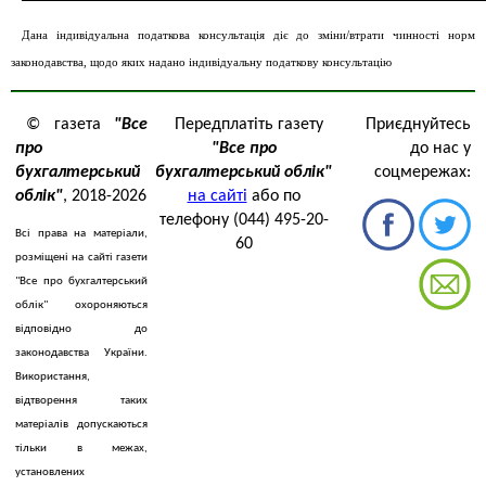
Дана індивідуальна податкова консультація діє до зміни/втрати чинності норм
законодавства, щодо яких надано індивідуальну податкову консультацію
© газета
"Все
Передплатіть газету
Приєднуйтесь
про
"Все про
до нас у
бухгалтерський
бухгалтерський облік"
соцмережах:
облік"
, 2018-2026
на сайті
або по
телефону (044) 495-20-
Всі права на матеріали,
60
розміщені на сайті газети
"Все про бухгалтерський
облік" охороняються
відповідно до
законодавства України.
Використання,
відтворення таких
матеріалів допускаються
тільки в межах,
установлених