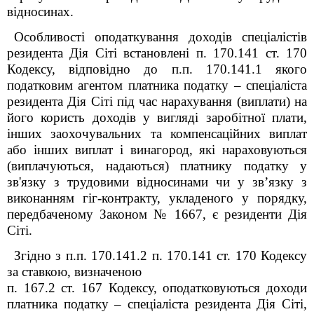
відносинах.
Особливості оподаткування доходів спеціалістів
резидента Дія Сіті встановлені п. 170.14
1
ст. 170
Кодексу, відповідно до п.п. 170.14
1
.1 якого
податковим агентом платника податку – спеціаліста
резидента Дія Сіті під час нарахування (виплати) на
його користь доходів у вигляді заробітної плати,
інших заохочувальних та компенсаційних виплат
або інших виплат і винагород, які нараховуються
(виплачуються, надаються) платнику податку у
зв'язку з трудовими відносинами чи у зв’язку з
виконанням гіг-контракту, укладеного у порядку,
передбаченому Законом № 1667, є резиденти Дія
Сіті.
Згідно з п.п. 170.14
1
.2 п. 170.14
1
ст. 170 Кодексу
за ставкою, визначеною
п. 167.2 ст. 167 Кодексу, оподатковуються доходи
платника податку – спеціаліста резидента Дія Сіті,