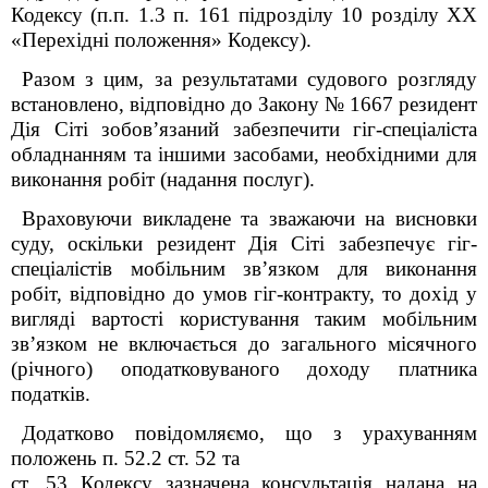
Кодексу (п.п. 1.3 п. 16
1
підрозділу 10 розділу XX
«Перехідні положення» Кодексу).
Разом з цим, за результатами судового розгляду
встановлено, відповідно до Закону № 1667 резидент
Дія Сіті зобов’язаний забезпечити гіг-спеціаліста
обладнанням та іншими засобами, необхідними для
виконання робіт (надання послуг).
Враховуючи викладене
та зважаючи на висновки
суду, оскільки резидент Дія Сіті забезпечує гіг-
спеціалістів мобільним зв’язком для виконання
робіт, відповідно до умов гіг-контракту, то дохід у
вигляді вартості користування таким мобільним
зв’язком не включається до загального місячного
(річного) оподатковуваного доходу платника
податків.
Додатково повідомляємо, що з урахуванням
положень п. 52.2 ст. 52 та
ст. 53 Кодексу зазначена консультація надана на