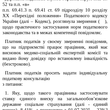
52 та п.п. «в»
п.п. 69.41.3 п. 69.41
ст. 69 підрозділу 10 розділу
XX «Перехідні положення» Податкового кодексу
України (далі – Кодекс), розглянула звернення (
),
щодо практичного застосування норм податкового
законодавства та в межах компетенції повідомляє.
Платник податків у своєму зверненні повідомив,
що на підприємстві працює працівник, який має
висновок медико-соціальній експертній комісії та
видано йому довідку про встановлену інвалідність
(безстроково).
Платник податків просить надати індивідуальну
податкову консультацію
з питання:
1. Яку, щодо такого працівника застосовувати
ставку
єдиного внеску на загальнообов’язкове
державне соціальне страхування
(далі - єдиний
внесок), 8,41%, а починаючи з 01.07.2025 – 22%?