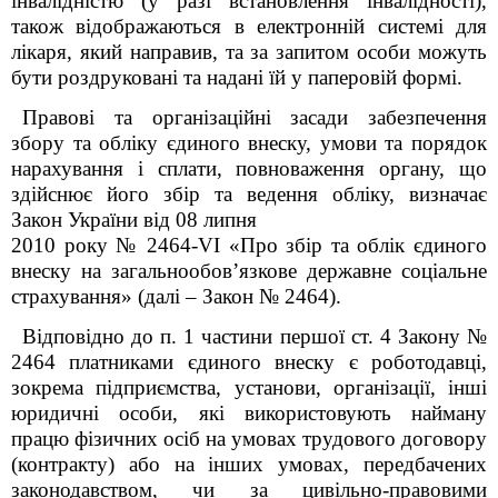
інвалідністю (у разі встановлення інвалідності),
також відображаються в електронній системі для
лікаря, який направив, та за запитом особи можуть
бути роздруковані та надані їй у паперовій формі.
Правові та організаційні засади забезпечення
збору та обліку єдиного внеску, умови та порядок
нарахування і сплати, повноваження органу, що
здійснює його збір та ведення обліку, визначає
Закон України від 08 липня
2010 року № 2464-VI «Про збір та облік єдиного
внеску на загальнообов’язкове державне соціальне
страхування» (далі – Закон № 2464).
Відповідно до п. 1 частини першої ст. 4 Закону №
2464 платниками єдиного внеску є роботодавці,
зокрема підприємства, установи, організації, інші
юридичні особи, які використовують найману
працю фізичних осіб на умовах трудового договору
(контракту) або на інших умовах
, передбачених
законодавством, чи за цивільно-правовими