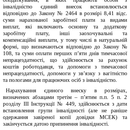
інвалідністю єдиний внесок встановлюється
відповідно до Закону № 2464 в розмірі 8,41 відс.
суми нарахованої заробітної плати за видами
виплат, які включають основну та додаткову
заробітну плату, інші заохочувальні та
компенсаційні виплати, у тому числі в натуральній
формі, що визначаються відповідно до Закону №
108, та суми оплати перших п’яти днів тимчасової
непрацездатності, що здійснюється за рахунок
коштів роботодавця, та допомоги з тимчасової
непрацездатності, допомоги у зв’язку з вагітністю
та пологами для працюючих осіб з інвалідністю.
Нарахування єдиного внеску в розмірах,
визначених абзацами третім – п’ятим п.п. 5 п. 2
розділу ІІІ Інструкції № 449, здійснюється з дати
встановлення групи інвалідності (але не раніше
одержання завіреної копії довідки МСЕК) та
закінчується датою припинення інвалідності.