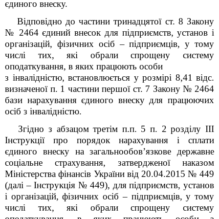
єдиного внеску.
Відповідно до частини тринадцятої ст. 8 Закону
№ 2464 єдиний внесок для підприємств, установ і
організацій, фізичних осіб – підприємців, у тому
числі тих, які обрали спрощену систему
оподаткування, в яких працюють особи
з інвалідністю, встановлюється у розмірі 8,41 відс.
визначеної п. 1 частини першої ст. 7 Закону № 2464
бази нарахування єдиного внеску для працюючих
осіб з інвалідністю.
Згідно з абзацом третім п.п. 5 п. 2 розділу ІІІ
Інструкції про порядок нарахування і сплати
єдиного внеску на загальнообов’язкове державне
соціальне страхування, затвердженої наказом
Міністерства фінансів України від 20.04.2015 № 449
(далі – Інструкція № 449),
для підприємств, установ
і організацій, фізичних осіб – підприємців, у тому
числі тих, які обрали спрощену систему
оподаткування, в яких працюють особи з