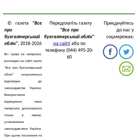
© газета
"Все
Передплатіть газету
Приєднуйтесь
про
"Все про
до нас у
бухгалтерський
бухгалтерський облік"
соцмережах:
облік"
, 2018-2026
на сайті
або по
телефону (044) 495-20-
Всі права на матеріали,
60
розміщені на сайті газети
"Все про бухгалтерський
облік" охороняються
відповідно до
законодавства України.
Використання,
відтворення таких
матеріалів допускаються
тільки в межах,
установлених
законодавством України.
При цьому посилання на