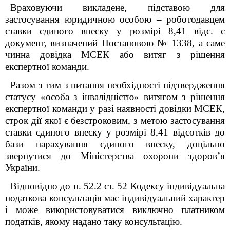
Враховуючи викладене, підставою для
застосування юридичною особою – роботодавцем
ставки єдиного внеску у розмірі 8,41 відс. є
документ, визначений Постановою № 1338, а саме
чинна довідка МСЕК або витяг з рішення
експертної команди.
Разом з тим з
питання необхідності підтвердження
статусу «особа з інвалідністю» витягом з
рішення
експертної команди
у разі наявності довідки МСЕК,
строк дії якої є безстроковим, з метою застосування
ставки єдиного внеску у розмірі 8,41 відсотків до
бази нарахування єдиного внеску, доцільно
звернутися до Міністерства охорони здоров’я
України.
Відповідно до п. 52.2 ст. 52 Кодексу індивідуальна
податкова консультація має індивідуальний характер
і може використовуватися виключно платником
податків, якому надано таку консультацію.