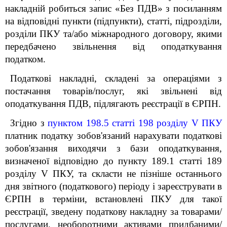
накладній робиться запис «Без ПДВ» з посиланням
на відповідні пункти (підпункти), статті, підрозділи,
розділи ПКУ та/або міжнародного договору, якими
передбачено звільнення від оподаткування
податком.
Податкові накладні, складені за операціями з
постачання товарів/послуг, які звільнені від
оподаткування ПДВ, підлягають реєстрації в ЄРПН.
Згідно з
пунктом 198.5 статті 198 розділу V ПКУ
платник податку зобов'язаний нарахувати податкові
зобов'язання виходячи з бази оподаткування,
визначеної відповідно до пункту 189.1 статті 189
розділу V ПКУ, та скласти не пізніше останнього
дня звітного (податкового) періоду і зареєструвати в
ЄРПН в терміни, встановлені ПКУ для такої
реєстрації, зведену податкову накладну за товарами/
послугами, необоротними активами придбаними/