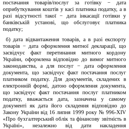
постачання товарів/послуг за готівку
−
дата
оприбуткування коштів у касі платника податку, а в
разі відсутності такої
−
дата інкасації готівки у
банківській установі, що обслуговує платника
податку;
б) дата відвантаження товарів, а в разі експорту
товарів
−
дата оформлення митної декларації, що
засвідчує факт перетинання митного кордону
України, оформлена відповідно до вимог митного
законодавства, а для послуг
−
дата оформлення
документа, що засвідчує факт постачання послуг
платником податку. Для документів, складених в
електронній формі, датою оформлення документа,
що засвідчує факт постачання послуг платником
податку, вважається дата, зазначена у самому
документі як дата його складення відповідно до
Закону України від 16 липня 1999 року № 996-XIV
«Про бухгалтерський облік та фінансову звітність в
Україні», незалежно від дати накладення