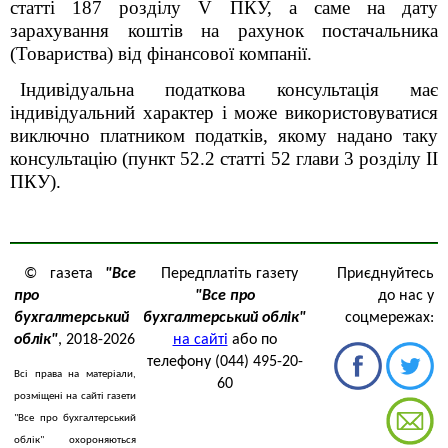
статті 187 розділу V ПКУ, а саме на дату
зарахування коштів на рахунок постачальника
(Товариства) від фінансової компанії.
Індивідуальна п
одаткова консультація має
індивідуальний характер і може використовуватися
виключно платником податків, якому надано таку
консультацію (пункт 52.2 статті 52 глави 3 роздiлу II
ПКУ).
© газета
"Все
Передплатіть газету
Приєднуйтесь
про
"Все про
до нас у
бухгалтерський
бухгалтерський облік"
соцмережах:
облік"
, 2018-2026
на сайті
або по
телефону (044) 495-20-
Всі права на матеріали,
60
розміщені на сайті газети
"Все про бухгалтерський
облік" охороняються