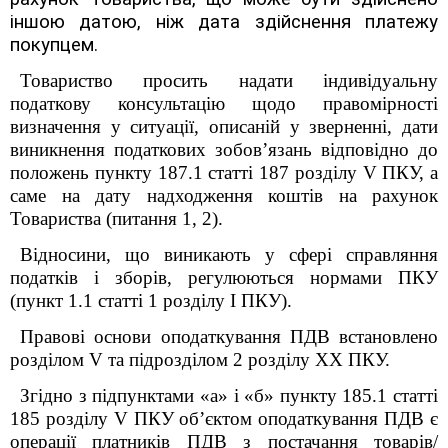
іншою датою, ніж дата здійснення платежу
покупцем.
Товариство
просить надати індивідуальну
податкову консультацію
щодо правомірності
визначення у ситуації, описаній у зверненні, дати
виникнення податкових зобовʼязань відповідно до
положень пункту 187.1 статті 187 розділу V ПКУ, а
саме на дату надходження коштів на рахунок
Товариства (питання 1, 2).
Відносини, що виникають у сфері справляння
податків і зборів, регулюються нормами ПКУ
(пункт 1.1 статті 1 розділу І ПКУ).
Правові основи оподаткування ПДВ встановлено
розділом
V
та підрозділом 2 розділу
XX
ПКУ.
Згідно з підпунктами «а» і «б» пункту 185.1 статті
185 розділу V ПКУ об’єктом оподаткування ПДВ є
операції платників ПДВ з постачання товарів/