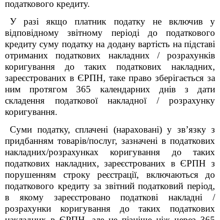
податкового кредиту.
У разі якщо платник податку не включив у
відповідному звітному періоді до податкового
кредиту суму податку на додану вартість на підставі
отриманих податкових накладних / розрахунків
коригування до таких податкових накладних,
зареєстрованих в ЄРПН, таке право зберігається за
ним протягом 365 календарних днів з дати
складення податкової накладної / розрахунку
коригування.
Суми податку, сплачені (нараховані) у зв’язку з
придбанням товарів/послуг, зазначені в податкових
накладних/розрахунках коригування до таких
податкових накладних, зареєстрованих в ЄРПН з
порушенням строку реєстрації, включаються до
податкового кредиту за звітний податковий період,
в якому зареєстровано податкові накладні /
розрахунки коригування до таких податкових
накладних в ЄРПН, але не пізніше ніж через 365