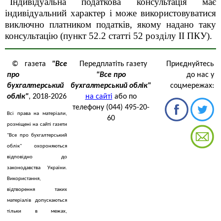
Індивідуальна податкова консультація має
індивідуальний характер і може використовуватися
виключно платником податків, якому надано таку
консультацію (пункт 52.2 статті 52 розділу ІІ ПКУ).
© газета
"Все
Передплатіть газету
Приєднуйтесь
про
"Все про
до нас у
бухгалтерський
бухгалтерський облік"
соцмережах:
облік"
, 2018-2026
на сайті
або по
телефону (044) 495-20-
Всі права на матеріали,
60
розміщені на сайті газети
"Все про бухгалтерський
облік" охороняються
відповідно до
законодавства України.
Використання,
відтворення таких
матеріалів допускаються
тільки в межах,