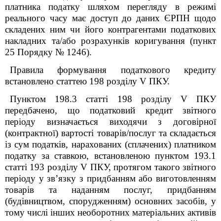
платника податку шляхом перегляду в режимі
реального часу має доступ до даних ЄРПН щодо
складених ним чи його контрагентами податкових
накладних та/або розрахунків коригування (пункт
25 Порядку № 1246).
Правила формування податкового кредиту
встановлено статтею 198 розділу V ПКУ.
Пунктом 198.3 статті 198 розділу V ПКУ
передбачено, що податковий кредит звітного
періоду визначається виходячи з договірної
(контрактної) вартості товарів/послуг та складається
із сум податків, нарахованих (сплачених) платником
податку за ставкою, встановленою пунктом 193.1
статті 193 розділу V ПКУ, протягом такого звітного
періоду у зв’язку з придбанням або виготовленням
товарів та наданням послуг, придбанням
(будівництвом, спорудженням) основних засобів, у
тому числі інших необоротних матеріальних активів