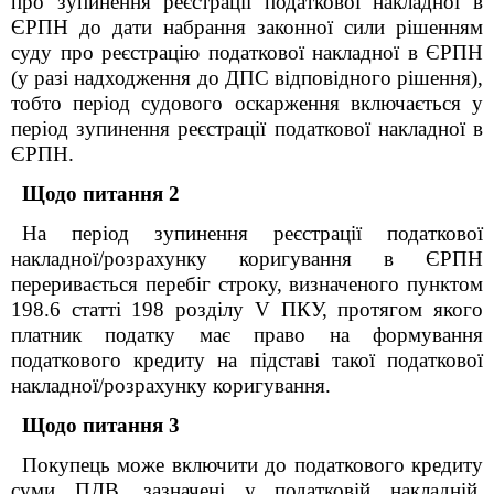
про зупинення реєстрації податкової накладної в
ЄРПН до дати набрання законної сили рішенням
суду про реєстрацію податкової накладної в ЄРПН
(у разі надходження до ДПС відповідного рішення),
тобто період судового оскарження включається у
період зупинення реєстрації податкової накладної в
ЄРПН.
Щодо питання 2
На період
зупинення реєстрації податкової
накладної/розрахунку коригування в ЄРПН
переривається перебіг строку, визначеного пунктом
198.6 статті 198 розділу V ПКУ, протягом якого
платник податку має право на формування
податкового кредиту на підставі такої податкової
накладної/розрахунку коригування.
Щодо питання 3
Покупець може включити до податкового кредиту
суми ПДВ, зазначені у податковій накладній,