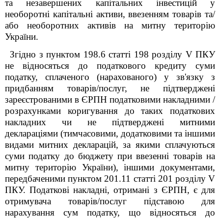
та незавершених капітальних інвестицій у
необоротні капітальні активи, ввезенням товарів та/
або необоротних активів на митну територію
України.
Згідно з пунктом 198.6 статті 198 розділу V ПКУ
не відносяться до податкового кредиту суми
податку, сплаченого (нарахованого) у зв'язку з
придбанням товарів/послуг, не підтверджені
зареєстрованими в ЄРПН податковими накладними /
розрахунками коригування до таких податкових
накладних чи не підтверджені митними
деклараціями (тимчасовими, додатковими та іншими
видами митних декларацій, за якими сплачуються
суми податку до бюджету при ввезенні товарів на
митну територію України), іншими документами,
передбаченими пунктом 201.11 статті 201 розділу V
ПКУ. Податкові накладні, отримані з ЄРПН, є для
отримувача товарів/послуг підставою для
нарахування сум податку, що відносяться до