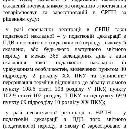
складеній постачальником за операцією з постачання
товарів/послуг та зареєстрованій в ЄРПН за
рішенням суду:
у разі своєчасної реєстрації в ЄРПН такої
податкової накладної – у податковій декларації з
ПДВ того звітного (податкового) періоду, в якому її
складено, або будь-якого наступного звітного
періоду в межах 365 календарних днів з дати
складання такої податкової накладної (з
урахуванням особливостей, визначених пунктом 80
підрозділу 2 розділу XX ПКУ, та зупинення/
переривання термінів відповідно до абзацу сьомого
пункту 198.6 статті 198 розділу V ПКУ, пункту
102.9 статті 102 розділу ІІ ПКУ та підпункту 69.9
пункту 69 підрозділу 10 розділу XX ПКУ);
у разі несвоєчасної реєстрації в ЄРПН – у
податковій декларації з ПДВ того звітного
(податкового) періоду, в якому її зареєстровано в