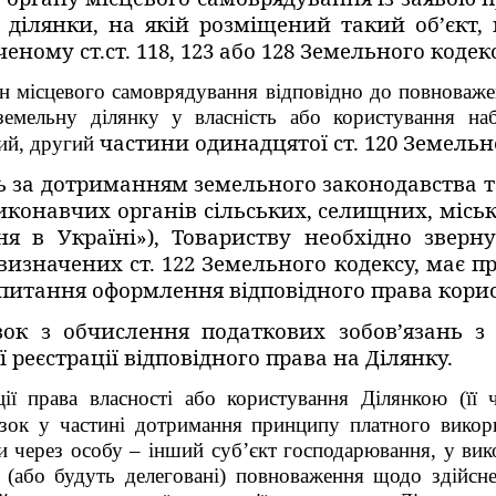
 ділянки, на якій розміщений такий об’єкт
ченому ст.ст. 118, 123 або 128 Земельного кодекс
ан місцевого самоврядування відповідно до повноваже
 земельну ділянку у власність або користування на
частини одинадцятої ст. 120 Земельн
ий, другий
ь за дотриманням земельного законодавства т
онавчих органів сільських, селищних, міськи
я в Україні»), Товариству необхідно зверну
визначених ст. 122 Земельного кодексу, має пр
 питання оформлення відповідного права кори
зок з обчислення податкових зобов’язань з
реєстрації відповідного права на Ділянку.
ії права власності або користування Ділянкою (її 
зок у частині дотримання принципу платного викори
 через особу – інший суб’єкт господарювання, у вик
о (або будуть делеговані) повноваження щодо здійсне