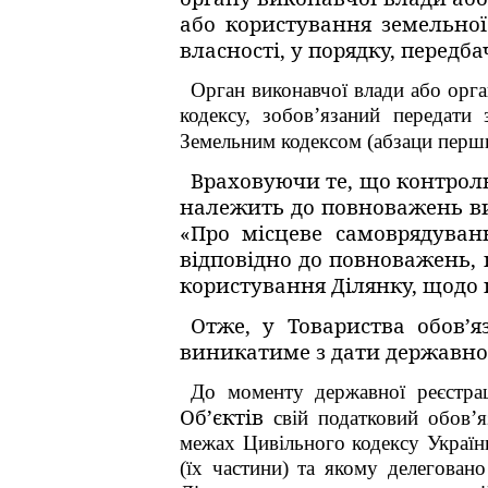
або користування земельної
власності, у порядку, передба
Орган виконавчої влади або орг
кодексу, зобов’язаний передати
Земельним кодексом (абзаци перш
Враховуючи те, що контрол
належить до повноважень вик
«Про місцеве самоврядуванн
відповідно до повноважень, 
користування Ділянку, щодо
Отже, у Товариства обов’я
виникатиме з дати державної 
До моменту державної реєстрац
Об’єктів
свій податковий обов’я
межах Цивільного кодексу України
(їх частини) та якому делегован