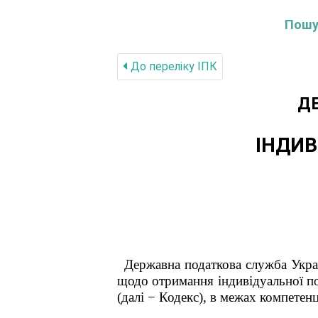
Пошук
До переліку IПК
Д
ІНДИВ
Державна податкова служба Укра
щодо отримання індивідуальної под
(далі − Кодекс), в межах компетенц