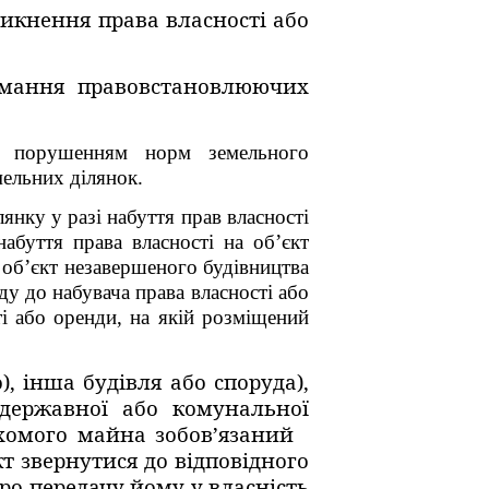
никнення права власності або
имання правовстановлюючих
є порушенням норм земельного
мельних ділянок.
нку у разі набуття прав власності
буття права власності на об’єкт
 об’єкт незавершеного будівництва
оду до набувача права власності або
і або оренди, на якій розміщений
, інша будівля або споруда),
 державної або комунальної
рухомого майна зобов’язаний
кт звернутися до відповідного
ро передачу йому у власність