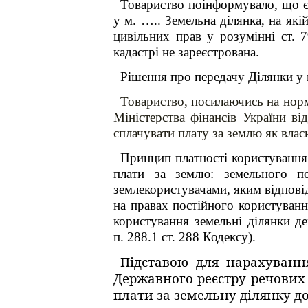
Товариство поінформувало, що є 
у м. ….. Земельна ділянка, на які
цивільних прав у розумінні ст. 
кадастрі не зареєстрована.
Рішення про передачу Ділянки у
Товариство, посилаючись на нор
Міністерства фінансів України в
сплачувати плату за землю як влас
Принцип платності користування 
плати за землю: земельного по
землекористувачами, яким відповід
на правах постійного користуван
користування земельні ділянки дер
п. 288.1 ст. 288 Кодексу).
Підставою для нарахування
Державного реєстру речових п
плати за земельну ділянку дог