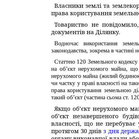
Власники землі та землекор
права користування земельною
Товариство не повідомил
документів на Ділянку.
Водночас використання земе
законодавства, зокрема в частині
Статтею
120 Земельного кодексу 
на об’єкт нерухомого майна, що
нерухомого майна (жилий будинок 
чи частку у праві власності на так
права користування земельною ді
такий об’єкт (частина сьома ст. 12
Якщо об’єкт нерухомого май
об’єкт незавершеного буді
власності, що не перебуває
протягом 30 днів
з дня держа
органу виконавчої влади або