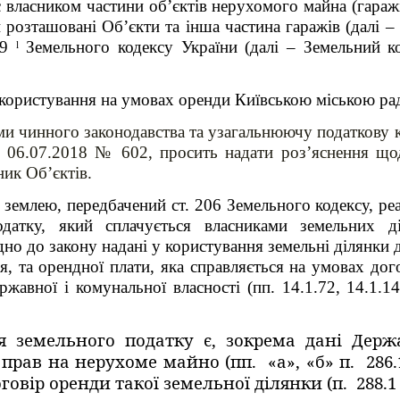
власником частини об’єктів нерухомого майна (гаражі
й розташовані Об’єкти та інша частина гаражів (далі –
79 ˡ Земельного кодексу України (далі – Земельний 
 користування на умовах оренди Київською міською ра
ми чинного законодавства та узагальнюючу податкову 
ід 06.07.2018 № 602, просить надати роз’яснення щ
ник Об’єктів.
землею, передбачений ст. 206 Земельного кодексу, ре
датку, який сплачується власниками
земельних діл
но до закону надані у користування земельні ділянки 
ня,
та орендної плати, яка справляється на умовах дог
жавної і комунальної власності (пп. 14.1.72, 14.1.147
 земельного податку є, зокрема дані Держа
рав на нерухоме майно (пп. «а», «б» п. 286.1
овір оренди такої земельної ділянки (п. 288.1 