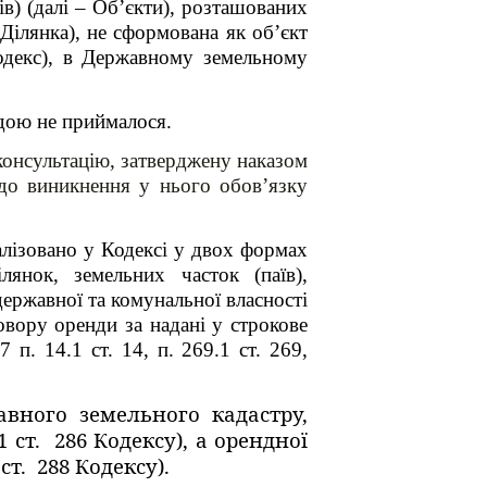
в) (далі – Об’єкти), розташованих
 Ділянка), не сформована як об’єкт
кодекс), в Державному земельному
дою не приймалося.
консультацію, затверджену наказом
одо виникнення у нього обов’язку
алізовано у Кодексі у двох формах
янок, земельних часток (паїв),
державної та комунальної власності
овору оренди за надані у строкове
 п. 14.1 ст. 14, п. 269.1 ст. 269,
вного земельного кадастру,
 ст. 286 Кодексу), а орендної
ст. 288 Кодексу).