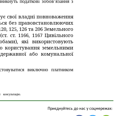
иникнуть податкові зобов’язання з
зує свої владні повноваження
ється без правовстановлюючих
20, 125, 126 та 206 Земельного
т. ст. 1166, 1167 Цивільного
бами), які використовують
во користування земельними
 державної або комунальної
истовуватися виключно платником
у консультацію.
Приєднуйтесь до нас у соцмережах: