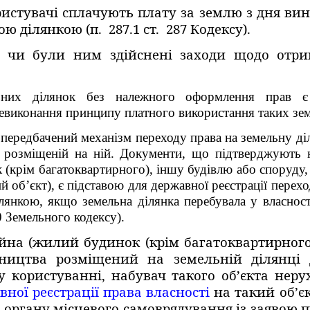
истувачі сплачують плату за землю з дня ви
 ділянкою (п. 287.1 ст. 287 Кодексу).
о, чи були ним здійснені заходи щодо отр
льних ділянок без належного оформлення прав 
 невиконання принципу платного використання таких зе
передбачений механізм переходу права на земельну діля
 розміщеній на ній. Документи, що підтверджують на
(крім багатоквартирного), іншу будівлю або споруду,
ий об’єкт), є підставою для державної реєстрації перех
лянкою, якщо земельна ділянка перебувала у власност
0 Земельного кодексу).
на (жилий будинок (крім багатоквартирного)
вництва розміщений на земельній ділянці
 у користуванні, набувач такого об’єкта не
вної реєстрації права власності
на такий об’є
 органу місцевого самоврядування із заявою п