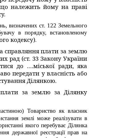
, що належить йому на праві
у.
нь, визначених ст. 122 Земельного
бувачу в порядку, встановленому
ого кодексу)
.
а справляння плати за землю
х рад (ст. 33 Закону України
тися до ….міської ради, яка
аво передати у власність або
стування Ділянкою.
 плати за землю за Ділянку
частиною) Товариство як власник
стання землі може реалізувати в
ористанні якого перебуває Ділянка
ння державної реєстрації прав на