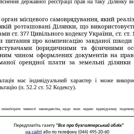
йснення державної реєстрації прав на таку Ділянку в
орган місцевого самоврядування, який реалі
а якій розташовані Ділянки, що використову
 ст. 377 Цивільного кодексу України, ст. ст. 1
 питання про компенсацію завданої шкоди (с
ристувачами (юридичними та фізичними осо
жним чином оформлених документів на пра
маної орендної плати за земельні ділянки
льтація має індивідуальний характер і може викор
ьтацію (п. 52.2 ст. 52 Кодексу).
о зміни/втрати чинності законодавства, щодо яких надано індивідуальну податков
Передплатіть газету
"Все про бухгалтерський облік"
на сайті
або по телефону (044) 495-20-60