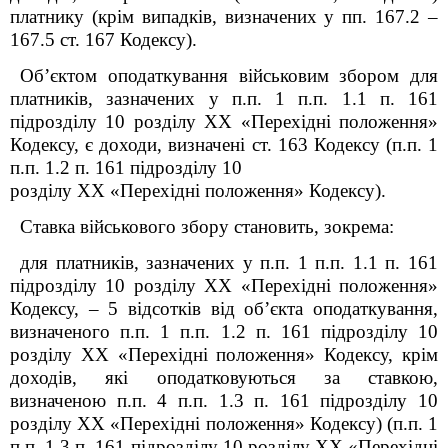
платнику (крім випадків, визначених у пп. 167.2 –
167.5 ст. 167 Кодексу).
Об’єктом оподаткування військовим збором для
платників, зазначених у п.п. 1 п.п. 1.1 п. 16
1
підрозділу 10 розділу XX «Перехідні положення»
Кодексу
, є доходи, визначені ст. 163 Кодексу (п.п. 1
п.п. 1.2 п. 16
1
підрозділу 10
розділу XX «Перехідні положення»
Кодексу).
Ставка військового збору становить, зокрема:
для платників, зазначених у п.п. 1 п.п. 1.1
п. 16
1
підрозділу 10 розділу XX «Перехідні положення»
Кодексу
,
–
5 відсотків від об’єкта оподаткування,
визначеного п.п. 1 п.п. 1.2
п. 16
1
підрозділу 10
розділу XX «Перехідні положення»
Кодексу,
крім
доходів, які оподатковуються за ставкою,
визначеною п.п. 4 п.п. 1.3 п. 16
1
підрозділу 10
розділу XX «Перехідні положення»
Кодексу)
(
п.п. 1
п.п. 1.3 п. 16
1
підрозділу 10 розділу XX «Перехідні