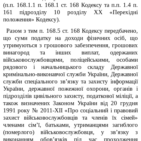
(п.п. 168.1.1 п. 168.1 ст. 168 Кодексу та п.п. 1.4 п.
16
1
підрозділу 10 розділу XX «Перехідні
положення» Кодексу).
Разом з тим п. 168.5 ст. 168 Кодексу передбачено,
що суми податку на доходи фізичних осіб, що
утримуються з грошового забезпечення, грошових
винагород та інших виплат, одержаних
військовослужбовцями, поліцейськими, особами
рядового і начальницького складу Державної
кримінально-виконавчої служби України, Державної
служби спеціального зв’язку та захисту інформації
України, державної пожежної охорони, органів і
підрозділів цивільного захисту, податкової міліції, а
також визначених Законом України від 20 грудня
1991 року № 2011-XII «Про соціальний і правовий
захист військовослужбовців та членів їх сімей»
членами сім’ї, батьками, утриманцями загиблого
(померлого) військовослужбовця, у зв’язку з
виконанням обов’язків під час проходження