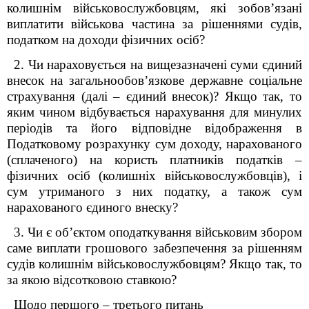
колишнім військовослужбовцям, які зобов’язані
виплатити військова частина за рішеннями судів,
податком на доходи фізичних осіб?
2. Чи нараховується на вищезазначені суми єдиний
внесок на загальнообов’язкове державне соціальне
страхування (далі – єдиний внесок)? Якщо так, то
яким чином відбувається нарахування для минулих
періодів та його відповідне відображення в
Податковому розрахунку сум доходу, нарахованого
(сплаченого) на користь платників податків –
фізичних осіб (колишніх військовослужбовців), i
сум утриманого з них податку, a також сум
нарахованого єдиного внеску?
3. Чи є об’єктом оподаткування військовим збором
саме виплати грошового забезпечення за рішенням
судів колишнім військовослужбовцям? Якщо так, то
за якою відсотковою ставкою?
Щодо першого – третього питань