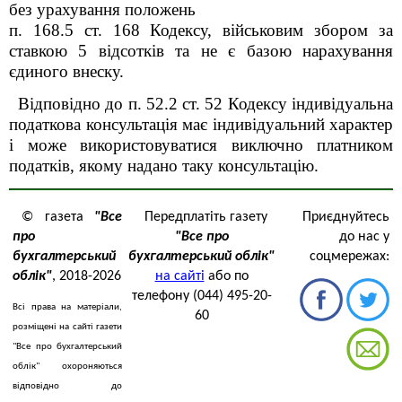
без урахування положень
п. 168.5 ст. 168 Кодексу, військовим збором за
ставкою 5 відсотків та не є базою нарахування
єдиного внеску.
Відповідно до п. 52.2 ст. 52 Кодексу індивідуальна
податкова консультація має індивідуальний характер
і може використовуватися виключно платником
податків, якому надано таку консультацію
.
© газета
"Все
Передплатіть газету
Приєднуйтесь
про
"Все про
до нас у
бухгалтерський
бухгалтерський облік"
соцмережах:
облік"
, 2018-2026
на сайті
або по
телефону (044) 495-20-
Всі права на матеріали,
60
розміщені на сайті газети
"Все про бухгалтерський
облік" охороняються
відповідно до