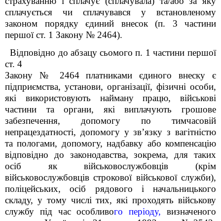
страхуванню і сплачує (сплачувала) та/або за яку
сплачується чи сплачувався у встановленому
законом порядку єдиний внесок (п. 3 частини
першої ст. 1 Закону № 2464).
Відповідно до абзацу
сьомого п. 1 частини першої
ст. 4
Закону № 2464 платниками єдиного внеску є
підприємства, установи, організації, фізичні особи,
які використовують найману працю, військові
частини та органи, які виплачують грошове
забезпечення, допомогу по тимчасовій
непрацездатності, допомогу у зв’язку з вагітністю
та пологами, допомогу, надбавку або компенсацію
відповідно до законодавства, зокрема,
для таких
осіб як в
ійськовослужбовців (крім
військовослужбовців строкової військової служби),
поліцейських, осіб рядового і начальницького
складу, у тому числі тих, які проходять військову
службу під час особливо
го періоду,
визначеного