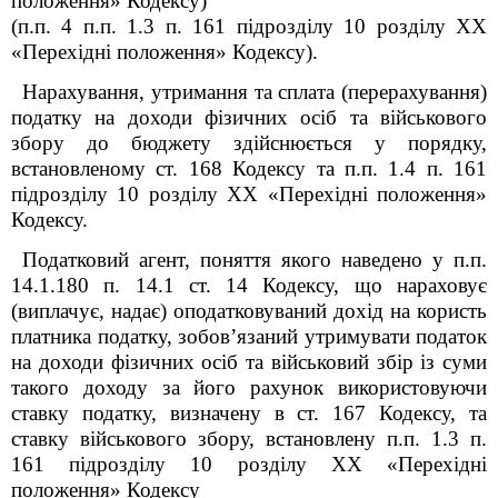
положення»
Кодексу
)
(п.п. 4 п.п. 1.3 п. 16
1
підрозділу 10 розділу XX
«Перехідні положення»
Кодексу).
Нарахування, утримання та сплата (перерахування)
податку на доходи фізичних осіб та військового
збору до бюджету здійснюється у порядку,
встановленому ст. 168 Кодексу та п.п. 1.4 п. 16
1
підрозділу 10 розділу XX «Перехідні положення»
Кодексу.
Податковий агент, поняття якого наведено у п.п.
14.1.180 п. 14.1 ст. 14 Кодексу, що нараховує
(виплачує, надає) оподатковуваний дохід на користь
платника податку, зобов’язаний утримувати податок
на доходи фізичних осіб та військовий збір із суми
такого доходу за його рахунок використовуючи
ставку податку, визначену в ст. 167 Кодексу, та
ставку військового збору, встановлену п.п. 1.3 п.
16
1
підрозділу 10 розділу XX «Перехідні
положення» Кодексу