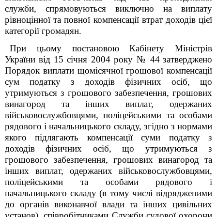
служби, спрямовуються виключно на виплату
рівноцінної та повної компенсації втрат доходів цієї
категорії громадян.
При цьому постановою Кабінету Міністрів
України від
15 січня 2004 року № 44
затверджено
Порядок виплати щомісячної грошової компенсації
сум податку з доходів фізичних осіб, що
утримуються з грошового забезпечення, грошових
винагород та інших виплат, одержаних
військовослужбовцями, поліцейськими та особами
рядового і начальницького складу, згідно з нормами
якого підлягають компенсації суми податку з
доходів фізичних осіб, що утримуються з
грошового забезпечення, грошових винагород та
інших виплат, одержаних військовослужбовцями,
поліцейськими та особами рядового і
начальницького складу (в тому числі відрядженими
до органів виконавчої влади та інших цивільних
установ), співробітниками Служби судової охорони