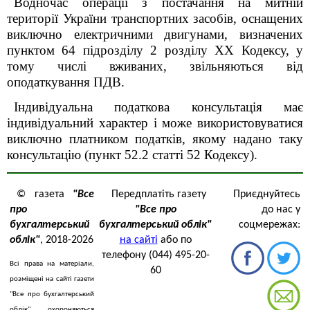
Водночас операції з постачання на митній
території України транспортних засобів, оснащених
виключно електричними двигунами, визначених
пунктом 64 підрозділу 2 розділу ХХ Кодексу, у
тому числі вживаних, звільняються від
оподаткування ПДВ.
Індивідуальна податкова консультація має
індивідуальний характер і може використовуватися
виключно платником податків, якому надано таку
консультацію (пункт 52.2 статті 52 Кодексу).
© газета
"Все
Передплатіть газету
Приєднуйтесь
про
"Все про
до нас у
бухгалтерський
бухгалтерський облік"
соцмережах:
облік"
, 2018-2026
на сайті
або по
телефону (044) 495-20-
Всі права на матеріали,
60
розміщені на сайті газети
"Все про бухгалтерський
облік" охороняються