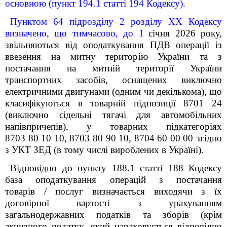
основною (пункт 194.1 статті 194 Кодексу).
Пунктом 64 підрозділу 2 розділу ХХ Кодексу
визначено, що тимчасово, до 1
січня 2026 року,
звільняються від оподаткування ПДВ операції із
ввезення на митну територію України та з
постачання на митній території України
транспортних засобів, оснащених виключно
електричними двигунами (одним чи декількома), що
класифікуються в товарній підпозиції 8701 24
(виключно сідельні тягачі для автомобільних
напівпричепів), у товарних підкатегоріях
8703 80 10 10, 8703 80 90 10, 8704 60 00 00 згідно
з УКТ ЗЕД (в тому числі вироблених в Україні).
Відповідно до пункту 188.1 статті 188 Кодексу
база оподаткування операцій з постачання
товарів / послуг визначається виходячи з їх
договірної вартості з урахуванням
загальнодержавних податків та зборів (крім
акцизного податку, який нараховується відповідно