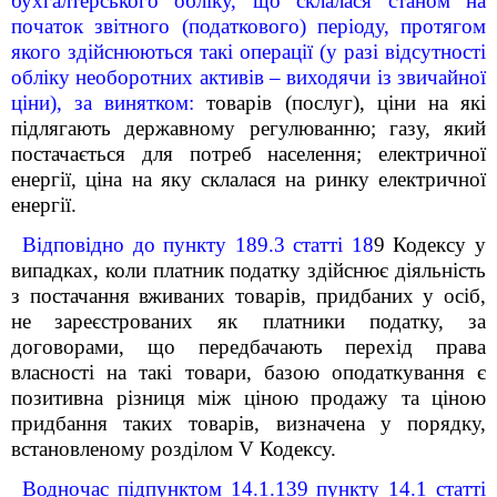
бухгалтерського обліку, що склалася станом на
початок звітного (податкового) періоду, протягом
якого здійснюються такі операції (у разі відсутності
обліку необоротних активів – виходячи із звичайної
ціни), за винятком:
товарів (послуг), ціни на які
підлягають державному регулюванню;
газу, який
постачається для потреб населення;
електричної
енергії, ціна на яку склалася на ринку електричної
енергії.
Відповідно до пункту 189.3 статті 18
9
Кодексу у
випадках, коли платник податку здійснює діяльність
з постачання вживаних товарів, придбаних у осіб,
не
зареєстрованих як платники податку, за
договорами, що передбачають перехід права
власності на такі товари, базою оподаткування є
позитивна різниця між ціною продажу та ціною
придбання таких товарів, визначена у порядку,
встановленому розділом V Кодексу.
Водночас підпунктом 14.1.139 пункту 14.1 статті