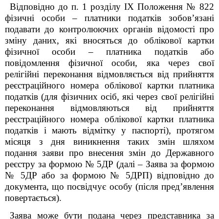
Відповідно до п. 1 розділу IX Положення № 822
фізичні особи – платники податків зобов’язані
подавати до контролюючих органів відомості про
зміну даних, які вносяться до облікової картки
фізичної особи – платника податків або
повідомлення фізичної особи, яка через свої
релігійні переконання відмовляється від прийняття
реєстраційного номера облікової картки платника
податків (для фізичних осіб, які через свої релігійні
переконання відмовляються від прийняття
реєстраційного номера облікової картки платника
податків і мають відмітку у паспорті), протягом
місяця з дня виникнення таких змін шляхом
подання заяви про внесення змін до Державного
реєстру за формою № 5ДР (далі – Заява за формою
№ 5ДР або за формою № 5ДРП) відповідно до
документа, що посвідчує особу (після пред’явлення
повертається).
Заява може бути подана через представника за