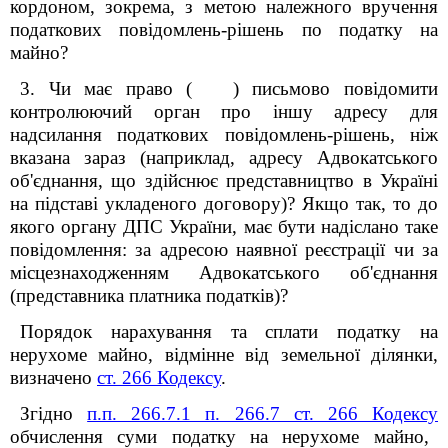
кордоном, зокрема, з метою належного вручення
податкових повідомлень-рішень по податку на
майно?
3. Чи має право ( ) письмово повідомити
контролюючий орган про іншу адресу для
надсилання податкових повідомлень-рішень, ніж
вказана зараз (наприклад, адресу Адвокатського
об'єднання, що здійснює представництво в Україні
на підставі укладеного договору)? Якщо так, то до
якого органу ДПС України, має бути надіслано таке
повідомлення: за адресою наявної реєстрації чи за
місцезнаходженням Адвокатського об'єднання
(представника платника податків)?
Порядок нар
ахування та сплати податку на
нерухоме майно, відмінне від земельної ділянки,
визначено
ст. 266 Кодексу
.
Згідно
п.п. 266.7.1 п. 266.7 ст. 266 Кодексу
обчислення суми податку на нерухоме майно,