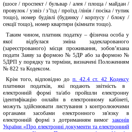
(шосе / проспект / бульвар / алея / площа / майдан /
провулок / узвіз / з’їзд / проїзд /лінія / посіка / тупик
тощо), номер будівлі (будинку / корпусу / блоку /
секції тощо), номер квартири (кімнати тощо).
Таким чином, платник податку – фізична особа у
якої відбулася зміна задекларованого
(зареєстрованого) місця проживання, зобов’язана
подати Заяву за формою № 5ДР або за формою №
5ДРП у порядку та терміни, визначені Положенням
№ 822 та Кодексом.
Крім того, відповідно до
п. 42.4 ст. 42 Кодексу
платники податків, які подають звітність в
електронній формі та/або пройшли електронну
ідентифікацію онлайн в електронному кабінеті,
можуть здійснювати листування з контролюючими
органами засобами електронного зв'язку в
електронній формі з дотриманням вимог
законів
України «Про електронні документи та електронний