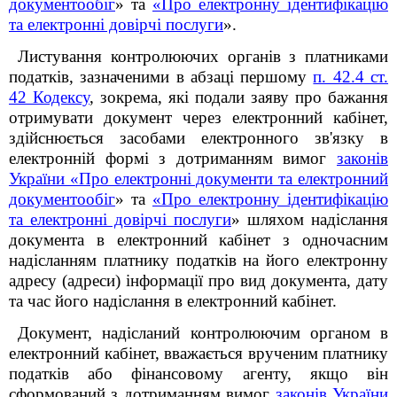
документообіг
» та
«Про електронну ідентифікацію
та електронні довірчі послуги
».
Листування контролюючих органів з платниками
податків, зазначеними в абзаці першому
п. 42.4 ст.
42 Кодексу
, зокрема, які подали заяву про бажання
отримувати документ через електронний кабінет,
здійснюється засобами електронного зв'язку в
електронній формі з дотриманням вимог
законів
України «Про електронні документи та електронний
документообіг
» та
«Про електронну ідентифікацію
та електронні довірчі послуги
» шляхом надіслання
документа в електронний кабінет з одночасним
надісланням платнику податків на його електронну
адресу (адреси) інформації про вид документа, дату
та час його надіслання в електронний кабінет.
Документ, надісланий контролюючим органом в
електронний кабінет, вважається врученим платнику
податків або фінансовому агенту, якщо він
сформований з дотриманням вимог
законів України