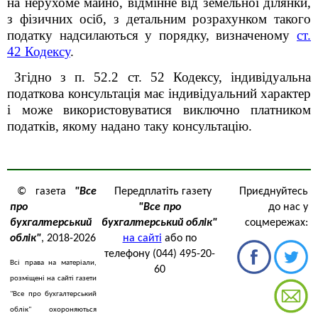
на нерухоме майно, відмінне від земельної ділянки,
з фізичних осіб, з детальним розрахунком такого
податку надсилаються у порядку, визначеному
ст.
42 Кодексу
.
Згідно з п. 52.2 ст. 52 Кодексу, індивідуальна
податкова консультація має індивідуальний характер
і може використовуватися виключно платником
податків, якому надано таку консультацію.
© газета
"Все
Передплатіть газету
Приєднуйтесь
про
"Все про
до нас у
бухгалтерський
бухгалтерський облік"
соцмережах:
облік"
, 2018-2026
на сайті
або по
телефону (044) 495-20-
Всі права на матеріали,
60
розміщені на сайті газети
"Все про бухгалтерський
облік" охороняються