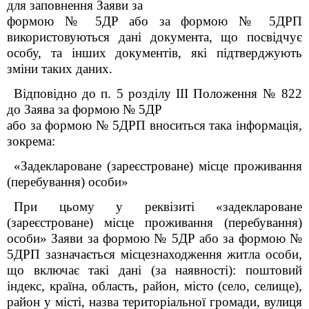
для заповнення Заяви за
формою № 5ДР або за формою № 5ДРП
використовуються дані документа, що посвідчує
особу, та інших документів, які підтверджують
зміни таких даних.
Відповідно до п. 5 розділу ІІІ Положення № 822
до Заява за формою № 5ДР
або за формою № 5ДРП вноситься така інформація,
зокрема:
«Задеклароване (зареєстроване) місце проживання
(перебування) особи»
При цьому у реквізиті «задеклароване
(зареєстроване) місце проживання (перебування)
особи» Заяви за формою № 5ДР або за формою №
5ДРП зазначається місцезнаходження житла особи,
що включає такі дані (за наявності): поштовий
індекс, країна, область, район, місто (село, селище),
район у місті, назва територіальної громади, вулиця