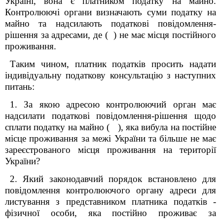
Україні, вона є платником податку на майно.
Контролюючі органи визначають суми податку на
майно та надсилають податкові повідомлення-
рішення за адресами, де
( )
не має місця постійного
проживання.
Таким чином, платник податків просить надати
індивідуальну податкову консультацію з наступних
питань:
1
. За якою адресою контролюючий орган має
надсилати податкові повідомлення-рішення щодо
сплати податку на майно
(
), яка вибула на постійне
місце проживання за межі України та більше не має
зареєстрованого місця проживання на території
України?
2. Який законодавчий порядок встановлено для
повідомлення контролюючого органу адреси для
листування з представником платника податків -
фізичної особи, яка постійно проживає за