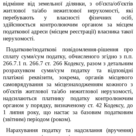
відмінне від земельної ділянки, з об'єкта/об'єктів
житлової та/або нежитлової нерухомості, які
перебувають у власності фізичних осіб,
здійснюється контролюючим органом за місцем
податкової адреси (місцем реєстрації) власника такої
нерухомості.
Податкове/податкові повідомлення-рішення про
сплату суми/сум податку, обчисленого згідно з п.п.
266.7.1 п. 266.7 ст. 266 Кодексу, разом з детальним
розрахунком суми/сум податку та відповідні
платіжні реквізити, зокрема, органів місцевого
самоврядування за місцезнаходженням кожного з
об'єктів житлової та/або нежитлової нерухомості,
надсилаються платнику податку контролюючим
органом у порядку, визначеному ст. 42 Кодексу, до
1 липня року, що настає за базовим податковим
(звітним) періодом (роком).
Нарахування податку та надсилання (вручення)