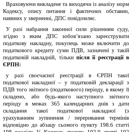
Враховуючи викладене та виходячи із аналізу норм
Кодексу, опису питання і фактичних обставин,
наявних у зверненні, ДПС повідомляє.
У разі набрання законної сили рішенням суду,
згідно з яким ДПС зобов’язано зареєструвати
податкову накладну, покупець може включити до
податкового кредиту суми ПДВ, зазначені у такій
податковій накладній, тільки
після її реєстрації в
ЄРПН:
у разі своєчасної реєстрації в ЄРПН такої
податкової накладної – у податковій декларації з
ПДВ того звітного (податкового) періоду, в якому її
складено, або будь-якого наступного звітного
періоду в межах 365 календарних днів з дати
складання такої податкової накладної (з
урахуванням зупинення / переривання термінів
відповідно до абзацу сьомого пункту 198.6 статті
198 розділу V Кодексу, пункту 102.9 статті 102