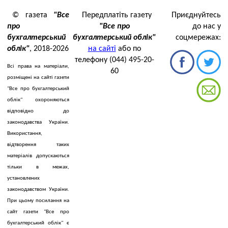
© газета
"Все
Передплатіть газету
Приєднуйтесь
про
"Все про
до нас у
бухгалтерський
бухгалтерський облік"
соцмережах:
облік"
, 2018-2026
на сайті
або по
телефону (044) 495-20-
Всі права на матеріали,
60
розміщені на сайті газети
"Все про бухгалтерський
облік" охороняються
відповідно до
законодавства України.
Використання,
відтворення таких
матеріалів допускаються
тільки в межах,
установлених
законодавством України.
При цьому посилання на
сайт газети "Все про
бухгалтерський облік" є