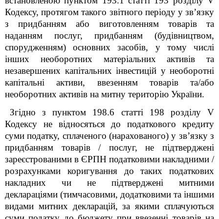
встановленою пунктом 193.1 статті 193 розділу V
Кодексу, протягом такого звітного періоду у зв’язку
з придбанням або виготовленням товарів та
наданням послуг, придбанням (будівництвом,
спорудженням) основних засобів, у тому числі
інших необоротних матеріальних активів та
незавершених капітальних інвестицій у необоротні
капітальні активи, ввезенням товарів та/або
необоротних активів на митну територію України.
Згідно з пунктом 198.6 статті 198 розділу V
Кодексу не відносяться до податкового кредиту
суми податку, сплаченого (нарахованого) у зв’язку з
придбанням товарів / послуг, не підтверджені
зареєстрованими в ЄРПН податковими накладними /
розрахунками коригування до таких податкових
накладних чи не підтверджені митними
деклараціями (тимчасовими, додатковими та іншими
видами митних декларацій, за якими сплачуються
суми податку до бюджету при ввезенні товарів на