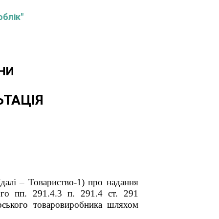
облік"
НИ
ЬТАЦІЯ
далі – Товариство-1) про надання
го пп. 291.4.3 п. 291.4 ст. 291
дарського товаровиробника шляхом