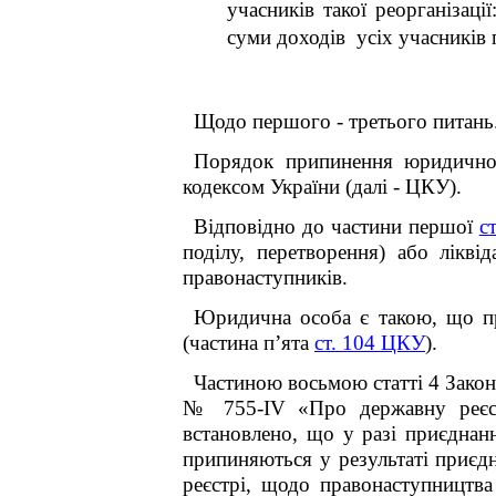
учасників такої реорганізаці
суми доходів усіх учасників 
Щодо першого - третього питань
Порядок припинення юридичної
кодексом України (далі - ЦКУ).
Відповідно до частини першої
с
поділу, перетворення) або лікві
правонаступників.
Юридична особа є такою, що пр
(частина п’ята
ст. 104 ЦКУ
).
Частиною восьмою статті 4 Закон
№ 755-IV «Про державну реєст
встановлено, що у разі приєдна
припиняються у результаті приєд
реєстрі, щодо правонаступництв