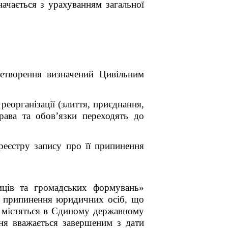
начається з урахуванням загальної
етворення визначений Цивільним
еорганізації (злиття, приєднання,
права та обов’язки переходять до
еєстру запису про її припинення
ців та громадських формувань»
я припинення юридичних осіб, що
о містяться в Єдиному державному
ня вважається завершеним з дати