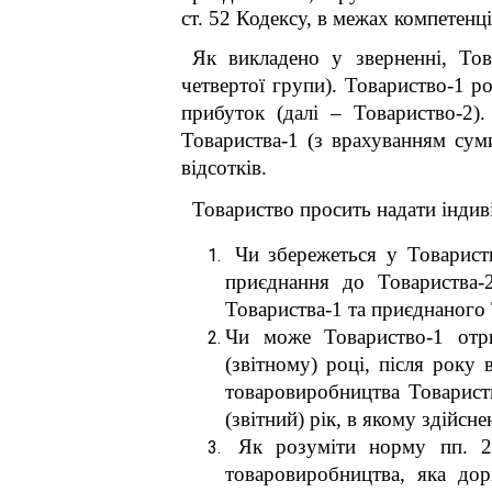
ст. 52 Кодексу, в межах компетенці
Як викладено у зверненні, Тов
четвертої групи). Товариство-1 р
прибуток (далі – Товариство-2).
Товариства-1 (з врахуванням су
відсотків.
Товариство просить надати індив
Чи збережеться у
Товарист
приєднання до Товариства-2
Товариства-1 та приєднаного 
Чи може Товариство-1 отри
(звітному) році, після року
товаровиробництва Товариств
(звітний) рік, в якому здійс
Як розуміти норму пп. 29
товаровиробництва, яка дор