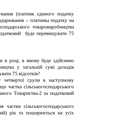
ування (платник єдиного податку
подарювання – платника податку на
господарського товаровиробництва
податковий буде перевищувати 75
и в році, в якому буде здійснено
ництва у загальній сумі доходів
увати 75 відсотків?
у четвертої групи в наступному
що частка сільськогосподарського
аного Товариства-2 за податковий
 частки сільськогосподарського
ний) рік та поширюється на усіх