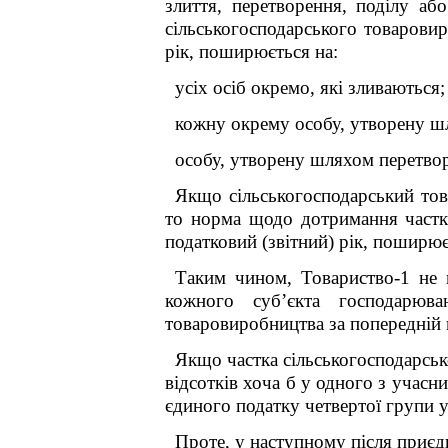
злиття, перетворення, поділу а
сільськогосподарського товаровир
рік, поширюється на:
усіх осіб окремо, які зливаються;
кожну окрему особу, утворену шл
особу, утворену шляхом п
Якщо сільськогосподарський то
то норма щодо дотримання частки
податковий (звітний) рік, поширюєт
Таким чином,
Товариство-1 не 
кожного суб’єкта господарю
товаровиробництва за попередній п
Якщо частка сільськогосподарськ
відсотків хоча б у одного з учасн
єдиного податку четвертої групи 
Проте, у наступному після приєд