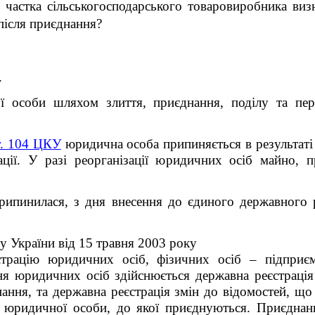
ї: частка сільськогосподарського товаровиробника виз
після приєднання?
.
 особи шляхом злиття, приєднання, поділу та пер
т. 104 ЦКУ
юридична особа припиняється в результаті р
дації. У разі реорганізації юридичних осіб майно, 
ипинилася, з дня внесення до єдиного державного р
у України від 15 травня 2003 року
рацію юридичних осіб, фізичних осіб – підприєм
ння юридичних осіб здійснюється державна реєстраці
нання, та державна реєстрація змін до відомостей, щ
а юридичної особи, до якої приєднуються. Приєднан