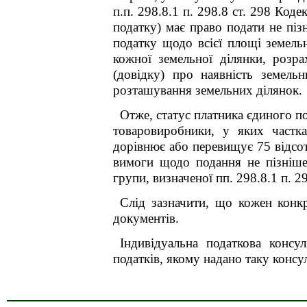
п.п. 298.8.1 п. 298.8 ст. 298 Ко
податку) має право подати не піз
податку щодо всієї площі земель
кожної земельної ділянки, розра
(довідку) про наявність земель
розташування земельних ділянок.
Отже, статус платника єдиного п
товаровиробники, у яких частка
дорівнює або
перевищує 75 відсотк
вимоги щодо подання не пізніше
групи, визначеної пп. 298.8.1 п. 29
Слід зазначити, що кожен конк
документів.
Індивідуальна податкова консу
податків, якому надано таку консул