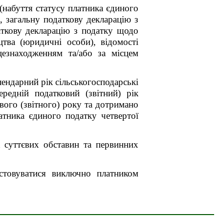
(набуття статусу платника єдиного
, загальну податкову декларацію з
аткову декларацію з податку щодо
цтва (юридичні особи), відомості
цезнаходженням та/або за місцем
ендарний рік сільськогосподарські
редній податковий (звітний) рік
вого (звітного) року та дотримано
тника єдиного податку четвертої
х суттєвих обставин та первинних
истовуватися виключно платником