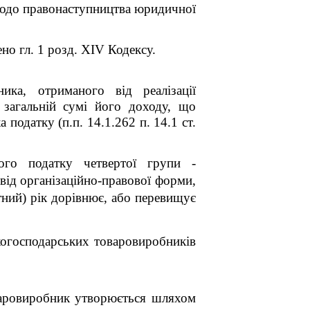
 щодо правонаступництва юридичної
но гл. 1 розд. XIV Кодексу.
ика, отриманого від реалізації
у загальній сумі його доходу, що
податку (п.п. 14.1.262 п. 14.1 ст.
го податку четвертої групи -
від організаційно-правової форми,
тний) рік дорівнює, або перевищує
когосподарських товаровиробників
оваровиробник утворюється шляхом