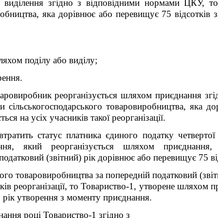
бо виділення згідно з відповідними нормами ЦКУ, 
обництва, яка дорівнює або перевищує 75 відсотків з
яхом поділу або виділу;
еретворення.
варовиробник реорганізується шляхом приєднання зг
 сільськогосподарського товаровиробництва, яка дор
ься на усіх учасників такої реорганізації.
втратить статус платника єдиного податку четверто
вання, який
реорганізується шляхом приєднання, 
одатковий (звітний) рік дорівнює або перевищує 75 ві
ого товаровиробництва за попередній податковий (звіт
иків реорганізації, то Товариство-1, утворене шляхом п
у рік утворення з моменту приєднання.
нання році Товариство-1 згідно з