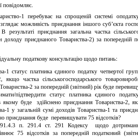
ї повідомляє.
ариство-1 перебуває на спрощеній системі оподатк
озглядає можливість приєднання іншого суб’єкта гос
 В результаті приєднання загальна частка сільсько
ми доходу приєднаного Товариства-2) за попередній 
ідуальну податкову консультацію щодо питань:
ва-1 статус платника єдиного податку четвертої груп
, якщо частка сільськогосподарського товаровироб
Товариства-2 за попередній (звітний) рік буде перевищ
мати/підтвердити статус платника єдиного податк
 в якому буде здійснено приєднання Товариства-2, як
а-1 у загальній сумі доходів Товариства-1 та приєдн
нено приєднання буде перевищувати 75 відсотків?
1.4.3 п. 291.4 ст. 291 Кодексу
щодо дотримання
івнює 75 відсотків за попередній податковий (звіт