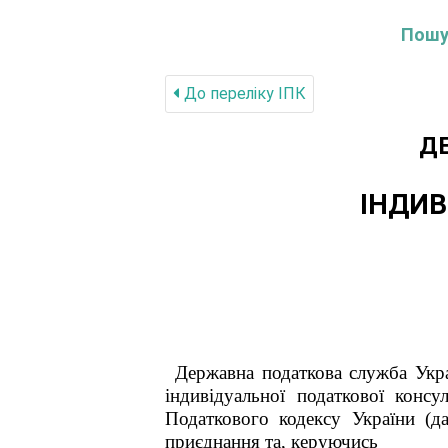
Пошук
До переліку IПК
Д
ІНДИВ
Державна податкова служба Укра
індивідуальної податкової конс
Податкового кодексу України (да
приєднання та, керуючись