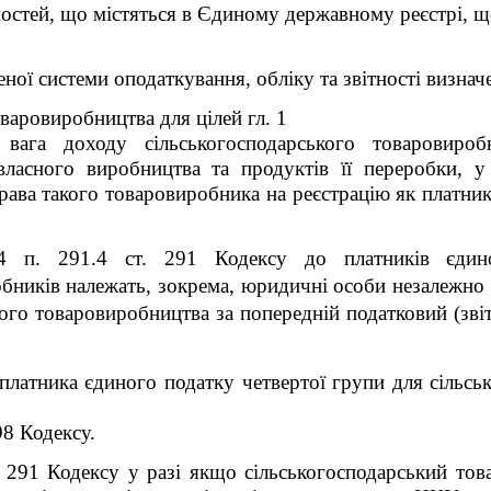
омостей, що містяться в Єдиному державному реєстрі,
ої системи оподаткування, обліку та звітності визначе
варовиробництва для цілей гл. 1
га доходу сільськогосподарського товаровиробн
 власного виробництва та продуктів її переробки, 
рава такого товаровиробника на реєстрацію як платника 
4 п. 291.4 ст. 291 Кодексу до платників єдино
бників належать, зокрема, юридичні особи незалежно 
кого товаровиробництва за попередній податковий (зві
платника єдиного податку четвертої групи для сільсь
298 Кодексу.
ст. 291 Кодексу у разі якщо сільськогосподарський т