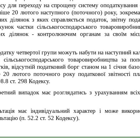
дексу для переходу на спрощену систему оподаткування 
ніше 20 лютого наступного (поточного) року, зокрема
них ділянок з яких справляється податок, звітну под
хунок частки сільськогосподарського товаровиробни
них ділянок - контролюючим органам за своїм міс
одатку четвертої групи можуть набути на наступний кал
 сільськогосподарського товаровиробництва за попе
ів, відсутній податковий борг станом на 1 січня базо
 20 лютого поточного року податкової звітності пла
8.8 ст. 298 Кодексу.
ретний випадок має розглядатись з урахуванням всі
льтація має індивідуальний характер і може викор
ьтацію (п. 52.2 ст. 52 Кодексу).