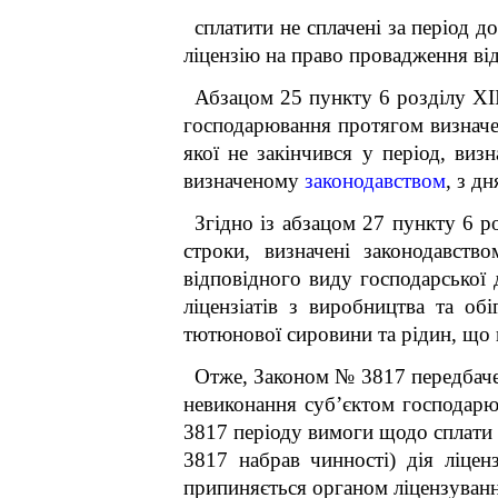
сплатити не сплачені за період д
ліцензію на право провадження від
Абзацом 25 пункту 6 розділу ХІ
господарювання протягом визнач
якої не закінчився у період, ви
визначеному
законодавством
, з д
Згідно із абзацом 27 пункту 6
строки, визначені законодавств
відповідного виду господарської 
ліцензіатів з виробництва та об
тютюнової сировини та рідин, що 
Отже, Законом № 3817 передбачен
невиконання суб’єктом господар
3817 періоду вимоги щодо сплати 
3817 набрав чинності) дія ліцен
припиняється органом ліцензуванн