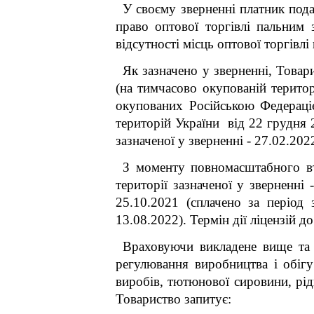
У своєму зверненні платник подат
право оптової торгівлі пальним 
відсутності місць оптової торгівлі
Як зазначено у зверненні, Товари
(на тимчасово окупованій територ
окупованих Російською Федераціє
територій України від 22 грудня 2
зазначеної у зверненні - 27.02.202
З моменту повномасштабного вт
території зазначеної у зверненні
25.10.2021 (сплачено за період 
13.08.2022). Термін дії ліцензій д
Враховуючи викладене вище 
регулювання виробництва і обігу
виробів, тютюнової сировини, рід
Товариство запитує: