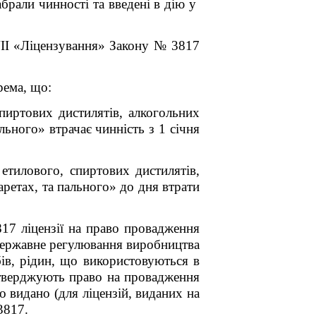
рали чинності та введені в дію у
VІІ «Ліцензування» Закону № 3817
рема, що:
пиртових дистилятів, алкогольних
ьного» втрачає чинність з 1 січня
етилового, спиртових дистилятів,
ретах, та пального» до дня втрати
ліцензії на право провадження
 державне регулювання виробництва
бів, рідин, що використовуються в
дтверджують право на провадження
о видано (для ліцензій, виданих на
3817.