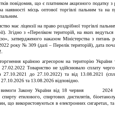
ків повідомив, що є платником акцизного податку з ре
за наявності місць оптової торгівлі пальним та на п
 пальним.
ство має ліцензії на право роздрібної торгівлі пальни
ії). Згідно з «Переліком територій, на яких ведуться 
ю», затвердженого наказом Міністерства з питань р
022 року № 309 (далі – Перелік територій), дата поча
2.
оргнення країною агресором на територію України т
 - 27.02.2022 Товариство не здійснювало сплату чергов
з 27.10.2021 до 27.10.2022) та від 13.08.2021 (сп
о 27.10.2026 та 13.08.2026 відповідно.
та вимоги Закону України від 18 червня 2024 
 спирту етилового, спиртових дистилятів, біоетанол
ин, що використовуються в електронних сигаретах, та