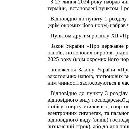
З 27 липня 2024 року набрав чи
терміни, встановлені пунктом 1 р
Відповідно до пункту 1 розділу
(крім окремих його норм)
набрав ч
Пунктом другим розділу XII «Пр
Закон України «Про державне ре
напоїв, тютюнових виробів, рідин
2025 року (крім окремих його нор
положення Закону України «Про
алкогольних напоїв, тютюнових ви
ним чинності застосовуються в ча
Відповідно до пункту 3 розд
відповідного виду господарської 
і обігу спирту етилового, спирто
електронних сигаретах, та пальн
відповідного виду (видів) господа
визначений строк), або до дня при