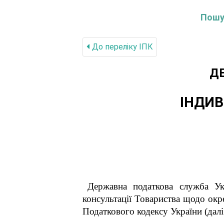
Пошук
До переліку IПК
Д
ІНДИВ
Державна податкова служба Укр
консультації Товариства щодо окр
Податкового кодексу України (далі