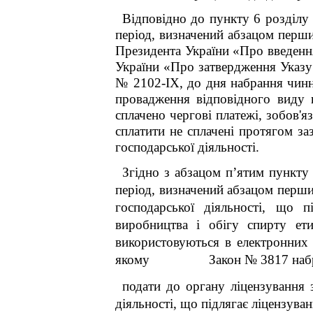
Відповідно до пункту 6 розд
період, визначений абзацом перши
Президента України «Про введенн
України «Про затвердження Указу
№ 2102-IX, до дня набрання чинно
провадження відповідного виду го
сплачено чергові платежі, зобов'я
сплатити не сплачені протягом за
господарської діяльності.
Згідно з абзацом п’ятим пункту
період, визначений абзацом перш
господарської діяльності, що 
виробництва і обігу спирту ети
використовуються в електронних с
якому Закон № 3817 набрав
подати до органу ліцензування 
діяльності, що підлягає ліцензува