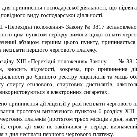
о дня припинення господарської діяльності, що підляга
повідного виду господарської діяльності.
ІІ «Перехідні положення» Закону № 3817 встановлено,
еного цим пунктом періоду вимоги щодо сплати черг
значений абзацом першим цього пункту, припиняється
ня несплати першого чергового платежу.
 розділу ХІІІ «Перехідні положення» Закону № 3817
ом, вносить відомості, зокрема, про припинення ді
діяльності до Єдиного реєстру ліцензіатів та місць о
ігу спирту етилового, спиртових дистилятів, алкого
використовуються в електронних сигаретах.
о припинення дії ліцензії у разі несплати
чергового п
ювання протягом визначеного пунктом 6 розділу ХІІІ
чергових платежів (протягом трьох місяців з дня, наст
зії, строк дії якої не закінчився у період, визначе
я з дня несплати першого чергового платежу.