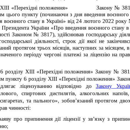
ілу ХІІІ «Перехідні положення» Закону № 3817 с
м цього пункту (починаючи з дня введення воєнного 
я воєнного стану в Україні» від 24 лютого 2022 року
 Президента України «Про введення воєнного стану в 
сті Законом № 3817), здійснював господарську діяльні
сподарської діяльності, строк дії якої не закінчив
заний протягом трьох місяців, наступних за місяцем, 
значеного періоду чергові платежі за ліцензію на пр
 6 розділу ХІІІ «Перехідні положення» Закону № 381
им пункту 6 розділу ХІІІ «Перехідні положення» Зак
підлягає ліцензуванню відповідно до
Закону Украї
лового, спиртових дистилятів, алкогольних напої
игаретах, та пального», зобов’язаний протягом двох
 чинності:
заяву про припинення дії ліцензії у зв’язку з припи
нню;