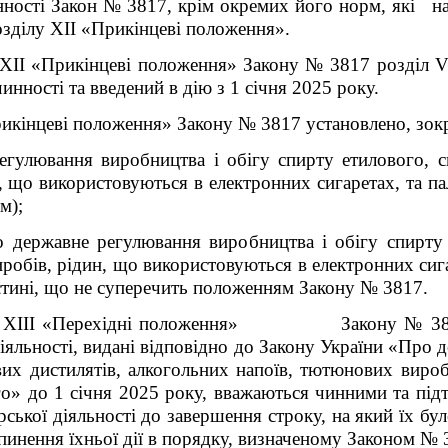
нності Закон
№ 3817, крім окремих його норм, які наб
озділу XII «Прикінцеві положення».
 ХІІ «Прикінцеві положення» Закону № 3817 розділ 
инності та введений в дію з 1 січня 2025 року.
икінцеві положення» Закону № 3817 установлено, зок
гулювання виробництва і обігу спирту етилового, с
, що використовуються в електронних сигаретах, та пал
м);
 державне регулювання виробництва і обігу спирту 
робів, рідин, що використовуються в електронних сига
стині, що не суперечить положенням Закону № 3817.
ілу ХІІІ «Перехідні положення» Закону № 3817 
діяльності, видані відповідно до Закону України «Про
вих дистилятів, алкогольних напоїв, тютюнових виро
ого» до 1 січня 2025 року, вважаються чинними та пі
рської діяльності до завершення строку, на який їх бул
пинення їхньої дії в порядку, визначеному Законом № 