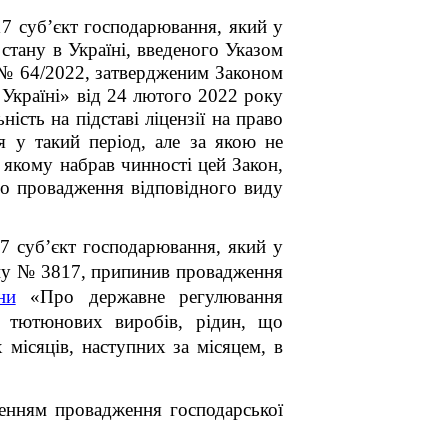
уб’єкт господарювання, який у
стану в Україні, введеного Указом
 № 64/2022, затвердженим Законом
Україні» від 24 лютого 2022 року
сть на підставі ліцензії на право
ся у такий період, але за якою не
в якому набрав чинності цей Закон,
аво провадження відповідного виду
7 суб’єкт господарювання, який у
ону № 3817, припинив провадження
ни
«Про державне регулювання
в, тютюнових виробів, рідин, що
 місяців, наступних за місяцем, в
ненням провадження господарської