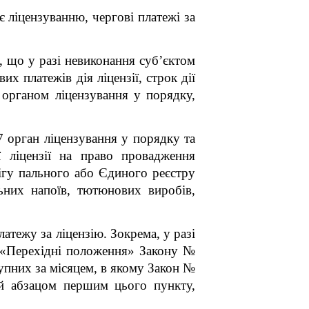
є ліцензуванню, чергові платежі за
 що у разі невиконання суб’єктом
ових платежів
дія ліцензії, строк дії
 органом ліцензування у порядку,
 орган ліцензування у порядку та
ї ліцензії на право провадження
бігу пального або Єдиного реєстру
льних напоїв, тютюнових виробів,
латежу за ліцензію. Зокрема, у
разі
 «Перехідні положення» Закону №
упних за місяцем, в якому Закон №
ний абзацом першим цього пункту,