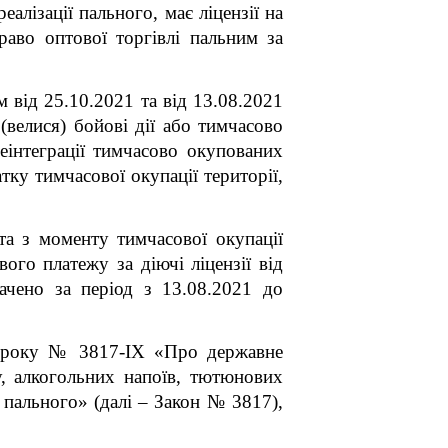
алізації пального, має ліцензії на
раво оптової торгівлі пальним за
м від 25.10.2021 та від 13.08.2021
(велися) бойові дії або тимчасово
еінтеграції тимчасово окупованих
тку тимчасової окупації території,
а з моменту тимчасової окупації
ого платежу за діючі ліцензії від
лачено за період з 13.08.2021 до
року № 3817-ІХ «Про державне
у, алкогольних напоїв, тютюнових
 пального» (далі – Закон № 3817),