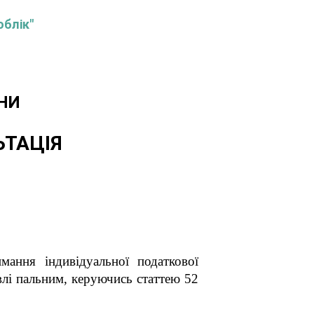
облік"
НИ
ЬТАЦІЯ
мання індивідуальної податкової
влі пальним, керуючись статтею 52