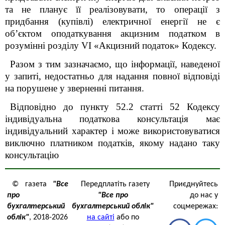
та не планує її реалізовувати, то операції з
придбання (купівлі) електричної енергії не є
об’єктом оподаткування акцизним податком в
розумінні розділу
VI
«Акцизний податок» Кодексу.
Разом з тим зазначаємо, що інформації, наведеної
у запиті, недостатньо
для надання
повної
відповід
і
на порушен
е
у зверненні питання.
Відповідно до пункту 52.2 статті 52 Кодексу
індивідуальна податкова консультація має
індивідуальний характер і може використовуватися
виключно платником податків, якому надано таку
консультацію
© газета
"Все
Передплатіть газету
Приєднуйтесь
про
"Все про
до нас у
бухгалтерський
бухгалтерський облік"
соцмережах:
облік"
, 2018-2026
на сайті
або по