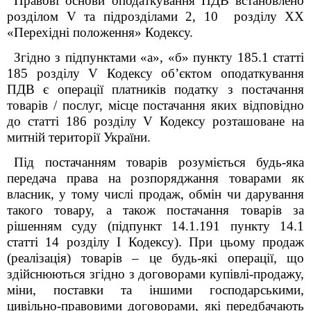
Правові основи оподаткування ПДВ встановлено
розділом V та підрозділами 2, 10 розділу XX
«Перехідні положення» Кодексу.
Згідно з підпунктами «а», «б» пункту 185.1 статті
185 розділу V Кодексу об’єктом оподаткування
ПДВ є операції платників податку з постачання
товарів / послуг, місце постачання яких відповідно
до статті 186 розділу V Кодексу розташоване на
митній території України.
Під постачанням товарів розуміється будь-яка
передача права на розпоряджання товарами як
власник, у тому числі продаж, обмін чи дарування
такого товару, а також постачання товарів за
рішенням суду (підпункт 14.1.191 пункту 14.1
статті 14 розділу І Кодексу). При цьому продаж
(реалізація) товарів – це будь-які операції, що
здійснюються згідно з договорами купівлі-продажу,
міни, поставки та іншими господарськими,
цивільно-правовими договорами, які передбачають