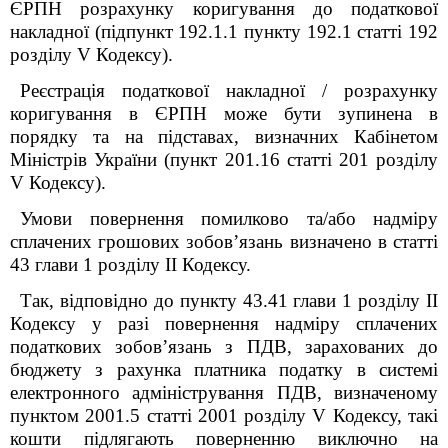
ЄРПН розрахунку коригування до податкової
накладної (підпункт 192.1.1 пункту 192.1 статті 192
розділу V Кодексу).
Реєстрація податкової накладної / розрахунку
коригування в ЄРПН може бути зупинена в
порядку та на підставах, визначних Кабінетом
Міністрів України (пункт 201.16 статті 201 розділу
V Кодексу).
Умови повернення помилково та/або надміру
сплачених грошових зобов’язань визначено в статті
43 глави 1 розділу ІІ Кодексу.
Так, відповідно до пункту 43.4
1
глави 1 розділу ІІ
Кодексу у разі повернення надміру сплачених
податкових зобов’язань з ПДВ, зарахованих до
бюджету з рахунка платника податку в системі
електронного адміністрування ПДВ, визначеному
пунктом 200
1
.5 статті 200
1
розділу V Кодексу, такі
кошти підлягають поверненню виключно на