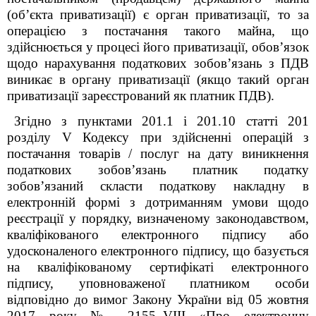
(об’єкта приватизації) є орган приватизації, то за
операцією з постачання такого майна, що
здійснюється у процесі його приватизації, обов’язок
щодо нарахування податкових зобов’язань з ПДВ
виникає в органу приватизації (якщо такий орган
приватизації зареєстрований як платник ПДВ).
Згідно з пунктами 201.1 і 201.10 статті 201
розділу V Кодексу при здійсненні операцій з
постачання товарів / послуг на дату виникнення
податкових зобов’язань платник податку
зобов’язаний скласти податкову накладну в
електронній формі з дотриманням умови щодо
реєстрації у порядку, визначеному законодавством,
кваліфікованого електронного підпису або
удосконаленого електронного підпису, що базується
на кваліфікованому сертифікаті електронного
підпису, уповноваженої платником особи
відповідно до вимог Закону України
від 05 жовтня
2017 року № 2155–VIII
«Про електронну