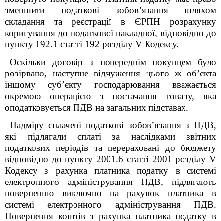
зменшити податкові зобов’язання шляхом
складання та реєстрації в ЄРПН розрахунку
коригування до податкової накладної, відповідно до
пункту 192.1 статті 192 розділу V Кодексу.
Оскільки договір з попереднім покупцем було
розірвано, наступне відчуження цього ж об’єкта
іншому суб’єкту господарювання вважається
окремою операцією з постачання товару, яка
оподатковується ПДВ на загальних підставах.
Надміру сплачені податкові зобов’язання з ПДВ,
які підлягали сплаті за наслідками звітних
податкових періодів та перераховані до бюджету
відповідно до пункту 200
1
.6 статті 200
1
розділу V
Кодексу з рахунка платника податку в системі
електронного адміністрування ПДВ, підлягають
поверненню виключно на рахунок платника в
системі електронного адміністрування ПДВ.
Повернення коштів з рахунка платника податку в