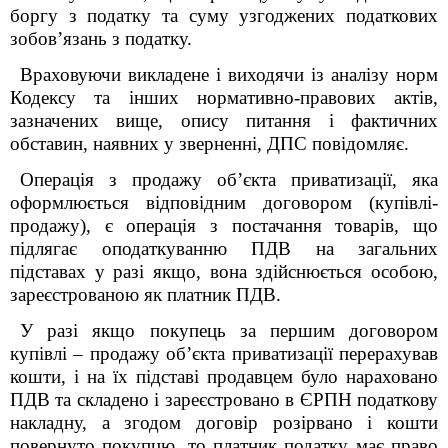
боргу з податку та суму узгоджених податкових
зобов’язань з податку.
Враховуючи викладене і виходячи із аналізу норм
Кодексу та інших нормативно-правових актів,
зазначених вище, опису питання і фактичних
обставин, наявних у зверненні, ДПС повідомляє.
Операція з продажу об’єкта приватизації, яка
оформлюється відповідним договором (купівлі-
продажу), є операція з постачання товарів, що
підлягає оподаткуванню ПДВ на загальних
підставах у разі якщо, вона здійснюється особою,
зареєстрованою як платник ПДВ.
У разі якщо покупець за першим договором
купівлі – продажу об’єкта приватизації перерахував
кошти, і на їх підставі продавцем було нараховано
ПДВ та складено і зареєстровано в ЄРПН податкову
накладну, а згодом договір розірвано і кошти
повернуто покупцю, то платник податку має право