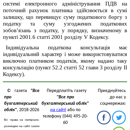
системі електронного адміністрування ПДВ на
поточний рахунок платника здійснюється в сумі
залишку, що перевищує суму податкового боргу з
податку та суму узгоджених податкових
зобов’язань з податку, у порядку, визначеному в
пункті 200
1
.6 статті 200
1
розділу V Кодексу.
Індивідуальна податкова консультація має
індивідуальний характер і може використовуватися
виключно платником податків, якому надано таку
консультацію (пункт 52.2 статті 52 глави 3 розділу ІІ
Кодексу).
© газета
"Все
Передплатіть газету
Приєднуйтесь
про
"Все про
до нас у
бухгалтерський
бухгалтерський облік"
соцмережах:
облік"
, 2018-2026
на сайті
або по
телефону (044) 495-20-
Всі права на матеріали,
60
розміщені на сайті газети