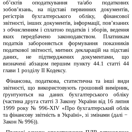
об’єктів оподаткування та/або податкових
зобов’язань, на підставі первинних документів,
регістрів бухгалтерського обліку, фінансової
звітності, інших документів, інформації, пов’язаних
з обчисленням і сплатою податків і зборів, ведення
яких передбачено законодавством. Платникам
податків забороняється формування показників
податкової звітності, митних декларацій на підставі
даних, не підтверджених документами, що
визначені абзацом першим пункту 44.1 статті 44
глави 1 розділу ІІ Кодексу.
Фінансова, податкова, статистична та інші види
звітності, що використовують грошовий вимірник,
ґрунтуються на даних бухгалтерського обліку
(частина друга статті 3 Закону України від 16 липня
1999 року № 996-XIV «Про бухгалтерський облік
та фінансову звітність в Україні», зі змінами (далі −
Закон № 996)).