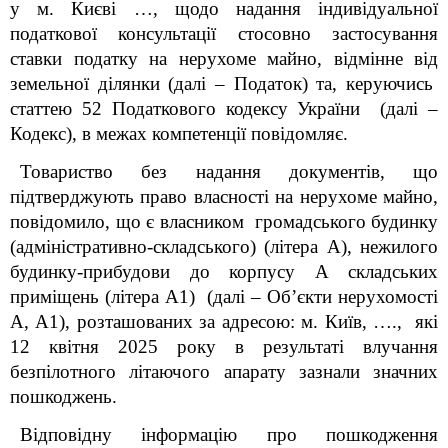
у м. Києві …,
щодо надання індивідуальної
податкової консультації стосовно застосування
ставки
податку на нерухоме майно, відмінне від
земельної ділянки (далі – Податок) та,
керуючись
статтею 52 Податкового кодексу України (далі –
Кодекс), в межах компетенції повідомляє.
Товариство без надання документів, що
підтверджують право власності на нерухоме майно,
повідомило, що є власником громадського будинку
(адміністративно-складського
)
(літера А), нежилого
будинку-прибудови до корпусу А складських
приміщень (літера А1) (далі – Об’єкти нерухомості
А, А1), розташованих за адресою: м. Київ, …., які
12 квітня 2025 року в результаті влучання
безпілотного літаючого апарату зазнали значних
пошкоджень.
Відповідну інформацію про пошкодження