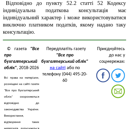
Відповідно до пункту 52.2 статті 52 Кодексу
індивідуальна податкова консультація має
індивідуальний характер і може використовуватися
виключно платником податків, якому надано таку
консультацію.
© газета
"Все
Передплатіть газету
Приєднуйтесь
про
"Все про
до нас у
бухгалтерський
бухгалтерський облік"
соцмережах:
облік"
, 2018-2026
на сайті
або по
телефону (044) 495-20-
Всі права на матеріали,
60
розміщені на сайті газети
"Все про бухгалтерський
облік" охороняються
відповідно до
законодавства України.
Використання,
відтворення таких
матеріалів допускаються