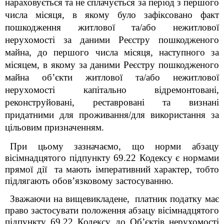
нараховується та не сплачується за період з першого
числа місяця, в якому було зафіксовано факт
пошкодження житлової та/або нежитлової
нерухомості за даними Реєстру пошкодженого
майна, до першого числа місяця, наступного за
місяцем, в якому за даними Реєстру пошкодженого
майна об’єкти житлової та/або нежитлової
нерухомості капітально відремонтовані,
реконструйовані, реставровані та визнані
придатними для проживання/для використання за
цільовим призначенням.
При цьому зазначаємо, що норми абзацу
вісімнадцятого
підпункту 69.22 Кодексу є нормами
прямої дії та мають імперативний характер, тобто
підлягають обов’язковому застосуванню.
Зважаючи на вищевикладене,
платник податку має
право застосувати положення а
бзацу вісімнадцятого
підпункту 69.22 Кодексу д
о
Об’єктів нерухомості