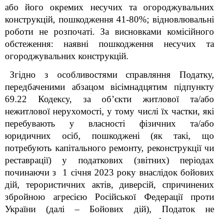
або його окремих несучих та огороджувальних
конструкцій, пошкодження 41-80%;
відновлювальні
роботи не розпочаті. За висновками комісійного
обстеження: наявні пошкодження несучих та
огороджувальних конструкцій.
Згідно з особливостями справляння Податку,
передбаченими абзацом вісімнадцятим підпункту
69.22 Кодексу, за об’єкти житлової та/або
нежитлової нерухомості, у тому числі їх частки, які
перебувають у власності фізичних та/або
юридичних осіб,
пошкоджені (як такі, що
потребують капітального ремонту, реконструкції чи
реставрації) у податкових (звітних) періодах
починаючи з 1 січня 2023 року внаслідок бойових
дій, терористичних актів, диверсій, спричинених
збройною агресією Російської Федерації проти
України (далі – Бойових дій), Податок не