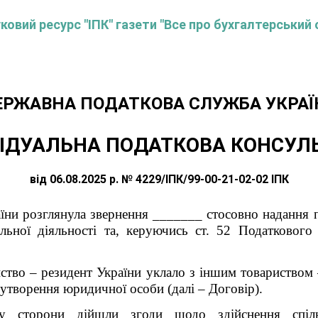
овий ресурс "ІПК" газети "Все про бухгалтерський 
ЕРЖАВНА ПОДАТКОВА СЛУЖБА УКРАЇ
ІДУАЛЬНА ПОДАТКОВА КОНСУЛ
від 06.08.2025 р. № 4229/ІПК/99-00-21-02-02 ІПК
аїни розглянула звернення _______ стосовно наданн
ьної діяльності та, керуючись ст. 52 Податкового 
иство – резидент України уклало з іншим товариством
з утворення юридичної особи (далі – Договір).
у сторони дійшли згоди щодо здійснення спіль