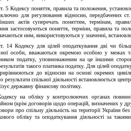
ст. 5 Кодексу поняття, правила та положення, установ
иключно для регулювання відносин, передбачених ст.
інших актів суперечать поняттям, термінам, прав
ння застосовуються поняття, терміни, правила та пол
значаються ним, використовуються у значенні, встанов
 ст. 14 Кодексу для цілей оподаткування дві чи біль
чної особи, вважаються окремою особою у межах тако
латником податку, уповноваженим на це іншими сторо
езультатів такого платника податку. Для цілей оподат
 прирівнюються до відносин на основі окремих цивіл
ро результати спільної діяльності встановлюється цен
ізує державну фінансову політику.
Кодексу на обліку у контролюючих органах повинн
айном (крім договорів щодо операцій, визначених у д
овори про спільну діяльність на території України бе
вого обліку та оподаткування діяльності за такими