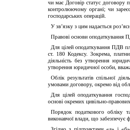
чи має Договір статус договору п
контролюючому органі; чи зареєс
господарських операцій.
У зв’язку з цим надається роз’я
Правові основи оподаткування П
Для цілей оподаткування ПДВ плат
ст. 180 Кодексу. Зокрема, платн
діяльність без утворення юриди
утворення юридичної особи, вваж
Облік результатів спільної дія
умовами договору, окремо від облі
Для цілей оподаткування госпо
основі окремих цивільно-правових
Порядок податкового обліку та
виконавчої влади, що забезпечує 
Згідно з підпунктами «а» і «б