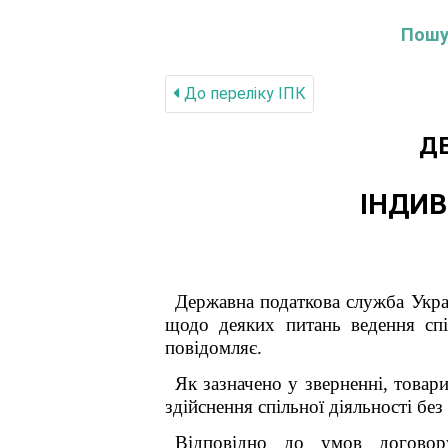
Пошук
До переліку IПК
Д
ІНДИВ
Державна податкова служба Укр
щодо деяких питань ведення спіл
повідомляє.
Як зазначено у зверненні, товар
здійснення спільної діяльності бе
Відповідно до умов договор