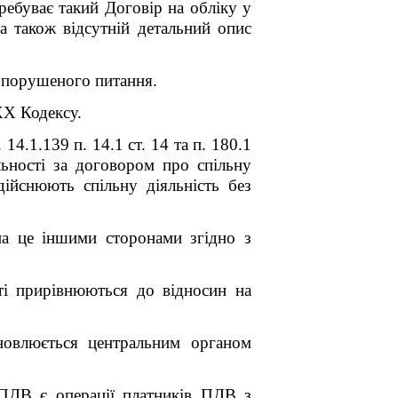
ребуває такий Договір на обліку у
а також відсутній детальний опис
о порушеного питання.
XX Кодексу.
4.1.139 п. 14.1 ст. 14 та п. 180.1
льності за договором про спільну
ійснюють спільну діяльність без
 на це іншими сторонами згідно з
.
сті прирівнюються до відносин на
ановлюється центральним органом
 ПДВ є операції платників ПДВ з