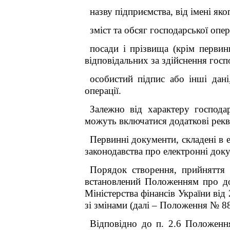
назву підприємства, від імені як
зміст та обсяг господарської опе
посади і прізвища (крім перви
відповідальних за здійснення госпо
особистий підпис або інші дані
операції.
Залежно від характеру господар
можуть включатися додаткові рекві
Первинні документи, складені в 
законодавства про електронні док
Порядок створення, прийняття 
встановлений Положенням про док
Міністерства фінансів України від
зі змінами (далі – Положення № 88
Відповідно до п. 2.6 Положенн