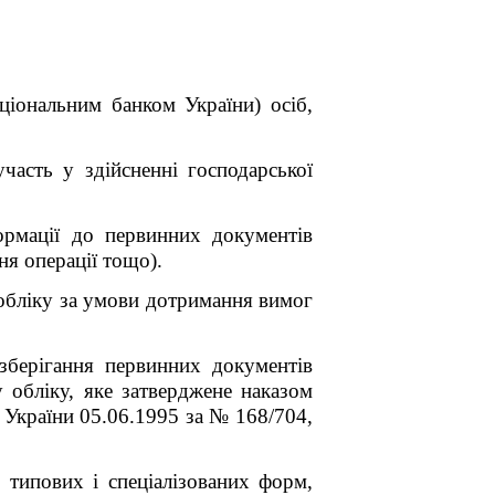
ціональним банком України) осіб,
часть у здійсненні господарської
формації до первинних документів
ня операції тощо).
 обліку за умови дотримання вимог
зберігання первинних документів
 обліку, яке затверджене наказом
ї України 05.06.1995 за № 168/704,
типових і спеціалізованих форм,