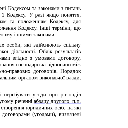
лені Кодексом та законами з питань
 1 Кодексу. У разі якщо поняття,
илам та положенням Кодексу, для
оження Кодексу. Інші терміни, що
леному іншими законами.
ше особи, які здійснюють спільну
ї діяльності. Облік результатів
нами згідно з умовами договору,
кування господарські відносини між
ьно-правових договорів. Порядок
тральним органом виконавчої влади,
і перебувати угоди про розподіл
ругому реченні
абзацу другого п.п.
з створення юридичних осіб, на які
 договорами (угодами), визначені