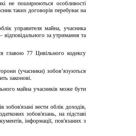
які не поширюються особливості
асник таких договорів перебуває на
блік управителя майна, учасника
 – відповідального за утримання та
ься главою 77 Цивільного кодексу
торони (учасники) зобов’язуються
ить законові.
льного майна учасників може бути
 зобов'язані вести облік доходів,
даткових зобов'язань, на підставі
кументів, інформації, пов'язаних з