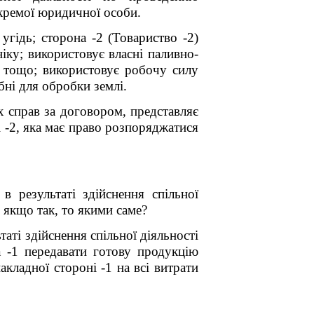
окремої юридичної особи.
угідь; сторона -2 (Товариство -2)
іку; використовує власні паливно-
н тощо; використовує робочу силу
бні для обробки землі.
х справ за договором, представляє
і -2, яка має право розпоряджатися
 результаті здійснення спільної
 якщо так, то якими саме?
ті здійснення спільної діяльності
 -1 передавати готову продукцію
акладної стороні -1 на всі витрати