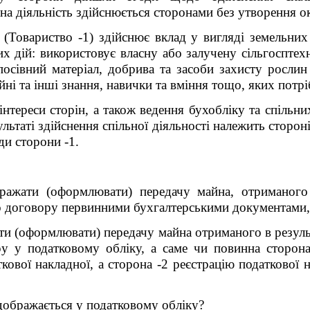
ьна діяльність здійснюється сторонами без утворення 
(Товариство -1) здійснює вклад у вигляді земельних 
их дій: використовує власну або залучену сільгосптехн
посівний матеріал, добрива та засоби захисту росли
йні та інші знання, навички та вміння тощо, яких потрі
інтереси сторін, а також ведення бухобліку та спільни
ультаті здійснення спільної діяльності належить сторон
ди сторони -1.
ражати (оформлювати) передачу майна, отриманого в
го договору первинними бухгалтерськими документами,
ти (оформлювати) передачу майна отриманого в результа
ру у податковому обліку, а саме чи повинна сторона
кової накладної, а сторона -2 реєстрацію податкової н
дображається у податковому обліку?