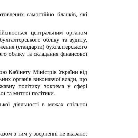
товлених самостійно бланків, які
здійснюється центральним органом
ухгалтерського обліку та аудиту,
ження (стандарти) бухгалтерського
го обліку та складання фінансової
ою Кабінету Міністрів України від
ьних органів виконавчої влади, що
ржавну політику зокрема у сфері
ої та митної політики.
кої діяльності в межах спільної
зом з тим у зверненні не вказано: