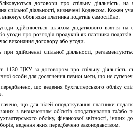
ліковуються договори про спільну діяльність, на 
ня спільної діяльності, визначені Кодексом. Кожен уч
 виконує обов'язки платника податків самостійно.
угоди здійснюється шляхом додаткового взяття на о
бо угоди про розподіл продукції як платника податків
 час виконання договору або угоди.
 при здійсненні спільної діяльності, регламентуют
т. 1130 ЦКУ за договором про спільну діяльність с
чної особи для досягнення певної мети, що не супереч
ередбачено, що ведення бухгалтерського обліку спі
в.
начено, що для цілей оподаткування платники податків
язаних з визначенням об'єктів оподаткування та/або по
ухгалтерського обліку, фінансової звітності, інших до
зборів, ведення яких передбачено законодавством.