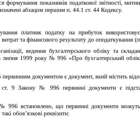
я формування показників податкової звітності, митних
значені абзацом першим п. 44.1 ст. 44 Кодексу.
ування платник податку на прибуток використовує
 витрат та фінансового результату до оподаткування (п.
анізації, ведення бухгалтерського обліку та складан
6 липня 1999 року № 996 «Про бухгалтерський облік т
6 первинним документом є документ, який містить відо
 ст. 9 Закону № 996 первинні документи є підста
№ 996 встановлено, що первинні документи можуть 
такі обов’язкові реквізити: