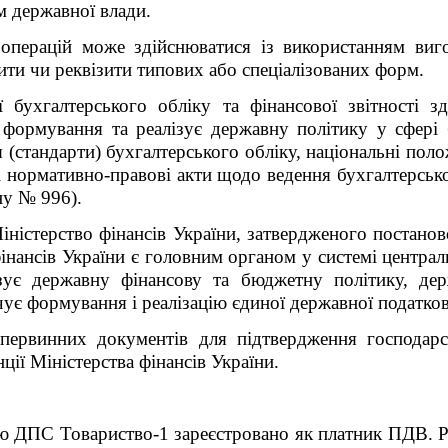
м державної влади.
операцій може здійснюватися із використанням виго
зити чи реквізити типових або спеціалізованих форм.
ї бухгалтерського обліку та фінансової звітності 
 формування та реалізує державну політику у сфері б
 (стандарти) бухгалтерського обліку, національні поло
і нормативно-правові акти щодо ведення бухгалтерсько
ону № 996).
ністерство фінансів України, затвердженого постанов
інансів України є головним органом у системі централ
зує державну фінансову та бюджетну політику, де
чує формування і реалізацію єдиної державної податков
рвинних документів для підтвердження господарсь
ції Міністерства фінансів України.
ю ДПС Товариство-1 зареєстровано як платник ПДВ. Ра