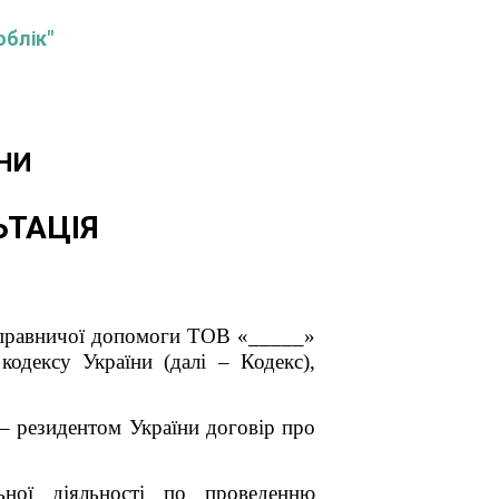
облік"
НИ
ЬТАЦІЯ
я правничої допомоги ТОВ «_____»
кодексу України (далі – Кодекс),
 – резидентом України договір про
ної діяльності по проведенню