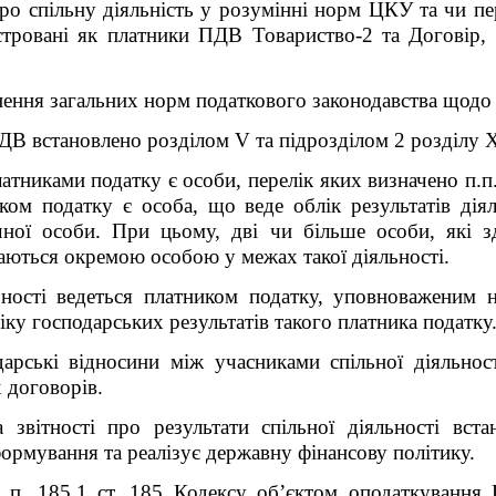
ро спільну діяльність у розумінні норм ЦКУ та чи пе
тровані як платники ПДВ Товариство-2 та Договір, 
снення загальних норм податкового законодавства щод
ДВ встановлено розділом V та підрозділом 2 розділу 
никами податку є особи, перелік яких визначено п.п. 1
иком податку є особа, що веде облік результатів дія
чної особи. При цьому, дві чи більше особи, які зд
аються окремою особою у межах такої діяльності.
льності ведеться платником податку, уповноваженим
ку господарських результатів такого платника податку
дарські відносини між учасниками спільної діяльно
 договорів.
 звітності про результати спільної діяльності вст
формування та реалізує державну фінансову політику.
» п. 185.1 ст. 185 Кодексу об’єктом оподаткування