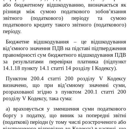
або бюджетному відшкодуванню, визначається як
різниця між сумою податкового зобов’язання
звітного (податкового) періоду та сумою
податкового кредиту такого звітного (податкового)
періоду.
Бюджетне відшкодування – це відшкодування
від’ємного значення ПДВ на підставі підтвердження
правомірності сум бюджетного відшкодування ПДВ
за результатами перевірки платника (підпункт
14.1.18 пункту 14.1 статті 14 розділу I Кодексу).
Пунктом 200.4 статті 200
розділу V Кодексу
визначено, що при від’ємному значенні суми,
розрахованої згідно з пунктом 200.1 статті 200
розділу V Кодексу, така сума:
а) враховується у зменшення суми податкового
боргу з податку, що виник за попередні звітні
(податкові) періоди (у тому числі розстроченого або
відстроченого відповідно до Кодексу) в частині, що