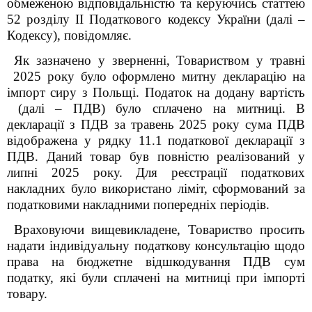
обмеженою відповідальністю
т
а керуючись статтею
52 розділу II Податкового кодексу України (далі –
Кодексу), повідомляє.
Як зазначено у зверненні, Товариством у травні
2025 року було оформлено митну декларацію на
імпорт сиру з Польщі. Податок на додану вартість
(далі – ПДВ) було сплачено на митниці. В
декларації з ПДВ за травень 2025 року сума ПДВ
відображена у рядку 1
1
.1
податкової декларації з
ПДВ. Даний товар був повністю реалізований у
липні 2025 року. Для реєстрації податкових
накладних було використано ліміт, сформований за
податковими накладними попередніх періодів.
Враховуючи вищевикладене, Товариство просить
надати індивідуальну податкову консультацію щодо
права на бюджетне відшкодування ПДВ сум
податку, які були сплачені на митниці при імпорті
товару.