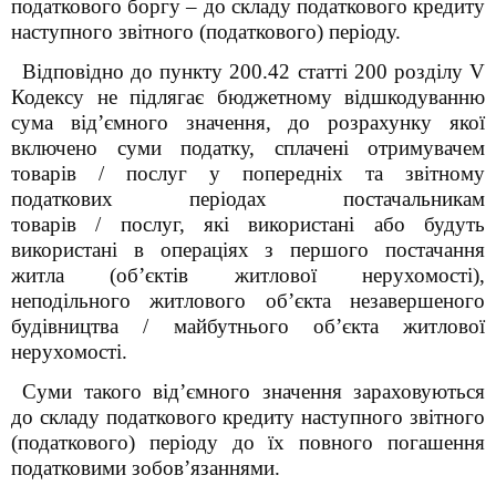
податкового боргу – до складу податкового кредиту
наступного звітного (податкового) періоду.
Відповідно до пункту 200.4
2
статті 200 розділу V
Кодексу не підлягає бюджетному відшкодуванню
сума від’ємного значення, до розрахунку якої
включено суми податку, сплачені отримувачем
товарів / послуг у попередніх та звітному
податкових періодах постачальникам
товарів / послуг, які використані або будуть
використані в операціях з першого постачання
житла (об’єктів житлової нерухомості),
неподільного житлового об’єкта незавершеного
будівництва / майбутнього об’єкта житлової
нерухомості.
Суми такого від’ємного значення зараховуються
до складу податкового кредиту наступного звітного
(податкового) періоду до їх повного погашення
податковими зобов’язаннями.