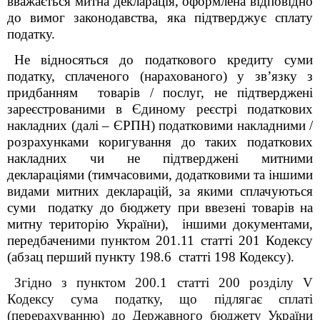
вважається митна декларація, оформлена відповідно
до вимог законодавства, яка підтверджує сплату
податку.
Не відносяться до податкового кредиту суми
податку, сплаченого (нарахованого) у зв’язку з
придбанням товарів / послуг, не підтверджені
зареєстрованими в Єдиному реєстрі податкових
накладних (далі – ЄРПН) податковими накладними /
розрахунками коригування до таких податкових
накладних чи не підтверджені митними
деклараціями (тимчасовими, додатковими та іншими
видами митних декларацій, за якими сплачуються
суми податку до бюджету при ввезені товарів на
митну територію України), іншими документами,
передбаченими пунктом 201.11 статті 201 Кодексу
(абзац перший пункту 198.6 статті 198 Кодексу).
Згідно з пунктом 200.1 статті 200
розділу V
Кодексу сума податку, що підлягає сплаті
(перерахуванню) до Державного бюджету України