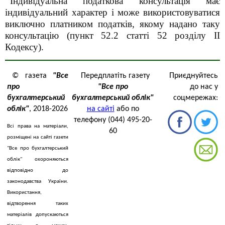
Індивідуальна податкова консультація має
індивідуальний характер і може використовуватися
виключно платником податків, якому надано таку
консультацію (пункт 52.2 статті 52
розділу II
Кодексу).
© газета
"Все
Передплатіть газету
Приєднуйтесь
про
"Все про
до нас у
бухгалтерський
бухгалтерський облік"
соцмережах:
облік"
, 2018-2026
на сайті
або по
телефону (044) 495-20-
Всі права на матеріали,
60
розміщені на сайті газети
"Все про бухгалтерський
облік" охороняються
відповідно до
законодавства України.
Використання,
відтворення таких
матеріалів допускаються