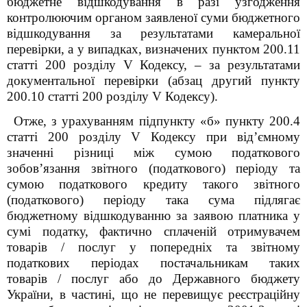
бюджетне відшкодування в разі узгодження
контролюючим органом заявленої суми бюджетного
відшкодування за результатами камеральної
перевірки, а у випадках, визначених пунктом 200.11
статті 200 розділу V Кодексу, – за результатами
документальної перевірки (абзац другий пункту
200.10 статті 200 розділу V Кодексу).
Отже, з урахуванням підпункту «б» пункту 200.4
статті 200 розділу V Кодексу при від’ємному
значенні різниці між сумою податкового
зобов’язання звітного (податкового) періоду та
сумою податкового кредиту такого звітного
(податкового) періоду така сума підлягає
бюджетному відшкодуванню за заявою платника у
сумі податку, фактично сплаченій отримувачем
товарів / послуг у попередніх та звітному
податкових періодах постачальникам таких
товарів / послуг або до Державного бюджету
України, в частині, що не перевищує реєстраційну