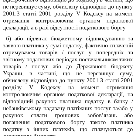
не перевищує суму, обчислену відповідно до пункту
200
1
.3 статті 200
1
розділу V Кодексу на момент
отримання контролюючим органом податкової
декларації, а в разі відсутності податкового боргу –
б) або підлягає бюджетному відшкодуванню за
заявою платника у сумі податку, фактично сплаченій
отримувачем товарів / послуг у попередніх та
звітному податкових періодах постачальникам таких
товарів / послуг або до Державного бюджету
України, в частині, що не перевищує суму,
обчислену відповідно до пункту 200
1
.3 статті 200
1
розділу V Кодексу на момент отримання
контролюючим органом податкової декларації, на
відповідний рахунок платника податку в банку /
небанківському надавачу платіжних послуг та/або у
рахунок сплати грошових зобов’язань або
погашення податкового боргу такого платника
податку з інших платежів, що сплачуються до