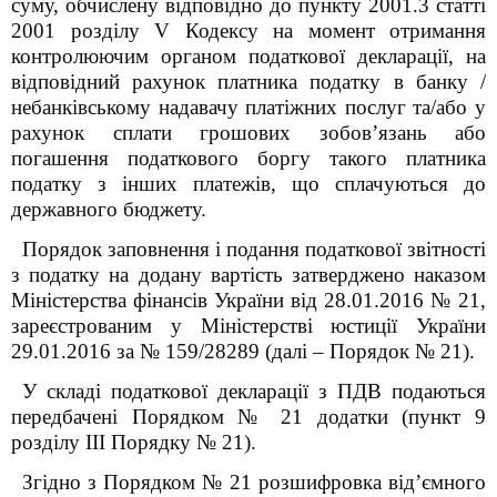
суму, обчислену відповідно до пункту 200
1
.3 статті
200
1
розділу V Кодексу на момент отримання
контролюючим органом податкової декларації, на
відповідний рахунок платника податку в банку /
небанківському надавачу платіжних послуг та/або у
рахунок сплати грошових зобов’язань або
погашення податкового боргу такого платника
податку з інших платежів, що сплачуються до
державного бюджету.
Порядок заповнення і подання податкової звітності
з податку на додану вартість затверджено наказом
Міністерства фінансів України від 28.01.2016 № 21,
зареєстрованим у Міністерстві юстиції України
29.01.2016 за № 159/28289 (далі – Порядок № 21).
У складі податкової декларації з ПДВ подаються
передбачені Порядком № 21 додатки (пункт 9
розділу
III
Порядку № 21).
Згідно з Порядком № 21 розшифровка від’ємного