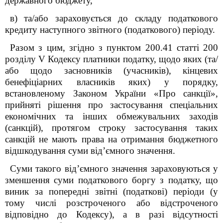
державного бюджету,
в) та/або зараховується до складу податкового
кредиту наступного звітного (податкового) періоду.
Разом з цим, згідно з пунктом 200.4
1
статті 200
розділу V Кодексу платники податку, щодо яких (та/
або щодо засновників (учасників), кінцевих
бенефіціарних власників яких) у порядку,
встановленому Законом України «Про санкції»,
прийняті рішення про застосування спеціальних
економічних та інших обмежувальних заходів
(санкцій), протягом строку застосування таких
санкцій не мають права на отримання бюджетного
відшкодування суми від’ємного значення.
Суми такого від’ємного значення зараховуються у
зменшення суми податкового боргу з податку, що
виник за попередні звітні (податкові) періоди (у
тому числі розстроченого або відстроченого
відповідно до Кодексу), а в разі відсутності