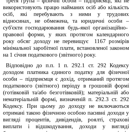
третя група
–
фізичні особи
–
підприємці, які не
використовують працю найманих осіб або кількість
осіб, які перебувають з ними у трудових
відносинах, не обмежена, та юридичні особи
–
суб'єкти господарювання будь-якої організаційно-
правової форми, у яких протягом календарного
року обсяг доходу не перевищує
1167 розмірів
мінімальної заробітної плати, встановленої законом
на 1 січня податкового (звітного) року.
Відповідно до п.п. 1 п. 292.1 ст. 292 Кодексу
доходом платника єдиного податку для фізичної
особи – підприємця є дохід, отриманий протягом
податкового (звітного) періоду в грошовій формі
(готівковій та/або безготівковій); матеріальній або
нематеріальній формі, визначеній п. 292.3 ст. 292
Кодексу. При цьому до доходу не включаються
отримані такою фізичною особою пасивні доходи у
вигляді процентів, дивідендів, роялті, страхові
виплати і відшкодування, доходи у вигляді