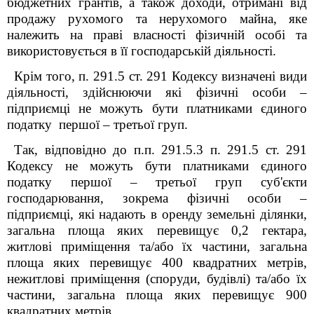
бюджетних грантів, а також доходи, отримані від
продажу рухомого та нерухомого майна, яке
належить на праві власності фізичній особі та
використовується в її господарській діяльності.
Крім того, п. 291.5 ст. 291 Кодексу визначені види
діяльності, здійснюючи які фізичні особи –
підприємці не можуть бути платниками єдиного
податку першої – третьої груп.
Так, відповідно до п.п. 291.5.3 п. 291.5 ст. 291
Кодексу не можуть бути платниками єдиного
податку першої – третьої груп суб'єкти
господарювання, зокрема фізичні особи
–
підприємці, які надають в оренду земельні ділянки,
загальна площа яких перевищує 0,2 гектара,
житлові приміщення та/або їх частини, загальна
площа яких перевищує 400 квадратних метрів,
нежитлові приміщення (споруди, будівлі) та/або їх
частини, загальна площа яких перевищує 900
квадратних метрів.