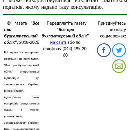
і може використовуватися виключно платником
податків, якому надано таку консультацію.
© газета
"Все
Передплатіть газету
Приєднуйтесь
про
"Все про
до нас у
бухгалтерський
бухгалтерський облік"
соцмережах:
облік"
, 2018-2026
на сайті
або по
телефону (044) 495-20-
Всі права на матеріали,
60
розміщені на сайті газети
"Все про бухгалтерський
облік" охороняються
відповідно до
законодавства України.
Використання,
відтворення таких
матеріалів допускаються
тільки в межах,
установлених
законодавством України.
При цьому посилання на