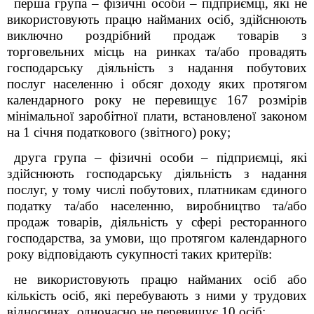
перша група –
фізичні особи
– підприємці, які не
використовують працю найманих осіб, здійснюють
виключно роздрібний продаж товарів з
торговельних місць на ринках та/або провадять
господарську діяльність з надання побутових
послуг населенню і обсяг доходу яких протягом
календарного року не перевищує 167 розмірів
мінімальної заробітної плати, встановленої законом
на 1 січня податкового (звітного) року;
друга група –
фізичні особи
– підприємці, які
здійснюють господарську діяльність з надання
послуг, у тому числі побутових, платникам єдиного
податку та/або населенню, виробництво та/або
продаж товарів, діяльність у сфері ресторанного
господарства, за умови, що протягом календарного
року відповідають сукупності таких критеріїв:
не використовують працю найманих осіб або
кількість осіб, які перебувають з ними у трудових
відносинах, одночасно не перевищує 10 осіб;