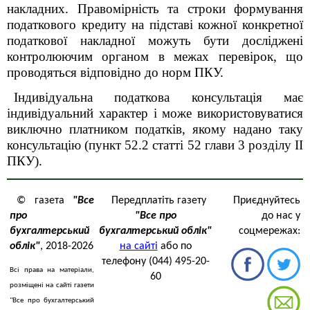
накладних. Правомірність та строки формування
податкового кредиту на підставі кожної конкретної
податкової накладної можуть бути досліджені
контролюючим органом в межах перевірок, що
проводяться відповідно до норм ПКУ.
Індивідуальна податкова консультація має
індивідуальний характер і може використовуватися
виключно платником податків, якому надано таку
консультацію (пункт 52.2 статті 52 глави 3 розділу ІІ
ПКУ).
© газета
"Все
Передплатіть газету
Приєднуйтесь
про
"Все про
до нас у
бухгалтерський
бухгалтерський облік"
соцмережах:
облік"
, 2018-2026
на сайті
або по
телефону (044) 495-20-
Всі права на матеріали,
60
розміщені на сайті газети
"Все про бухгалтерський