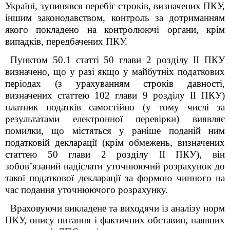
Україні, зупинявся перебіг строків, визначених ПКУ,
іншим законодавством, контроль за дотриманням
якого покладено на контролюючі органи, крім
випадків, передбачених ПКУ.
Пунктом 50.1 статті 50 глави 2 розділу ІІ ПКУ
визначено, що у разі якщо у майбутніх податкових
періодах (з урахуванням строків давності,
визначених статтею 102 глави 9 розділу ІІ ПКУ)
платник податків самостійно (у тому числі за
результатами електронної перевірки) виявляє
помилки, що містяться у раніше поданій ним
податковій декларації (крім обмежень, визначених
статтею 50 глави 2 розділу ІІ ПКУ), він
зобов’язаний надіслати уточнюючий розрахунок до
такої податкової декларації за формою чинного на
час подання уточнюючого розрахунку.
Враховуючи викладене та виходячи із аналізу норм
ПКУ, опису питання і фактичних обставин, наявних