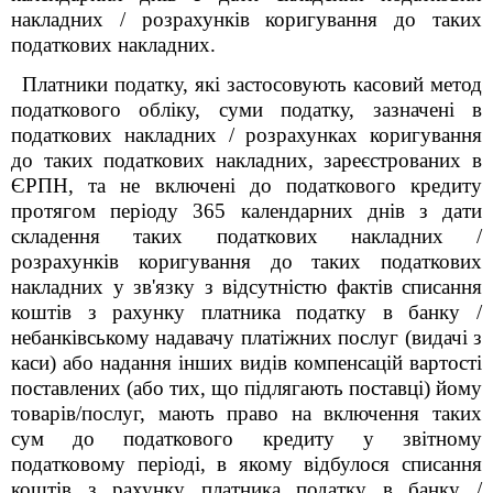
накладних / розрахунків коригування до таких
податкових накладних.
Платники податку, які застосовують касовий метод
податкового обліку, суми податку, зазначені в
податкових накладних / розрахунках коригування
до таких податкових накладних, зареєстрованих в
ЄРПН, та не включені до податкового кредиту
протягом періоду 365 календарних днів з дати
складення таких податкових накладних /
розрахунків коригування до таких податкових
накладних у зв'язку з відсутністю фактів списання
коштів з рахунку платника податку в банку /
небанківському надавачу платіжних послуг (видачі з
каси) або надання інших видів компенсацій вартості
поставлених (або тих, що підлягають поставці) йому
товарів/послуг, мають право на включення таких
сум до податкового кредиту
у звітному
податковому періоді, в якому відбулося
списання
коштів з рахунку платника податку в банку /