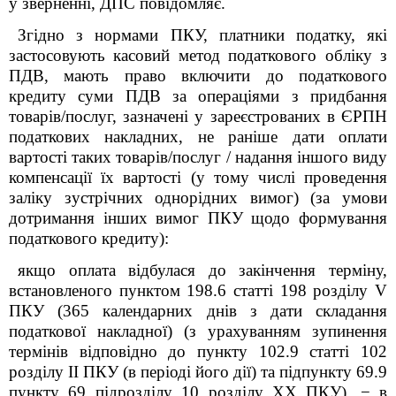
у зверненні, ДПС повідомляє.
Згідно з нормами ПКУ, платники податку, які
застосовують касовий метод податкового обліку з
ПДВ, мають право включити до податкового
кредиту суми ПДВ за операціями з придбання
товарів/послуг, зазначені у зареєстрованих в ЄРПН
податкових накладних, не раніше дати оплати
вартості таких товарів/послуг / надання іншого виду
компенсації їх вартості (у тому числі проведення
заліку зустрічних однорідних вимог) (за умови
дотримання інших вимог ПКУ щодо формування
податкового кредиту):
якщо оплата відбулася до закінчення терміну,
встановленого пунктом 198.6 статті 198 розділу V
ПКУ (365 календарних днів з дати складання
податкової накладної) (з урахуванням зупинення
термінів відповідно до пункту 102.9 статті 102
розділу ІІ ПКУ (в періоді його дії) та підпункту 69.9
пункту 69 підрозділу 10 розділу XX ПКУ)
, −
в