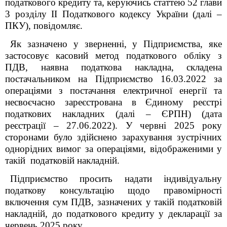
податкового кредиту та, керуючись статтею 52 глави
3 розділу ІІ Податкового кодексу України (далі –
ПКУ), повідомляє.
Як зазначено у зверненні, у
Підприємства
, яке
застосовує касовий метод податкового обліку з
ПДВ, наявна податкова накладна, складена
постачальником на Підприємство 16.03.2022 за
операціями з постачання електричної енергії та
несвоєчасно зареєстрована в Єдиному реєстрі
податкових накладних (далі – ЄРПН) (дата
реєстрації – 27.06.2022). У червні 2025 року
сторонами було здійснено зарахування зустрічних
однорідних вимог за операціями, відображеними у
такій податковій накладній.
Підприємство просить надати індивідуальну
податкову консультацію щодо правомірності
включення сум ПДВ, зазначених у такій податковій
накладній, до податкового кредиту у декларації за
червень 2025 року.