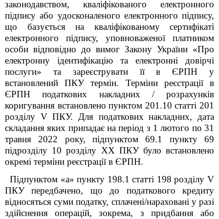
законодавством, кваліфікованого електронного
підпису або удосконаленого електронного підпису,
що базується на кваліфікованому сертифікаті
електронного підпису, уповноваженої платником
особи відповідно до вимог Закону України «Про
електронну ідентифікацію та електронні довірчі
послуги» та зареєструвати її в ЄРПН у
встановлений ПКУ термін. Терміни реєстрації в
ЄРПН податкових накладних / розрахунків
коригування встановлено пунктом 201.10 статті 201
розділу V ПКУ. Для податкових накладних, дата
складання яких припадає на період з 1 лютого по 31
травня 2022 року, підпунктом 69.1 пункту 69
підрозділу 10 розділу XX ПКУ було встановлено
окремі терміни реєстрації в ЄРПН.
Підпунктом «а» пункту 198.1 статті 198 розділу V
ПКУ передбачено, що до податкового кредиту
відносяться суми податку, сплачені/нараховані у разі
здійснення операцій, зокрема, з придбання або