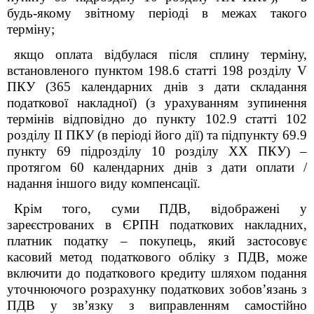
будь-якому звітному періоді в межах такого
терміну;
якщо оплата відбулася після сплину терміну,
встановленого пунктом 198.6 статті 198 розділу V
ПКУ (365 календарних днів з дати складання
податкової накладної) (з урахуванням зупинення
термінів відповідно до пункту 102.9 статті 102
розділу ІІ ПКУ (в періоді його дії) та підпункту 69.9
пункту 69 підрозділу 10 розділу XX ПКУ) –
протягом 60 календарних днів з дати оплати /
надання іншого виду компенсації.
Крім того, суми ПДВ, відображені у
зареєстрованих в ЄРПН податкових накладних,
платник податку – покупець, який застосовує
касовий метод податкового обліку з ПДВ, може
включити до податкового кредиту шляхом подання
уточнюючого розрахунку податкових зобов’язань з
ПДВ у зв’язку з виправленням самостійно