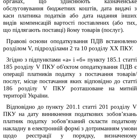
органах, що здійснюють казначейське
обслуговування бюджетних коштів, дата видачі з
каси платника податків або дата надання інших
видів компенсацій вартості поставлених (або тих,
що підлягають поставці) йому товарів (послуг).
Правові основи оподаткування ПДВ встановлено
розділом V, підрозділами 2 та 10 розділу XX ПКУ.
Згідно з підпунктами «а» і «б» пункту 185.1 статті
185 розділу V ПКУ об'єктом оподаткування ПДВ є
операції платників податку з постачання товарів/
послуг, місце постачання яких відповідно до статті
186 розділу V ПКУ розташоване на митній
території України.
Відповідно до пункту 201.1 статті 201 розділу V
ПКУ на дату виникнення податкових зобов’язань
платник податку зобов’язаний скласти податкову
накладну в електронній формі з дотриманням умови
щодо реєстрації у порядку, визначеному