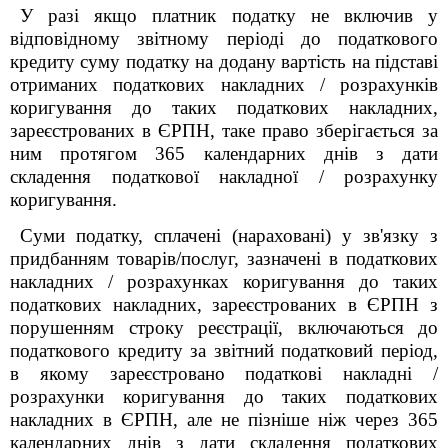
У разі якщо платник податку не включив у
відповідному звітному періоді до податкового
кредиту суму податку на додану вартість на підставі
отриманих податкових накладних / розрахунків
коригування до таких податкових накладних,
зареєстрованих в ЄРПН, таке право зберігається за
ним протягом 365 календарних днів з дати
складення податкової накладної / розрахунку
коригування.
Суми податку, сплачені (нараховані) у зв'язку з
придбанням товарів/послуг, зазначені в податкових
накладних / розрахунках коригування до таких
податкових накладних, зареєстрованих в ЄРПН з
порушенням строку реєстрації, включаються до
податкового кредиту за звітний податковий період,
в якому зареєстровано податкові накладні /
розрахунки коригування до таких податкових
накладних в ЄРПН, але не пізніше ніж через 365
календарних днів з дати складення податкових