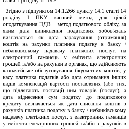
глави 1 розділу ІІ ПКУ.
Згідно з підпунктом 14.1.266 пункту 14.1 статті 14
розділу І ПКУ касовий метод для цілей
оподаткування ПДВ − метод податкового обліку, за
яким дата виникнення податкових зобов'язань
визначається як дата зарахування (отримання)
коштів на рахунки платника податку в банку /
небанківському надавачу платіжних послуг, на
електронний гаманець у емітента електронних
грошей та/або на рахунки в органах, що здійснюють
казначейське обслуговування бюджетних коштів, у
касу платника податків або дата отримання інших
видів компенсацій вартості поставлених (або тих,
що підлягають поставці) ним товарів (послуг), а
дата віднесення сум податку до податкового
кредиту визначається як дата списання коштів з
рахунків платника податку в банку / небанківському
надавачу платіжних послуг, з електронних гаманців
у емітента електронних грошей та/або з рахунків в