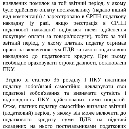
виявлених помилок за той звітний період, у якому
було здійснено оплату постачальнику (надано інший
вид компенсації) / зареєстровано в ЄРПН податкову
накладну (у разі, якщо реєстрація в ЄРПН
податкової накладної відбулася після здійснення
покупцем оплати за товари/послуги), тобто за той
звітний період, у якому платник податку отримав
право на включення сум ПДВ за такою податковою
накладною до податкового кредиту. При цьому
необхідно враховувати строки давності, встановлені
ПКУ.
Згідно зі статтею 36 розділу І ПКУ платники
податку зобов'язані самостійно декларувати свої
податкові зобов'язання та визначати сутність і
відповідність ПКУ здійснюваних ними операцій.
Отже, платник податку самостійно визначає звітний
(податковий) період, у якому він може включити до
податкового кредиту суми ПДВ на підставі
складених на нього постачальниками податкових