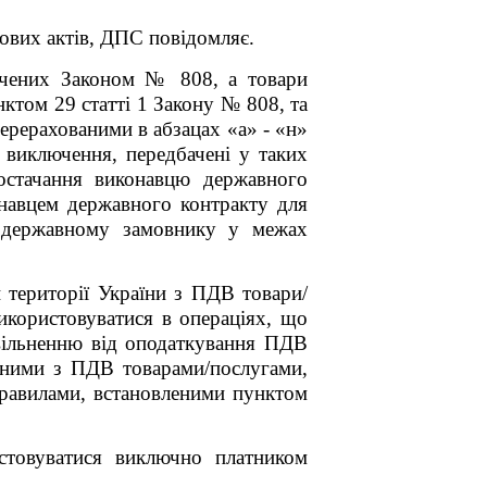
ових актів, ДПС повідомляє.
ачених Законом № 808, а товари
ктом 29 статті 1 Закону № 808, та
ерерахованими в абзацах «а» - «н»
 виключення, передбачені у таких
остачання виконавцю державного
навцем державного контракту для
я державному замовнику у межах
й території України з ПДВ товари/
икористовуватися в операціях
,
що
вільненню від оподаткування ПДВ
аними з ПДВ товарами/послугами,
правилами, встановленими пунктом
истовуватися виключно платником