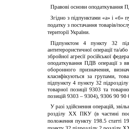
Правові основи оподаткування П
Згідно з підпунктами «а» і «б» 
податку з постачання товарів/посл
території України.
Підпунктом 4 пункту 32 під
антитерористичної операції та/або 
збройної агресії російської федер
оподаткування ПДВ операції з вв
оборонного призначення, визн
класифікуються за групами, тов
підпункту 4 пункту 32 підрозділ
товарної позиції 9303 та товарн
позицій 9303 – 9304), 9306 90 90 
У разі здійснення операцій, звіл
розділу XX ПКУ (в частині пост
положення пункту 198.5 статті 19
пункту 32 підрозділу 2 розділу 