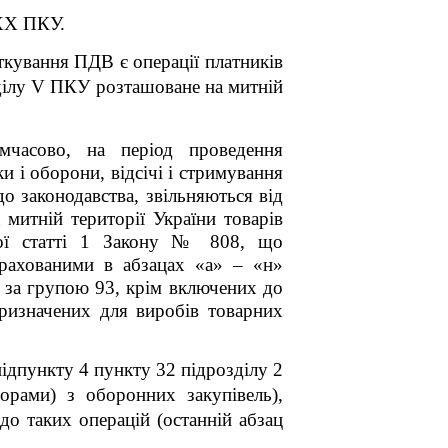
 XX ПКУ.
ткування ПДВ є операції платників
озділу V ПКУ розташоване на митній
часово, на період проведення
ки і оборони, відсічі і стримування
до законодавства, звільняються від
митній території України товарів
шої статті 1 Закону № 808, що
ерахованими в абзацах «а» – «н»
 за групою 93, крім включених до
призначених для виробів товарних
підпункту 4 пункту 32 підрозділу 2
орами) з оборонних закупівель),
до таких операцій (останній абзац