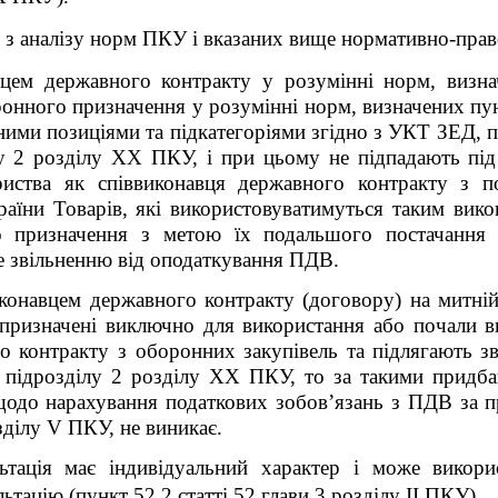
 з аналізу норм ПКУ і вказаних вище нормативно-прав
вцем державного контракту у розумінні норм, визн
оронного призначення у розумінні норм, визначених пун
ними позиціями та підкатегоріями згідно з УКТ ЗЕД, п
у 2 розділу
XX
ПКУ
, і при цьому не підпадають під
риства як співвиконавця державного контракту з п
раїни Товарів, які використовуватимуться
таким вико
о призначення з метою їх подальшого постачанн
е звільненню від оподаткування ПДВ.
иконавцем державного контракту (договору)
на митні
призначені виключно для використання або почали в
 контракту з оборонних закупівель та
підлягають з
2 підрозділу 2 розділу XX ПКУ, то за такими придб
щодо нарахування податкових зобов’язань з ПДВ за 
озділу V ПКУ, не виникає.
льтація має індивідуальний характер і може викор
ьтацію (пункт 52.2 статті 52 глави 3 розділу ІІ ПКУ)