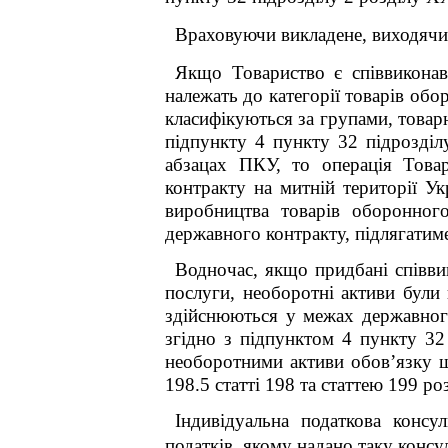
Враховуючи викладене, виходячи
Якщо Товариство є співвикона
належать до категорії товарів об
класифікуються
за групами, товар
підпункту 4 пункту 32
підрозділ
абзацах ПКУ, то операція Това
контракту на митній території Ук
виробництва товарів оборонног
державного контракту
,
підлягатим
Водночас
,
якщо
придбані
співв
послуги, необоротні активи були
здійснюються у межах державного
згідно з підпунктом 4 пункту 3
необоротними активи
обов’язку 
198.5 статті 198 та статтею 199 р
Індивідуальна податкова консу
податків, якому надано таку консул