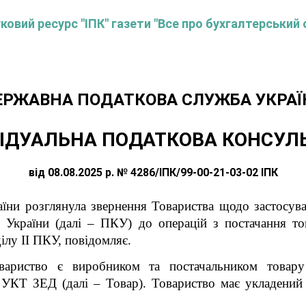
овий ресурс "ІПК" газети "Все про бухгалтерський 
ЕРЖАВНА ПОДАТКОВА СЛУЖБА УКРАЇ
ІДУАЛЬНА ПОДАТКОВА КОНСУЛ
від 08.08.2025 р. № 4286/ІПК/99-00-21-03-02 ІПК
їни розглянула звернення Товариства щодо застосув
України (далі – ПКУ) до операцій з постачання това
ілу ІІ ПКУ, повідомляє.
вариство є виробником та постачальником товар
з УКТ ЗЕД (далі – Товар). Товариство має укладени