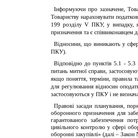
Інформуючи про зазначене, Това
Товариству нараховувати податков
199 розділу
V
ПКУ, у випадку, я
призначення та є співвиконавцем 
Відносини, що виникають у сфері
ПКУ).
Відповідно до пунктів 5.1 - 5.3
питань митної справи, застосовую
якщо поняття, терміни, правила 
для регулювання відносин оподат
застосовуються у ПКУ і не визнач
Правові засади планування, поря
оборонного призначення для забез
гарантованого забезпечення по
цивільного контролю у сфері об
оборонні закупівлі» (далі – Закон 