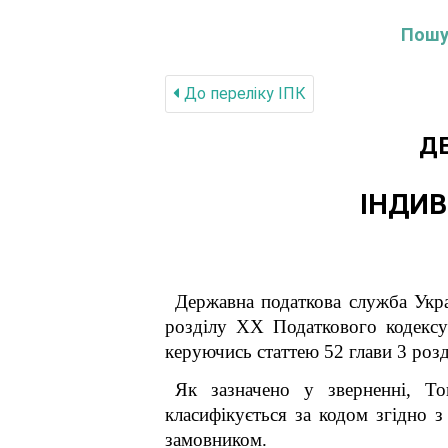
Пошук
До переліку IПК
Д
ІНДИВ
Державна податкова служба Укра
розділу XX Податкового кодексу 
керуючись статтею 52 глави 3 розд
Як зазначено у зверненні, То
класифікується за кодом згідно 
замовником.