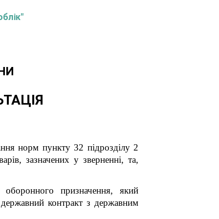
облік"
НИ
ЬТАЦІЯ
ання норм пункту 32 підрозділу 2
рів, зазначених у зверненні, та,
у оборонного призначення, який
й державний контракт з державним