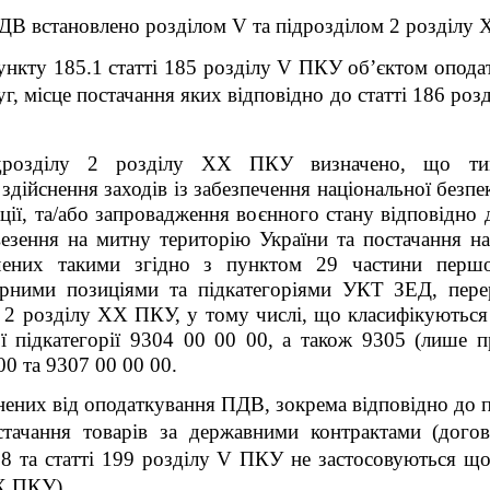
ДВ встановлено розділом V та підрозділом 2 розділу
пункту 185.1 статті 185 розділу V ПКУ об’єктом опода
уг, місце постачання яких відповідно до статті 186 р
розділу 2 розділу XX ПКУ визначено, що тим
здійснення заходів із забезпечення національної безпе
ації, та/або запровадження воєнного стану відповідно 
езення на митну територію України та постачання на 
ачених такими згідно з пунктом 29 частини пер
арними позиціями та підкатегоріями УКТ ЗЕД, пер
у 2 розділу XX ПКУ, у тому числі, що класифікуються
ої підкатегорії 9304 00 00 00, а також 9305 (лише 
00 та 9307 00 00 00.
ьнених від оподаткування ПДВ, зокрема відповідно до 
ачання товарів за державними контрактами (догов
8 та статті 199 розділу V ПКУ не застосовуються що
XX ПКУ).