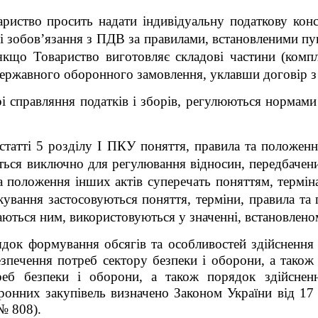
риство просить надати індивідуальну податкову конс
і зобов’язання з ПДВ за правилами, встановленими пун
кщо Товариство виготовляє складові частини (компл
державного оборонного замовлення, уклавши договір з
 справляння податків і зборів, регулюються нормами 
 статті 5 розділу I ПКУ поняття, правила та положен
ться виключно для регулювання відносин, передбачени
та положення інших актів суперечать поняттям, термі
кування застосовуються поняття, терміни, правила та
аються ним, використовуються у значенні, встановлен
док формування обсягів та особливостей здійснення з
печення потреб сектору безпеки і оборони, а також 
треб безпеки і оборони, а також порядок здійснен
оронних закупівель визначено Законом України від 1
№ 808).