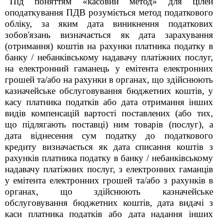
Під поняттям «касовий метод» для цілей
оподаткування ПДВ розуміється метод податкового
обліку, за яким дата виникнення податкових
зобов'язань визначається як дата зарахування
(отримання) коштів на рахунки платника податку в
банку / небанківському надавачу платіжних послуг,
на електронний гаманець у емітента електронних
грошей та/або на рахунки в органах, що здійснюють
казначейське обслуговування бюджетних коштів, у
касу платника податків або дата отримання інших
видів компенсацій вартості поставлених (або тих,
що підлягають поставці) ним товарів (послуг), а
дата віднесення сум податку до податкового
кредиту визначається як дата списання коштів з
рахунків платника податку в банку / небанківському
надавачу платіжних послуг, з електронних гаманців
у емітента електронних грошей та/або з рахунків в
органах, що здійснюють казначейське
обслуговування бюджетних коштів, дата видачі з
каси платника податків або дата надання інших