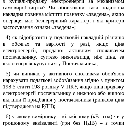
з купівлі-продажу електроенергії за механізмом
самовиробництва? Чи обов'язково така податкова
накладна повинна містити позначку «зведена», якщо
операція має безперервний характер, і які критерії
застосування ознаки «зведена»;
4) як відобразити у податковій накладній різницю
в обсягах та вартості у разі, якщо ціна
електроенергії, проданої активним споживачем
постачальнику, суттєво нижча/вища, ніж ціна, за
якою енергія купується у Постачальника;
5) чи виникає у активного споживача обов'язок
нарахувати податкові зобов'язання згідно з пунктом
198.5 статті
198
розділу V ПКУ, якщо ціна продажу
електроенергії постачальнику є нижчою або вищою
від ціни її придбання у постачальника (ринкова ціна
підтверджена на РДН);
6) у якому вимірнику – кількісному (кВт-год) чи у
грошовому еквіваленті (грн без ПДВ) – з точки