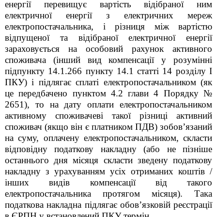
енергії перевищує вартість відібраної ним
електричної енергії з електричних мереж
електропостачальника, і різниця між вартістю
відпущеної та відібраної електричної енергії
зараховується на особовий рахунок активного
споживача (інший вид компенсації у розумінні
підпункту 14.1.266 пункту 14.1 статті 14 розділу І
ПКУ) і підлягає сплаті електропостачальником (як
це передбачено пунктом 4.2 глави 4 Порядку №
2651), то на дату оплати електропостачальником
активному споживачеві такої різниці активний
споживач (якщо він є платником ПДВ) зобов’язаний
на суму, оплачену електропостачальником, скласти
відповідну податкову накладну (або не пізніше
останнього дня місяця скласти зведену податкову
накладну з урахуванням усіх отриманих коштів /
інших видів компенсації від такого
електропостачальника протягом місяця). Така
податкова накладна підлягає обов’язковій реєстрації
в ЄРПН у встановлений ПКУ термін.