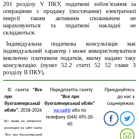
201 розділу V ПКУ, податкові зобов’язання за
операціями з продажу (постачання) електричної
енергії таким активним споживачем не
нараховуються та податкові накладні не
складаються.
Індивідуальна податкова консультація має
індивідуальний характер і може використовуватися
виключно платником податків, якому надано таку
консультацію (пункт 52.2 статті 52 52 глави 3
розділу ІІ ПКУ).
© газета
"Все
Передплатіть газету
Приєднуйтесь
про
"Все про
до нас у
бухгалтерський
бухгалтерський облік"
соцмережах:
облік"
, 2018-2026
на сайті
або по
телефону (044) 495-20-
Всі права на матеріали,
60
розміщені на сайті газети
"Все про бухгалтерський