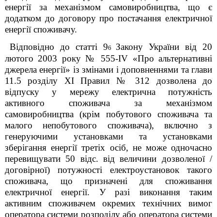
енергії за механізмом самовиробництва, що є
додатком до договору про постачання електричної
енергії споживачу.
Відповідно до статті 9
Закону України від 20
6
лютого 2003 року № 555-IV «Про альтернативні
джерела енергії» із змінами і доповненнями та глави
11.5 розділу XI Правил № 312 дозволена до
відпуску у мережу електрична потужність
активного споживача за механізмом
самовиробництва (крім побутового споживача та
малого непобутового споживача), включно з
генеруючими установками та установками
зберігання енергії третіх осіб, не може одночасно
перевищувати 50 відс. від величини дозволеної /
договірної) потужності електроустановок такого
споживача, що призначені для споживання
електричної енергії. У разі виконання таким
активним споживачем окремих технічних вимог
оператора системи розподілу або оператора системи