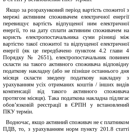
Якщо за розрахунковий період вартість спожитої з
мережі активним споживачем електричної енергії
перевищує вартість відпущеної ним електричної
енергії, то на дату сплати активним споживачем на
користь електропостачальника суми різниці між
вартістю такої спожитої та відпущеної електричної
енергії (як це передбачено пунктом 4.2 глави 4
Порядку № 2651), електропостачальник повинен
скласти на такого активного споживача відповідну
податкову накладну (або не пізніше останнього дня
місяця скласти зведену податкову накладну з
урахуванням усіх отриманих коштів / інших видів
компенсації від такого активного споживача
протягом місяця). Така податкова накладна підлягає
обов’язковій реєстрації в ЄРПН у встановлений
ПКУ термін.
Водночас, якщо активний споживач не є платником
ПДВ, то, з урахуванням норм пункту 201.8 статті