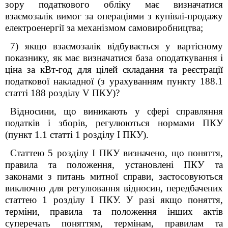
зору податкового обліку має визначатися
взаємозалік вимог за операціями з купівлі-продажу
електроенергії за механізмом самовиробництва;
7) якщо взаємозалік відбувається у вартісному
показнику, як має визначатися база оподаткування і
ціна за кВт-год для цілей складання та реєстрації
податкової накладної (з урахуванням пункту 188.1
статті 188 розділу V ПКУ)?
Відносини, що виникають у сфері справляння
податків і зборів, регулюються нормами ПКУ
(пункт 1.1 статті 1 розділу І ПКУ).
Статтею 5 розділу І ПКУ визначено, що поняття,
правила та положення, установлені ПКУ та
законами з питань митної справи, застосовуються
виключно для регулювання відносин, передбачених
статтею 1 розділу І ПКУ. У разі якщо поняття,
терміни, правила та положення інших актів
суперечать поняттям, термінам, правилам та