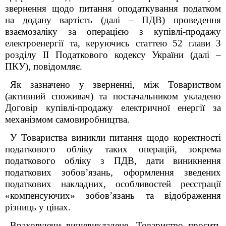
звернення
щодо питання оподаткування податком
на додану вартість (далі – ПДВ) проведення
взаємозаліку за операцією з купівлі-продажу
електроенергії та, керуючись статтею 52 глави З
розділу II Податкового кодексу України (далі –
ПКУ), повідомляє.
Як зазначено у зверненні, між Товариством
(активний споживач) та постачальником укладено
Договір купівлі-продажу електричної енергії за
механізмом самовиробництва.
У Товариства виникли питання щодо коректності
податкового обліку таких операцій, зокрема
податкового обліку з ПДВ, дати виникнення
податкових зобов’язань, оформлення зведених
податкових накладних, особливостей реєстрації
«компенсуючих» зобов’язань та відображення
різниць у цінах.
Враховуючи вищевикладене, Товариство просить