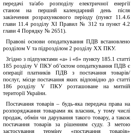
передачі та/або розподілу електричної енергії
станом на перший календарний день після
закінчення розрахункового періоду (пункт 11.4.6
глави 11.4 розділу XI Правил № 312 та
пункт 4.2
глави 4 Порядку № 2651
).
Правові основи оподаткування ПДВ встановлено
розділом V та підрозділом 2 розділу XX ПКУ.
Згідно з підпунктами «а» і «б» пункту 185.1 статті
185 розділу V ПКУ об’єктом оподаткування ПДВ є
операції платників ПДВ з постачання товарів/
послуг, місце постачання яких відповідно до статті
186 розділу V ПКУ розташоване на митній
території України.
Постачання товарів – будь-яка передача права на
розпоряджання товарами як власник, у тому числі
продаж, обмін чи дарування такого товару, а також
постачання товарів за рішенням суду. З метою
застосування терміну «постачання товарів»