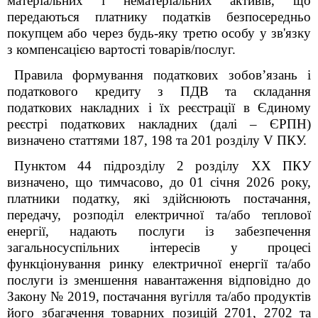
матеріальних і нематеріальних активів, що
передаються платнику податків безпосередньо
покупцем або через будь-яку третю особу у зв'язку
з компенсацією вартості товарів/послуг.
Правила формування податкових зобов’язань і
податкового кредиту з ПДВ та складання
податкових накладних і їх реєстрації в Єдиному
реєстрі податкових накладних (далі – ЄРПН)
визначено статтями 187, 198 та 201 розділу V ПКУ.
Пунктом 44 підрозділу 2 розділу ХХ ПКУ
визначено, що тимчасово, до 01 січня 2026 року,
платники податку, які здійснюють постачання,
передачу, розподіл електричної та/або теплової
енергії, надають послуги із забезпечення
загальносуспільних інтересів у процесі
функціонування ринку електричної енергії та/або
послуги із зменшення навантаження відповідно до
Закону № 2019, постачання вугілля та/або продуктів
його збагачення товарних позицій 2701, 2702 та